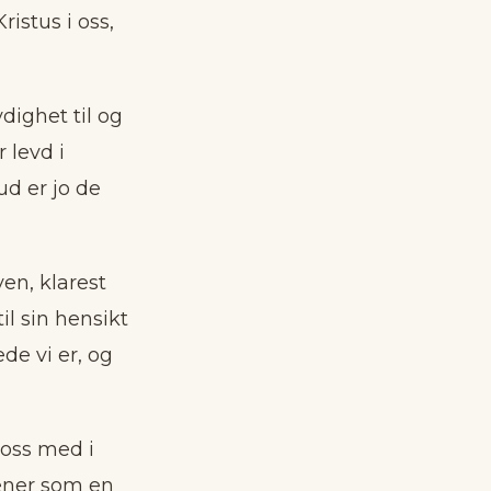
ristus i oss,
ydighet til og
 levd i
d er jo de
en, klarest
il sin hensikt
de vi er, og
 oss med i
jener som en