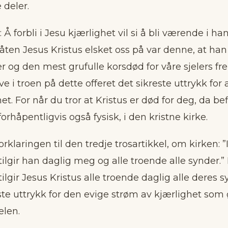
e deler.
: Å forbli i Jesu kjærlighet vil si å bli værende i hans
måten Jesus Kristus elsket oss på var denne, at ha
er og den mest grufulle korsdød for våre sjelers frel
ve i troen på dette offeret det sikreste uttrykk for 
et. For når du tror at Kristus er død for deg, da b
forhåpentligvis også fysisk, i den kristne kirke.
forklaringen til den tredje trosartikkel, om kirken: 
tilgir han daglig meg og alle troende alle synder.” I
tilgir Jesus Kristus alle troende daglig alle deres 
ste uttrykk for den evige strøm av kjærlighet som 
elen.