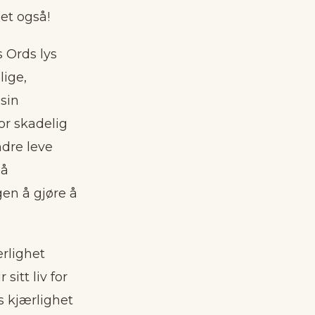
det også!
s Ords lys
lige,
sin
vor skadelig
ndre leve
på
gen å gjøre å
ærlighet
itt liv for
ns kjærlighet