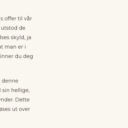
 offer til vår
n utstod de
ses skyld, ja
at man er i
efinner du deg
”I denne
 sin hellige,
synder. Dette
øses ut over