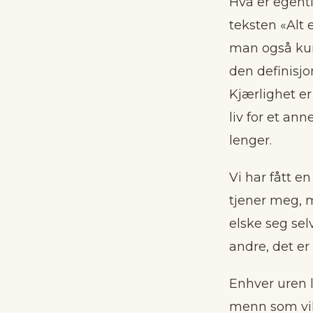
Hva er egentl
teksten «Alt 
man også kunn
den definisjo
Kjærlighet er
liv for et an
lenger.
Vi har fått 
tjener meg, m
elske seg sel
andre, det er
Enhver uren l
menn som vil 