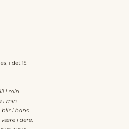
, i det 15.
li i min
e i min
blir i hans
 være i dere,