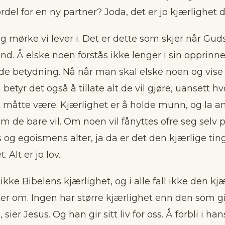
fordel for en ny partner? Joda, det er jo kjærlighet 
lig mørke vi lever i. Det er dette som skjer når Gud
and. Å elske noen forstås ikke lenger i sin opprinne
de betydning. Nå når man skal elske noen og vise 
 betyr det også å tillate alt de vil gjøre, uansett h
t måtte være. Kjærlighet er å holde munn, og la a
om de bare vil. Om noen vil fånyttes ofre seg selv 
g egoismens alter, ja da er det den kjærlige tin
. Alt er jo lov.
ikke Bibelens kjærlighet, og i alle fall ikke den kj
er om. Ingen har større kjærlighet enn den som gir s
sier Jesus. Og han gir sitt liv for oss. Å forbli i ha