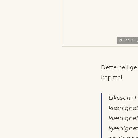
@
Fadi XD 
Dette hellige
kapittel:
Likesom Fa
kjærlighet
kjærlighet
kjærlighet