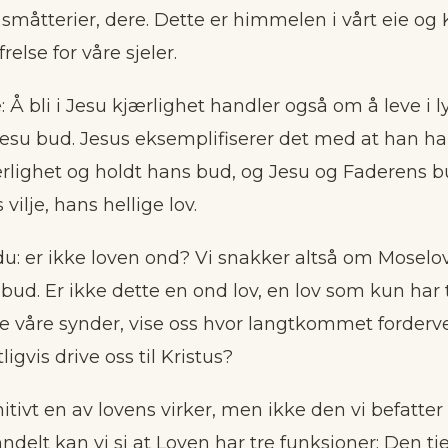
 småtterier, dere. Dette er himmelen i vårt eie og K
frelse for våre sjeler.
: Å bli i Jesu kjærlighet handler også om å leve i l
Jesu bud. Jesus eksemplifiserer det med at han har
rlighet og holdt hans bud, og Jesu og Faderens bu
ilje, hans hellige lov.
u: er ikke loven ond? Vi snakker altså om Moselov
i bud. Er ikke dette en ond lov, en lov som kun har t
e våre synder, vise oss hvor langtkommet forderve
ligvis drive oss til Kristus?
nitivt en av lovens virker, men ikke den vi befatter
nndelt kan vi si at Loven har tre funksjoner: Den t