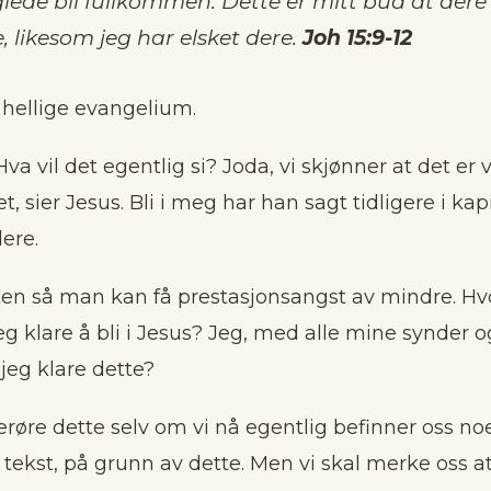
lede bli fullkommen. Dette er mitt bud at dere 
 likesom jeg har elsket dere.
Joh 15:9-12
t hellige evangelium.
 Hva vil det egentlig si? Joda, vi skjønner at det er vi
, sier Jesus. Bli i meg har han sagt tidligere i kapi
dere.
ten så man kan få prestasjonsangst av mindre. Hvo
eg klare å bli i Jesus? Jeg, med alle mine synder 
jeg klare dette?
røre dette selv om vi nå egentlig befinner oss noe
 tekst, på grunn av dette. Men vi skal merke oss a