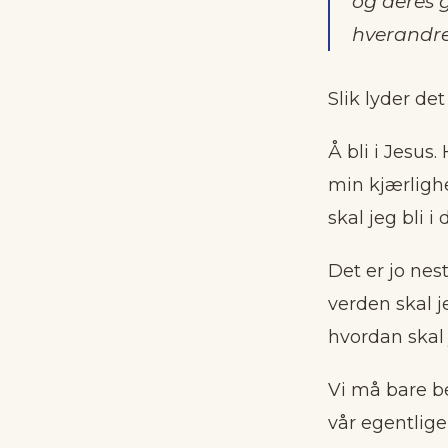
og deres g
hverandre,
Slik lyder de
Å bli i Jesus.
min kjærlighet
skal jeg bli i 
Det er jo nes
verden skal j
hvordan skal 
Vi må bare be
vår egentlige