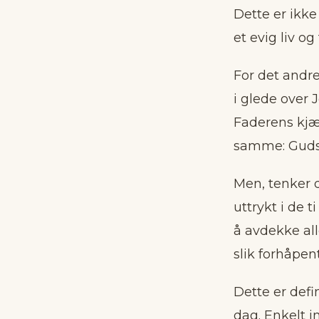
Dette er ikke
et evig liv og 
For det andre
i glede over 
Faderens kjæ
samme: Guds v
Men, tenker d
uttrykt i de t
å avdekke all
slik forhåpent
Dette er defi
dag. Enkelt i