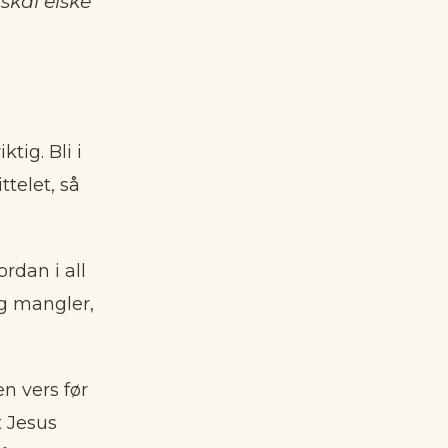
skal elske
ktig. Bli i
ttelet, så
rdan i all
og mangler,
n vers før
t Jesus