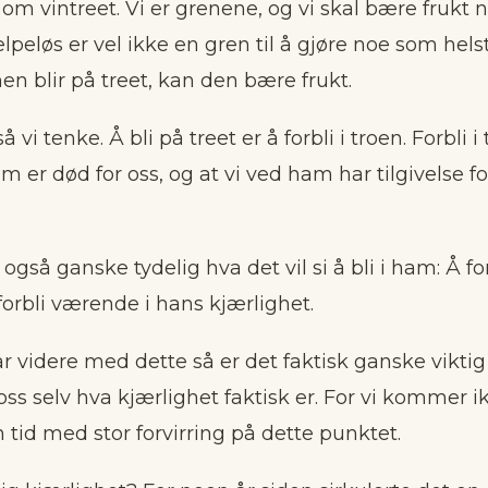
om vintreet. Vi er grenene, og vi skal bære frukt når
lpeløs er vel ikke en gren til å gjøre noe som helst
en blir på treet, kan den bære frukt.
 vi tenke. Å bli på treet er å forbli i troen. Forbli i
 er død for oss, og at vi ved ham har tilgivelse fo
 også ganske tydelig hva det vil si å bli i ham: Å f
 forbli værende i hans kjærlighet.
går videre med dette så er det faktisk ganske viktig 
 oss selv hva kjærlighet faktisk er. For vi kommer
en tid med stor forvirring på dette punktet.