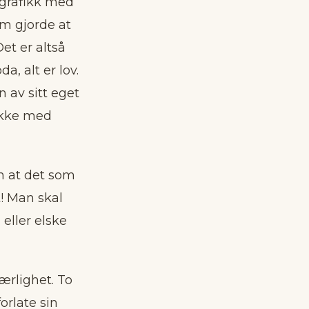
 grafikk med
om gjorde at
Det er altså
a, alt er lov.
 av sitt eget
 ikke med
m at det som
t! Man skal
 eller elske
ærlighet. To
orlate sin