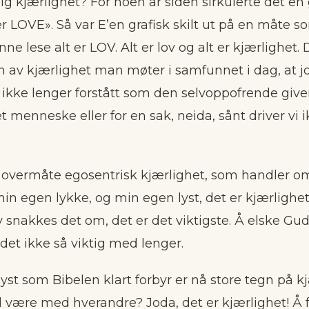
ig kjærlighet? For noen år siden sirkulerte det en
er LOVE». Så var E’en grafisk skilt ut på en måte s
e lese alt er LOV. Alt er lov og alt er kjærlighet. 
n av kjærlighet man møter i samfunnet i dag, at jod
 ikke lenger forstått som den selvoppofrende given
net menneske eller for en sak, neida, sånt driver vi
en overmåte egosentrisk kjærlighet, som handler o
in egen lykke, og min egen lyst, det er kjærlighe
v snakkes det om, det er det viktigste. Å elske Gud
 det ikke så viktig med lenger.
yst som Bibelen klart forbyr er nå store tegn på kj
være med hverandre? Joda, det er kjærlighet! Å f