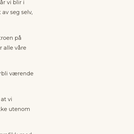
 vi blir i
 av seg selv,
 troen på
r alle våre
orbli værende
at vi
 ikke utenom