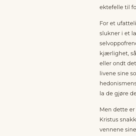
ektefelle til 
For et ufatte
slukner i et l
selvoppofren
kjærlighet, så
eller ondt de
livene sine s
hedonismens o
la de gjøre det
Men dette er 
Kristus snakk
vennene sine, 