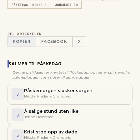
PÅSKEDAG
· REKKE
3
JOHANNES 20
DEL ARTIKKELEN
KOPIER
FACEBOOK
X
SALMER TIL
PÅSKEDAG
Denne artikkelen er knyttet til
Påskedag
, og her er salmene fra
salmebloggen som hører til denne dagen.
Påskemorgen slukker sorgen
♪
Nikolaj Frederik Grundtvig
Å salige stund uten like
♪
Johan Halmrast
Krist stod opp av døde
♪
Nikolaj Frederik Grundtvig