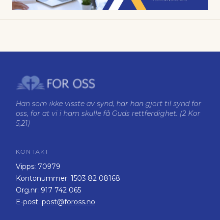
Han som ikke visste av synd, har han gjort til synd for
oss, for at vi i ham skulle få Guds rettferdighet. (2 Kor
5,21)
KONTAKT
Vipps:
70979
Kontonummer:
1503 82 08168
Org.nr:
917 742 065
E-post:
post@foross.no