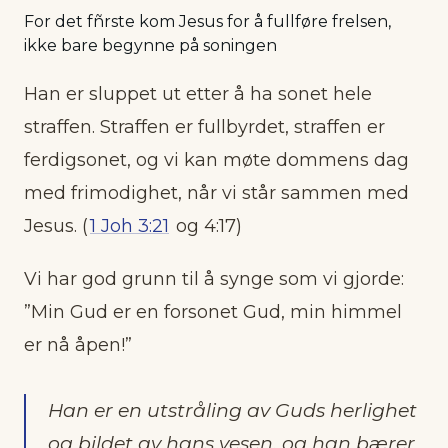
For det fñrste kom Jesus for å fullføre frelsen,
ikke bare begynne på soningen
Han er sluppet ut etter å ha sonet hele
straffen. Straffen er fullbyrdet, straffen er
ferdigsonet, og vi kan møte dommens dag
med frimodighet, når vi står sammen med
Jesus. (
1 Joh 3:21
og 4:17)
Vi har god grunn til å synge som vi gjorde:
”Min Gud er en forsonet Gud, min himmel
er nå åpen!”
Han er en utstråling av Guds herlighet
og bildet av hans vesen, og han bærer