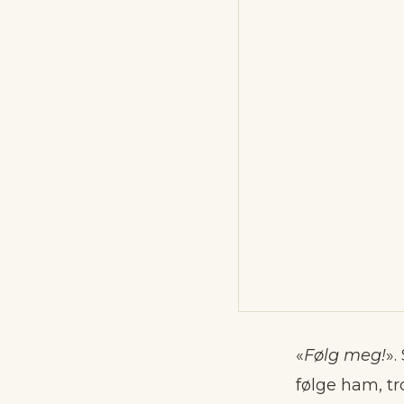
«
Følg meg!
».
følge ham, t