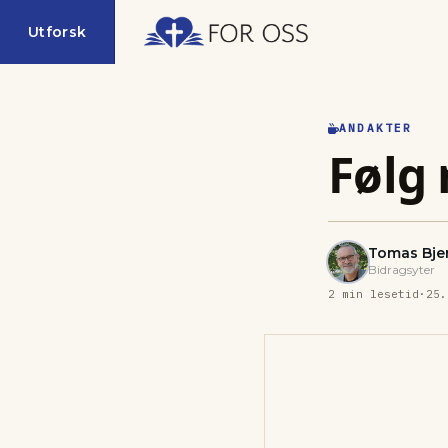
Utforsk
ANDAKTER
Følg
Tomas Bje
Bidragsyter
2
min lesetid
·
25.