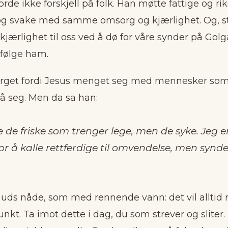
rde ikke forskjell på folk. Han møtte fattige og rik
og svake med samme omsorg og kjærlighet. Og, stø
 kjærlighet til oss ved å dø for våre synder på Golg
g følge ham.
arget fordi Jesus menget seg med mennesker so
på seg. Men da sa han:
e de friske som trenger lege, men de syke. Jeg e
r å kalle rettferdige til omvendelse, men synde
uds nåde, som med rennende vann: det vil alltid
unkt. Ta imot dette i dag, du som strever og sliter