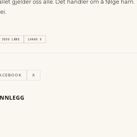
allet gjelder oss alle. Det handler om å følge ham. 
ei.
JESU LÆRE
LUKAS 5
ACEBOOK
X
INNLEGG