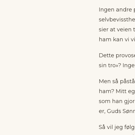
Ingen andre p
selvbevissthe
sier at veien
ham kan vi vi
Dette provose
sin tro»? Ing
Men så påstår
ham? Mitt ege
som han gjord
er, Guds Sønn
Så vil jeg fø