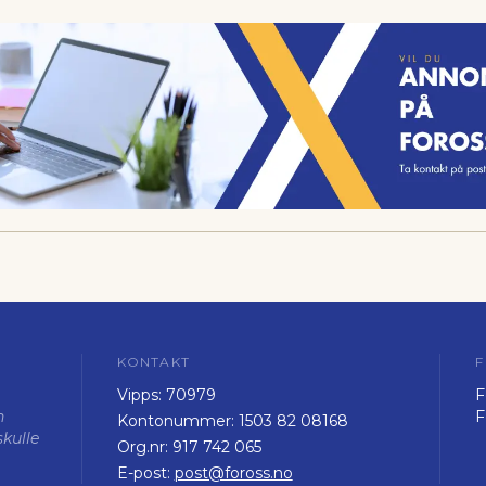
KONTAKT
F
Vipps:
70979
F
n
F
Kontonummer:
1503 82 08168
skulle
Org.nr:
917 742 065
E-post:
post@foross.no