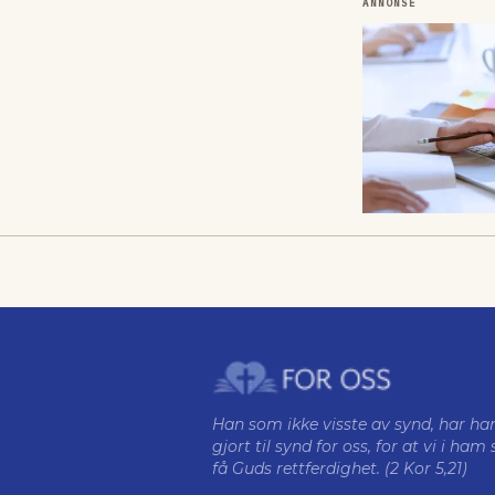
ANNONSE
Han som ikke visste av synd, har ha
gjort til synd for oss, for at vi i ham 
få Guds rettferdighet. (2 Kor 5,21)