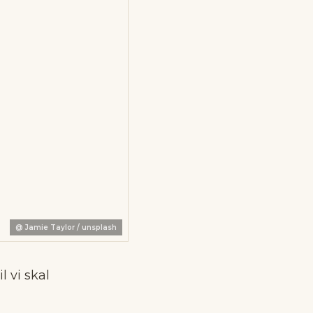
@
Jamie Taylor / unsplash
l vi skal