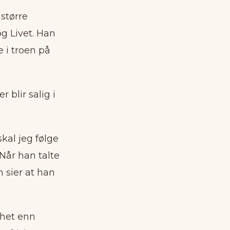
større
g Livet. Han
e i troen på
 blir salig i
kal jeg følge
 Når han talte
n sier at han
ghet enn