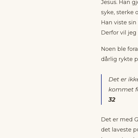
Jesus. Han gjo
syke, sterke 
Han viste sin
Derfor vil je
Noen ble for
dårlig rykte 
Det er ikk
kommet fo
32
Det er med G
det laveste p