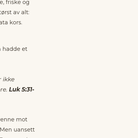
e, friske og
rst av alt:
ata kors.
m hadde et
r ikke
re.
Luk 5:31-
 renne mot
. Men uansett