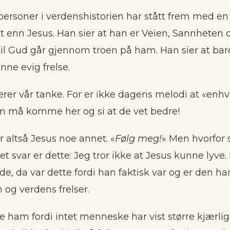
ersoner i verdenshistorien har stått frem med en 
t enn Jesus. Han sier at han er Veien, Sannheten o
 til Gud går gjennom troen på ham. Han sier at bar
nne evig frelse.
rer vår tanke. For er ikke dagens melodi at «enhver
en må komme her og si at de vet bedre!
 altså Jesus noe annet. «
Følg meg!
» Men hvorfor s
t svar er dette: Jeg tror ikke at Jesus kunne lyve.
e, da var dette fordi han faktisk var og er den ha
 og verdens frelser.
lge ham fordi intet menneske har vist større kjærli