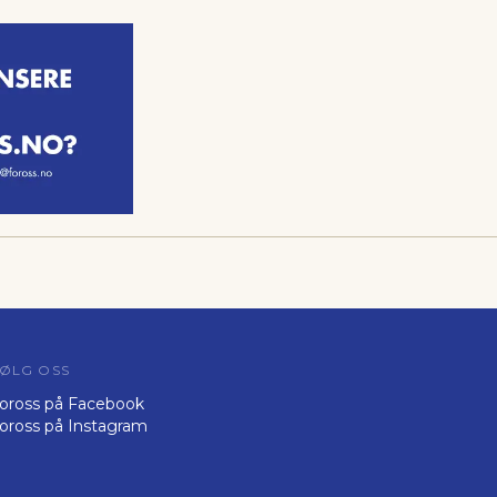
ØLG OSS
oross på Facebook
oross på Instagram