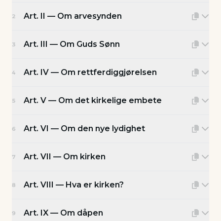
Art. II — Om arvesynden
2
Art. III — Om Guds Sønn
3
Art. IV — Om rettferdiggjørelsen
4
Art. V — Om det kirkelige embete
5
Art. VI — Om den nye lydighet
6
Art. VII — Om kirken
7
Art. VIII — Hva er kirken?
8
Art. IX — Om dåpen
9