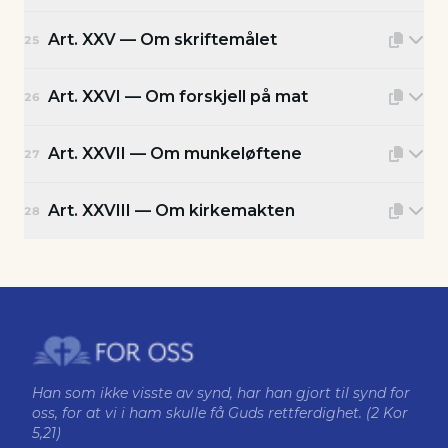
Art. XXV — Om skriftemålet
25
Art. XXVI — Om forskjell på mat
26
Art. XXVII — Om munkeløftene
27
Art. XXVIII — Om kirkemakten
28
Han som ikke visste av synd, har han gjort til synd for
oss, for at vi i ham skulle få Guds rettferdighet. (2 Kor
5,21)