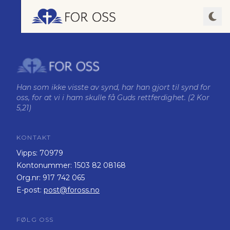
Han som ikke visste av synd, har han gjort til synd for
oss, for at vi i ham skulle få Guds rettferdighet. (2 Kor
5,21)
KONTAKT
Vipps:
70979
Kontonummer:
1503 82 08168
Org.nr:
917 742 065
E-post:
post@foross.no
FØLG OSS