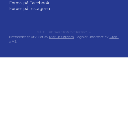
Foross på Facebook
Foross på Instagram
GÅ TIL REDAKSJONSVERKTØY →
Nettstedet er utviklet av
Marius Sørenes
. Logo er utformet av
Creo-
x AS
.