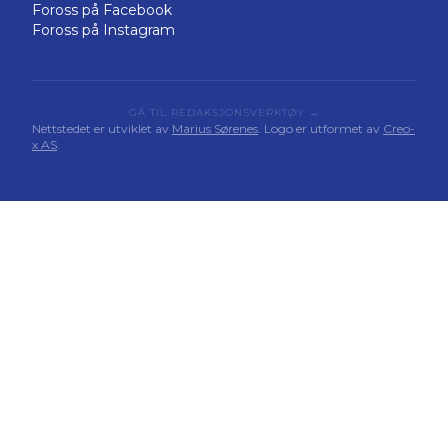
Foross på Facebook
Foross på Instagram
GÅ TIL REDAKSJONSVERKTØY →
Nettstedet er utviklet av
Marius Sørenes
. Logo er utformet av
Creo-
x AS
.