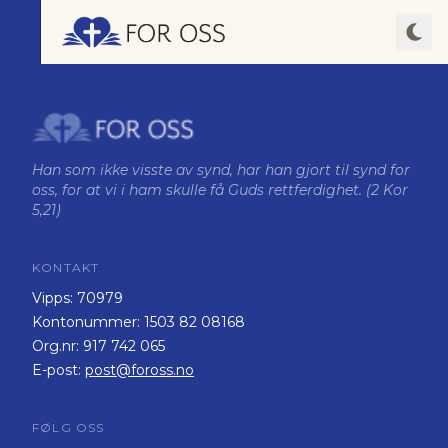
Han som ikke visste av synd, har han gjort til synd for
oss, for at vi i ham skulle få Guds rettferdighet. (2 Kor
5,21)
KONTAKT
Vipps:
70979
Kontonummer:
1503 82 08168
Org.nr:
917 742 065
E-post:
post@foross.no
FØLG OSS