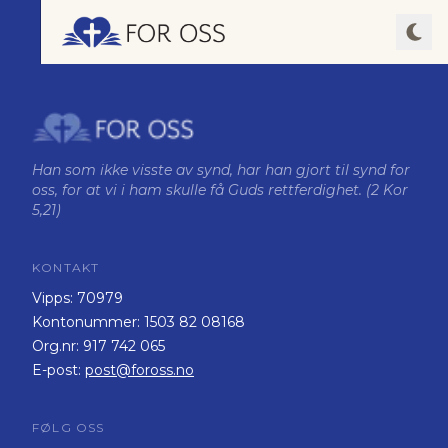
Han som ikke visste av synd, har han gjort til synd for
oss, for at vi i ham skulle få Guds rettferdighet. (2 Kor
5,21)
KONTAKT
Vipps:
70979
Kontonummer:
1503 82 08168
Org.nr:
917 742 065
E-post:
post@foross.no
FØLG OSS