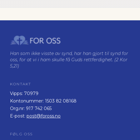
Han som ikke visste av synd, har han gjort til synd for
oss, for at vi i ham skulle få Guds rettferdighet. (2 Kor
5,21)
KONTAKT
Vipps:
70979
Kontonummer:
1503 82 08168
Org.nr:
917 742 065
E-post:
post@foross.no
FØLG OSS