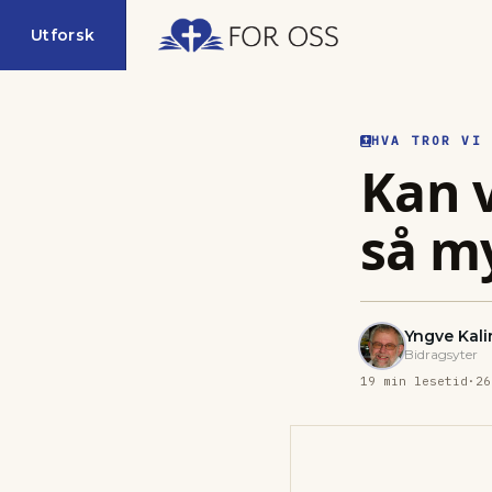
Utforsk
HVA TROR VI
Kan v
så m
Yngve Kali
Bidragsyter
19
min lesetid
·
26