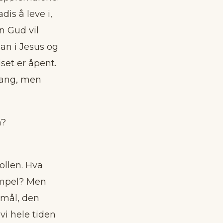
dis å leve i,
n Gud vil
lan i Jesus og
set er åpent.
 gang, men
n?
ollen. Hva
empel? Men
smål, den
vi hele tiden