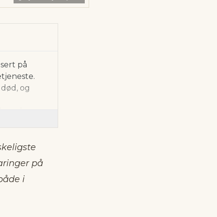
sert på
tjeneste.
 død, og
g hvordan
kapens
ds plan om
skeligste
g hvordan de
aringer på
a
både i
ene har
se.
r på ulykker
ede, og å