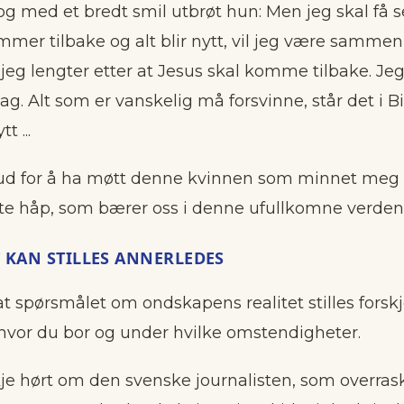
og med et bredt smil utbrøt hun: Men jeg skal få s
mmer tilbake og alt blir nytt, vil jeg være samm
 jeg lengter etter at Jesus skal komme tilbake. Je
ag. Alt som er vanskelig må forsvinne, står det i B
t ...
ud for å ha møtt denne kvinnen som minnet meg
ste håp, som bærer oss i denne ufullkomne verden
 KAN STILLES ANNERLEDES
at spørsmålet om ondskapens realitet stilles forskje
hvor du bor og under hvilke omstendigheter.
je hørt om den svenske journalisten, som overrask