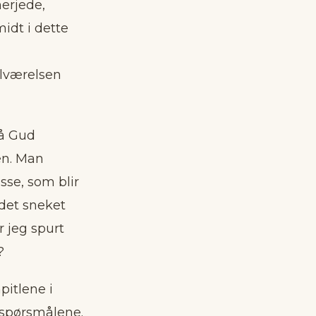
herjede,
idt i dette
ilværelsen
på Gud
en. Man
sse, som blir
 det sneket
 jeg spurt
?
pitlene i
e spørsmålene.