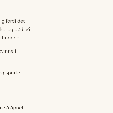
pprette alt
ig fordi det
lse og død. Vi
 tingene.
kvinne i
eg spurte
en så åpnet