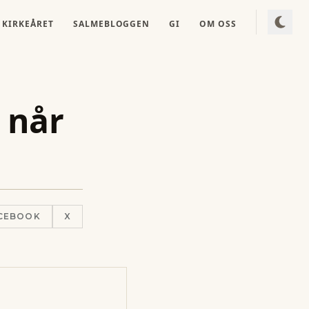
KIRKEÅRET
SALMEBLOGGEN
GI
OM OSS
 når
CEBOOK
X