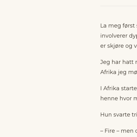
finne håp i 
til det gode
La meg først s
Denne oppsummer
involverer dy
er skjøre og 
Jeg har hatt 
Afrika jeg mø
I Afrika star
henne hvor 
Hun svarte tri
– Fire – men 