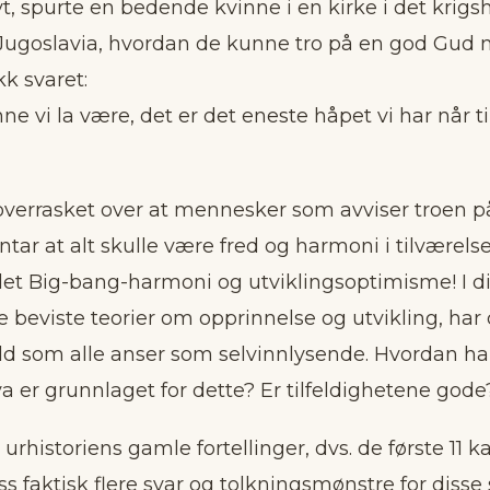
t, spurte en bedende kvinne i en kirke i det krigs
ugoslavia, hvordan de kunne tro på en god Gud m
kk svaret:
e vi la være, det er det eneste håpet vi har når t
 overrasket over at mennesker som avviser troen 
tar at alt skulle være fred og harmoni i tilværels
et Big-bang-harmoni og utviklingsoptimisme! I di
re beviste teorier om opprinnelse og utvikling, har
ld som alle anser som selvinnlysende. Hvordan har
 er grunnlaget for dette? Er tilfeldighetene gode
urhistoriens gamle fortellinger, dvs. de første 11 ka
oss faktisk flere svar og tolkningsmønstre for diss