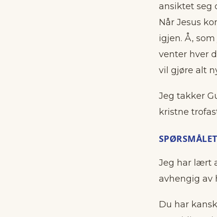
ansiktet seg 
Når Jesus ko
igjen. Å, som
venter hver d
vil gjøre alt nyt
Jeg takker G
kristne trofa
SPØRSMÅLET
Jeg har lært 
avhengig av 
Du har kansk