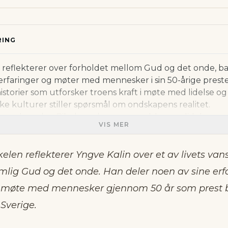
ING
 reflekterer over forholdet mellom Gud og det onde, ba
erfaringer og møter med mennesker i sin 50-årige preste
istorier som utforsker troens kraft i møte med lidelse og
ke kulturer stiller spørsmål om ondskapens realitet.
terer hvordan Bibelen adresserer ondskap og lidelse, o
VIS MER
erer en Gud som er allmektig og god, til tross for onds
Han utforsker menneskets frihet og valg, og hvordan Gu
om Jesus Kristus er sentral i kristen tro.
kelen reflekterer Yngve Kalin over et av livets van
tar for seg hvordan kristne ser på lidelse og ondskap, o
mlig Gud og det onde. Han deler noen av sine erf
 og håp i Guds løfter. Kalin deler personlige erfaringer fr
g i møte med mennesker gjennom 50 år som prest 
d etter tsunamien i Thailand, og hvordan disse hendels
ns syn på menneskelig sårbarhet og Guds nærvær i lidel
 Sverige.
tter med å reflektere over hvordan vi forstår og reagere
 Han understreker viktigheten av å ikke dømme de ramm