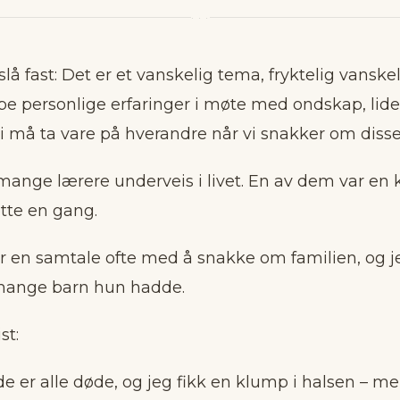
troen på et evig liv og en ny skapelse, hvor Gud vil gjeno
· · ·
.
lå fast: Det er et vanskelig tema, fryktelig vanskel
ingen er generert av KI og godkjent av redaksjonen.
pe personlige erfaringer i møte med ondskap, lide
vi må ta vare på hverandre når vi snakker om disse
mange lærere underveis i livet. En av dem var en 
tte en gang.
ter en samtale ofte med å snakke om familien, og j
mange barn hun hadde.
st:
de er alle døde, og jeg fikk en klump i halsen – m