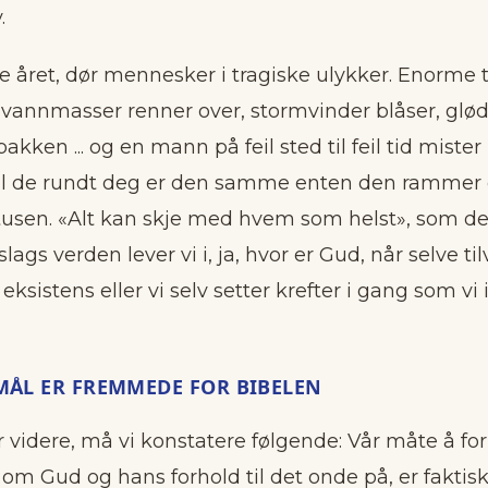
.
e året, dør mennesker i tragiske ulykker. Enorme 
r, vannmasser renner over, stormvinder blåser, glø
akken ... og en mann på feil sted til feil tid mister l
 til de rundt deg er den samme enten den rammer e
usen. «Alt kan skje med hvem som helst», som det
slags verden lever vi i, ja, hvor er Gud, når selve t
eksistens eller vi selv setter krefter i gang som vi
MÅL ER FREMMEDE FOR BIBELEN
r videre, må vi konstatere følgende: Vår måte å f
om Gud og hans forhold til det onde på, er faktis