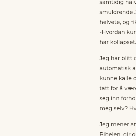
samtidig naiv
smuldrende J
helvete, og fi
-Hvordan kunn
har kollapset.
Jeg har blitt
automatisk an
kunne kalle d
tatt for å væ
seg inn forho
meg selv? Hva
Jeg mener at 
Bibelen, gir 