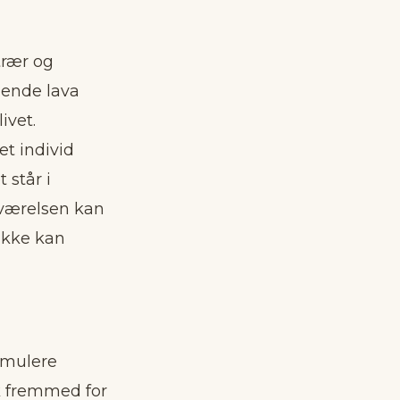
trær og
dende lava
ivet.
t individ
 står i
ilværelsen kan
 ikke kan
ormulere
k fremmed for