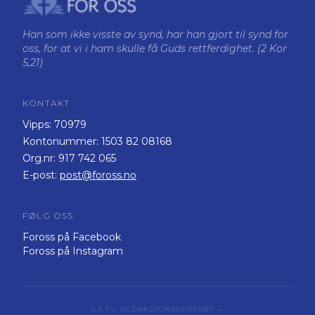
Han som ikke visste av synd, har han gjort til synd for
oss, for at vi i ham skulle få Guds rettferdighet. (2 Kor
5,21)
KONTAKT
Vipps:
70979
Kontonummer:
1503 82 08168
Org.nr:
917 742 065
E-post:
post@foross.no
FØLG OSS
Foross på Facebook
Foross på Instagram
GÅ TIL REDAKSJONSVERKTØY →