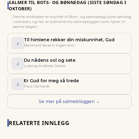
SALMER TIL
BOTS- OG BØNNEDAG (SISTE SØNDAG I
OKTOBER)
Denne artikkelen er knyttet til
Bots- og bønnedag (siste søndag
i oktober)
, og her er salmene fra salmebloggen som hører til
denne dagen.
Til himlene rekker din miskunnhet, Gud
♪
Bernhard Severin Ingemann
Du nådens sol og sete
♪
Ludwig Andreas Gotter
Er Gud for meg så trede
♪
Paul Gerhardt
Se mer på salmebloggen →
RELATERTE INNLEGG