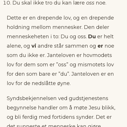
Du skal ikke tro du kan lære
oss
noe.
Dette er en drepende lov, og en drepende
holdning mellom mennesker. Den deler
menneskeheten i to: Du og oss.
Du
er helt
alene, og
vi
andre står sammen og
er
noe
som du ikke er. Janteloven er hovmodets
lov for dem som er ”oss” og mismotets lov
for den som bare er ”du”. Janteloven er en
lov for de nedslåtte øyne.
Syndsbekjennelsen ved gudstjenestens
begynnelse handler om å møte Jesu blikk,
og bli ferdig med fortidens synder. Det er
det sunneste et menneske kan gjøre.