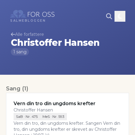
SALMEBLOGGEN
Alle forfattere
Christoffer Hansen
1
sang
Sang
(
1
)
Vern din tro din ungdoms krefter
Christoffer Hansen
SaB
· Nr.
475
MeS
· Nr.
593
Vern din tro, din ungdoms krefter. Sangen Vern din
tro, din ungdoms krefter er skrevet av Christoffer