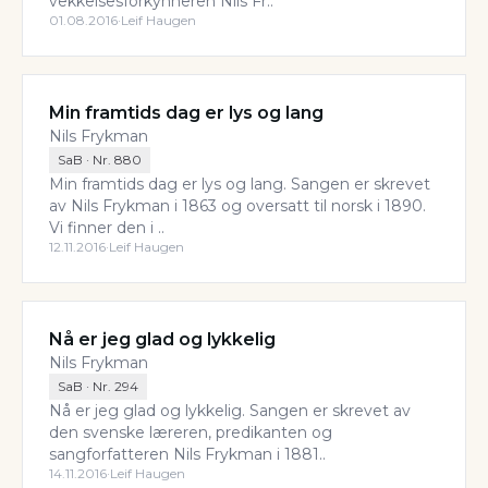
vekkelsesforkynneren Nils Fr..
01.08.2016
·
Leif Haugen
Min framtids dag er lys og lang
Nils Frykman
SaB
· Nr.
880
Min framtids dag er lys og lang. Sangen er skrevet
av Nils Frykman i 1863 og oversatt til norsk i 1890.
Vi finner den i ..
12.11.2016
·
Leif Haugen
Nå er jeg glad og lykkelig
Nils Frykman
SaB
· Nr.
294
Nå er jeg glad og lykkelig. Sangen er skrevet av
den svenske læreren, predikanten og
sangforfatteren Nils Frykman i 1881..
14.11.2016
·
Leif Haugen