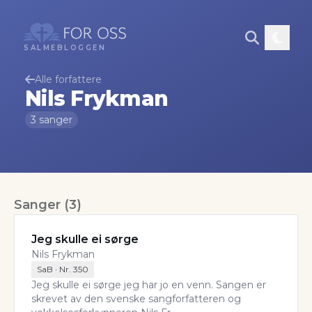
SALMEBLOGGEN
Alle forfattere
Nils Frykman
3
sanger
Sanger
(
3
)
Jeg skulle ei sørge
Nils Frykman
SaB
· Nr.
350
Jeg skulle ei sørge jeg har jo en venn. Sangen er
skrevet av den svenske sangforfatteren og