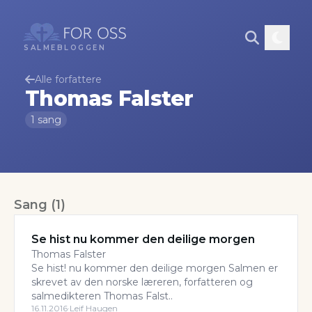
SALMEBLOGGEN
Alle forfattere
Thomas Falster
1
sang
Sang
(
1
)
Se hist nu kommer den deilige morgen
Thomas Falster
Se hist! nu kommer den deilige morgen Salmen er
skrevet av den norske læreren, forfatteren og
salmedikteren Thomas Falst..
16.11.2016
·
Leif Haugen