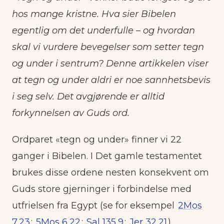
evangeliet og rett forvaltning av sakramentene,
ikke mirakler.
hos mange kristne. Hva sier Bibelen
Denne oppsummeringen er generert av KI og godkjent av
egentlig om det underfulle – og hvordan
redaksjonen.
skal vi vurdere bevegelser som setter tegn
og under i sentrum? Denne artikkelen viser
at tegn og under aldri er noe sannhetsbevis
i seg selv. Det avgjørende er alltid
forkynnelsen av Guds ord.
Ordparet «tegn og under» finner vi 22
ganger i Bibelen. I Det gamle testamentet
brukes disse ordene nesten konsekvent om
Guds store gjerninger i forbindelse med
utfrielsen fra Egypt (se for eksempel
2Mos
7,23
;
5Mos 6,22
;
Sal 135,9
;
Jer 32,21
).