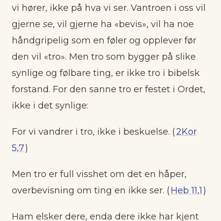
vi hører, ikke på hva vi ser. Vantroen i oss vil
gjerne
se
, vil gjerne ha «bevis», vil ha noe
håndgripelig som en føler og opplever før
den vil «tro». Men tro som bygger på slike
synlige og følbare ting, er ikke tro i bibelsk
forstand. For den sanne tro er festet i Ordet,
ikke i det synlige:
For vi vandrer i tro, ikke i beskuelse. (
2Kor
5,7
)
Men tro er full visshet om det en håper,
overbevisning om ting en ikke ser. (
Heb 11,1
)
Ham elsker dere, enda dere ikke har kjent