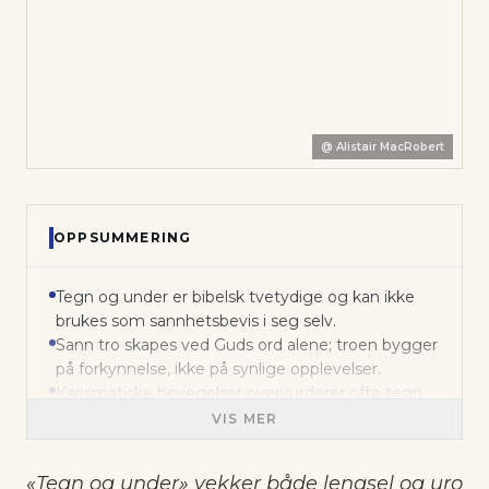
@
Alistair MacRobert
OPPSUMMERING
Tegn og under er bibelsk tvetydige og kan ikke
brukes som sannhetsbevis i seg selv.
Sann tro skapes ved Guds ord alene; troen bygger
på forkynnelse, ikke på synlige opplevelser.
Karismatiske bevegelser overvurderer ofte tegn
og under, nedtoner læren og flytter fokus til
VIS MER
subjektive erfaringer.
Kirkens sanne kjennetegn er rett forkynnelse av
«Tegn og under» vekker både lengsel og uro