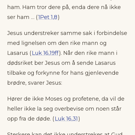
ham. Ham tror dere på, enda dere nå ikke
ser ham … (
1Pet 1,8
)
Jesus understreker samme sak i forbindelse
med lignelsen om den rike mann og
Lasarus (
Luk 16,19ff
). Når den rike mann i
dødsriket ber Jesus om å sende Lasarus
tilbake og forkynne for hans gjenlevende
brødre, svarer Jesus:
Hører de ikke Moses og profetene, da vil de
heller ikke la seg overbevise om noen står
opp fra de døde. (
Luk 16,31
)
Sterkere kan det ikke understrekes at Gud