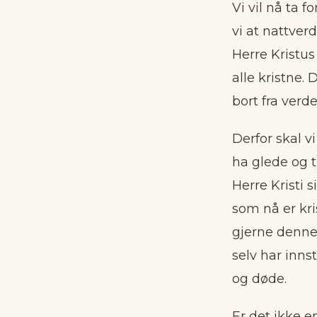
Vi vil nå ta f
vi at nattve
Herre Kristus 
alle kristne.
bort fra verde
Derfor skal v
ha glede og t
Herre Kristi s
som nå er kri
gjerne denne 
selv har inn
og døde.
Er det ikke e