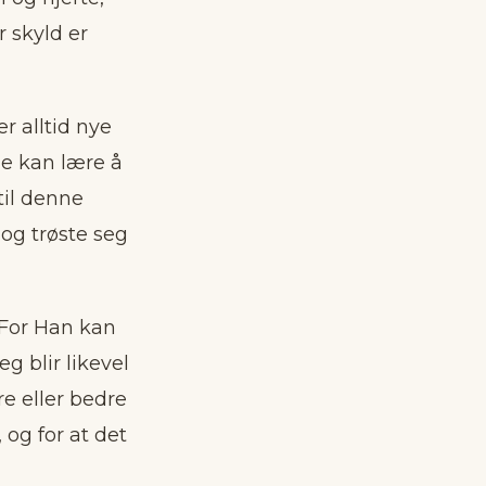
r skyld er
r alltid nye
 de kan lære å
til denne
 og trøste seg
. For Han kan
g blir likevel
re eller bedre
 og for at det