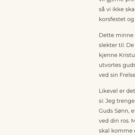
så vi ikke sk
korsfestet og
Dette minne h
slekter til. D
kjenne Kristu
utvortes guds
ved sin Frelse
Likevel er de
si: Jeg treng
Guds Sønn, en
ved din ros. 
skal komme os