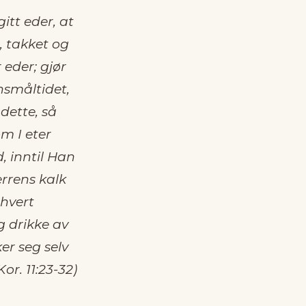
itt eder, at
, takket og
 eder; gjør
nsmåltidet,
dette, så
om I eter
, inntil Han
errens kalk
 hvert
g drikke av
er seg selv
or. 11:23-32)