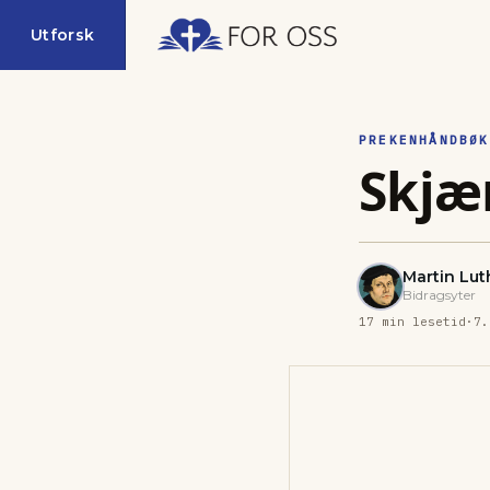
Utforsk
PREKENHÅNDBØK
Skjæ
Martin Lut
Bidragsyter
17
min lesetid
·
7.