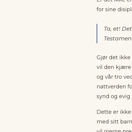
for sine disip
Ta, et! De
Testament
Gjør det ikke
vil den kjær
og vår tro ved
nattverden for
synd og evig 
Dette er ikke 
med sitt barn
vil gjerne pr