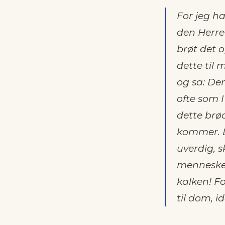
For jeg ha
den Herre 
brøt det o
dette til
og sa: Den
ofte som I
dette brød
kommer. De
uverdig, s
menneske 
kalken! Fo
til dom, i