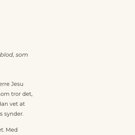
 blod, som
erre Jesu
som tror det,
Han vet at
s synder.
et. Med