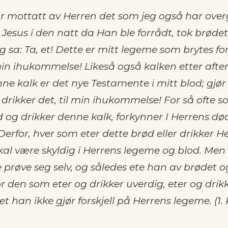
r mottatt av Herren det som jeg også har overg
Jesus i den natt da Han ble forrådt, tok brødet
g sa: Ta, et! Dette er mitt legeme som brytes for
 min ihukommelse! Likeså også kalken etter afte
ne kalk er det nye Testamente i mitt blod; gjør 
 drikker det, til min ihukommelse! For så ofte s
 og drikker denne kalk, forkynner I Herrens død
rfor, hver som eter dette brød eller drikker H
kal være skyldig i Herrens legeme og blod. Men
prøve seg selv, og således ete han av brødet o
r den som eter og drikker uverdig, eter og drikk
det han ikke gjør forskjell på Herrens legeme. (1. K