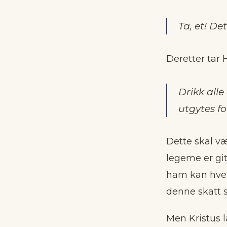
Ta, et! De
Deretter tar 
Drikk alle
utgytes fo
Dette skal væ
legeme er git
ham kan hverk
denne skatt s
Men Kristus l