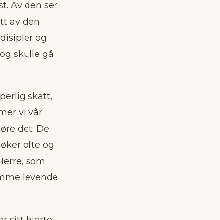
st. Av den ser
tt av den
 disipler og
 og skulle gå
perlig skatt,
mer vi vår
gjøre det. De
søker ofte og
 Herre, som
dømme levende
 sitt hjerte