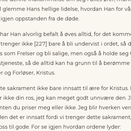
al glemme Hans hellige lidelse, hvordan Han for vå
 igjen oppstanden fra de døde.
ar Han alvorlig befalt å øves alltid, for det komme
e trenger ikke [227] bare å bli undervist i ordet, så
s som Frelser og bli salige, men også å holde seg 
tjeneste, så de alltid kan ha grunn til å berømme
r og Forløser, Kristus.
tte sakrament ikke bare innsatt til ære for Kristus
er ikke din ros, jeg kan meget godt unnvære den. Je
ten du priser meg eller ikke. Jeg blir hverken ver
Men det er innsatt fordi vi trenger dette sakrament,
s til gode. For se igjen hvordan ordene lyder: