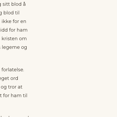
sitt blod å
 blod til
ikke for en
 lidd for ham
e kristen om
ns legeme og
forlatelse.
 eget ord
og tror at
t for ham til