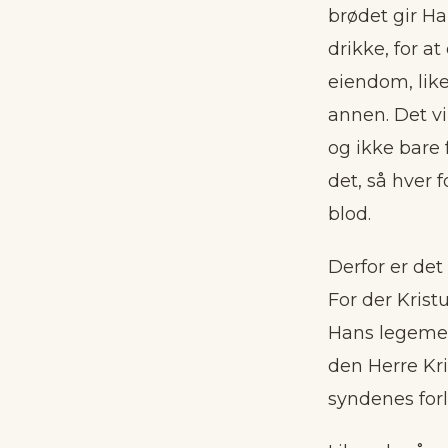
brødet gir Ha
drikke, for a
eiendom, lik
annen. Det vi
og ikke bare 
det, så hver 
blod.
Derfor er det 
For der Krist
Hans legeme o
den Herre Kri
syndenes forl