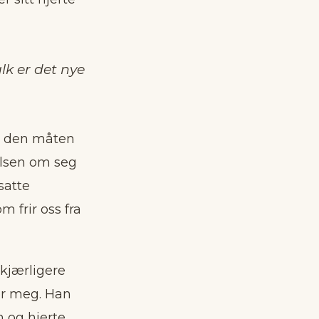
alk er det nye
På den måten
elsen om seg
satte
m frir oss fra
 kjærligere
er meg. Han
 og hjerte,