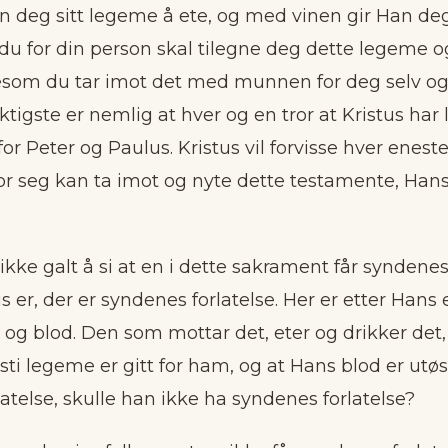
n deg sitt legeme å ete, og med vinen gir Han deg 
t du for din person skal tilegne deg dette legeme og
esom du tar imot det med munnen for deg selv og 
ktigste er nemlig at hver og en tror at Kristus har
for Peter og Paulus. Kristus vil forvisse hver enest
for seg kan ta imot og nyte dette testamente, Ha
ikke galt å si at en i dette sakrament får syndenes 
us er, der er syndenes forlatelse. Her er etter Hans
g blod. Den som mottar det, eter og drikker det, 
sti legeme er gitt for ham, og at Hans blod er utøs
atelse, skulle han ikke ha syndenes forlatelse?