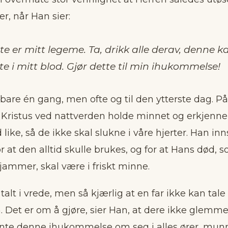
ler, når Han sier:
tte er mitt legeme. Ta, drikk alle derav, denne k
e i mitt blod. Gjør dette til min ihukommelse!
 bare én gang, men ofte og til den ytterste dag. 
e Kristus ved nattverden holde minnet og erkjenn
 like, så de ikke skal slukne i våre hjerter. Han inn
 at den alltid skulle brukes, og for at Hans død, so
jammer, skal være i friskt minne.
talt i vrede, men så kjærlig at en far ikke kan tale
. Det er om å gjøre, sier Han, at dere ikke glemm
ente denne ihukommelse om seg i alles ører, munn