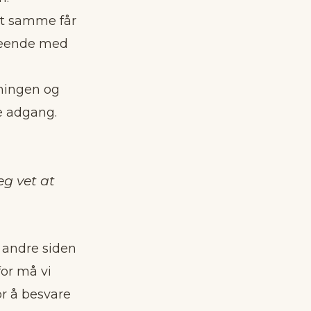
et samme får
tseende med
pningen og
ne adgang.
eg vet at
 andre siden
or må vi
or å besvare