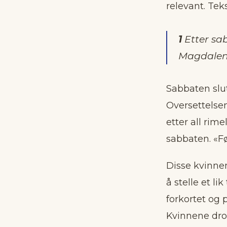
relevant. Te
1
Etter sab
Magdalena
Sabbaten slut
Oversettelsen
etter all rim
sabbaten. «F
Disse kvinnen
å stelle et li
forkortet og 
Kvinnene dro 