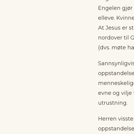
Engelen gjør 
elleve. Kvinne
At Jesus er st
nordover til 
(dvs. møte ha
Sannsynligvis
oppstandelses
menneskelige
evne og vilje
utrustning.
Herren visste
oppstandelses