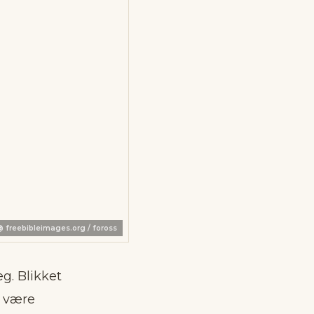
@
freebibleimages.org / foross
g. Blikket
n være