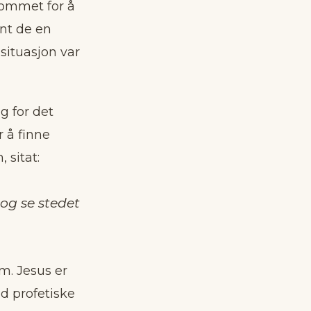
kommet for å
ant de en
situasjon var
g for det
 å finne
 sitat:
 og se stedet
om. Jesus er
d profetiske