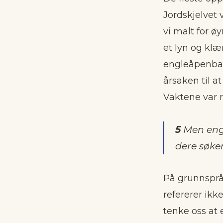
Jordskjelvet
vi malt for 
et lyn og klæ
engleåpenbar
årsaken til a
Vaktene var re
5
Men engel
dere søker
På grunnsprå
refererer ik
tenke oss at 