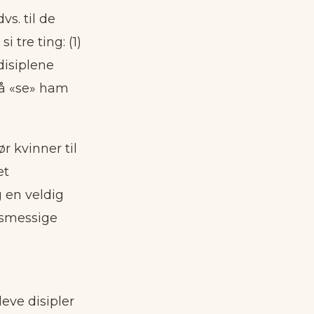
s. til de
 tre ting: (1)
 disiplene
 få «se» ham
r kvinner til
et
g en veldig
sesmessige
leve disipler