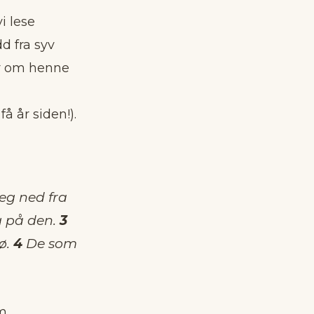
i lese
d fra syv
er om henne
 år siden!).
teg ned fra
eg på den.
3
ø.
4
De som
m.