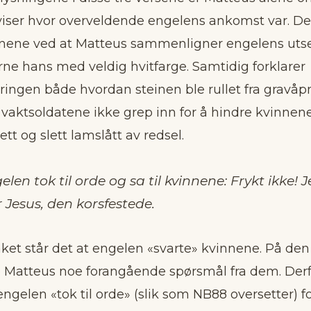
 viser hvor overveldende engelens ankomst var. D
øynene ved at Matteus sammenligner engelens u
rne hans med veldig hvitfarge. Samtidig forklarer
ingen både hvordan steinen ble rullet fra gravå
t vaktsoldatene ikke grep inn for å hindre kvinne
tt og slett lamslått av redsel.
en tok til orde og sa til kvinnene: Frykt ikke! J
 Jesus, den korsfestede.
ket står det at engelen «svarte» kvinnene. På den
ke Matteus noe forangående spørsmål fra dem. Derf
engelen «tok til orde» (slik som NB88 oversetter) f