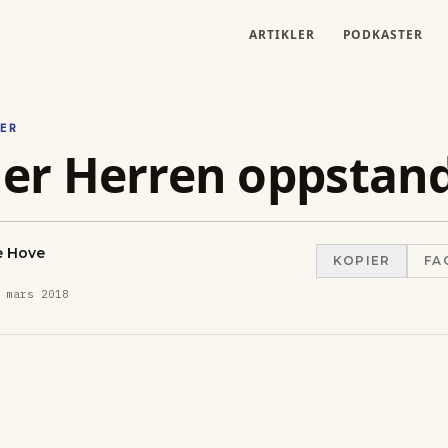
ARTIKLER
PODKASTER
ER
t er Herren oppstan
e Hove
KOPIER
FA
 mars 2018