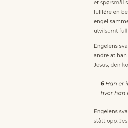
et spørsmål 
fullføre en b
engel sammen 
utvilsomt ful
Engelens svar
andre at han
Jesus, den ko
6
Han er i
hvor han l
Engelens svar
stått opp. J