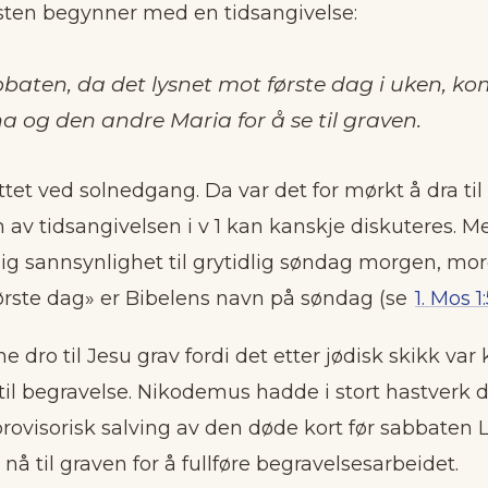
ksten begynner med en tidsangivelse:
baten, da det lysnet mot første dag i uken, k
 og den andre Maria for å se til graven.
tet ved solnedgang. Da var det for mørkt å dra til
 av tidsangivelsen i v 1 kan kanskje diskuteres. M
elig sannsynlighet til grytidlig søndag morgen, mo
ørste dag» er Bibelens navn på søndag (se
1. Mos 1
e dro til Jesu grav fordi det etter jødisk skikk var
k til begravelse. Nikodemus hadde i stort hastverk d
provisorisk salving av den døde kort før sabbaten 
nå til graven for å fullføre begravelsesarbeidet.