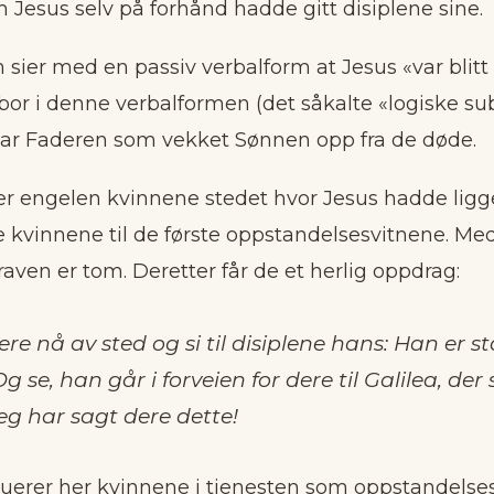
m Jesus selv på forhånd hadde gitt disiplene sine.
sier med en passiv verbalform at Jesus «var blitt
r i denne verbalformen (det såkalte «logiske sub
 var Faderen som vekket Sønnen opp fra de døde.
r engelen kvinnene stedet hvor Jesus hadde ligget
e kvinnene til de første oppstandelsesvitnene. M
graven er tom. Deretter får de et herlig oppdrag:
e nå av sted og si til disiplene hans: Han er st
g se, han går i forveien for dere til Galilea, der 
eg har sagt dere dette!
uerer her kvinnene i tjenesten som oppstandelses