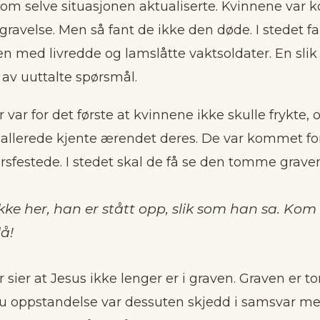
som selve situasjonen aktualiserte. Kvinnene var 
egravelse. Men så fant de ikke den døde. I stedet f
med livredde og lamslåtte vaktsoldater. En slik 
l av uuttalte spørsmål.
 var for det første at kvinnene ikke skulle frykte, o
 allerede kjente ærendet deres. De var kommet for
rsfestede. I stedet skal de få se den tomme graven,
kke her, han er stått opp, slik som han sa. Kom
å!
 sier at Jesus ikke lenger er i graven. Graven er t
esu oppstandelse var dessuten skjedd i samsvar me