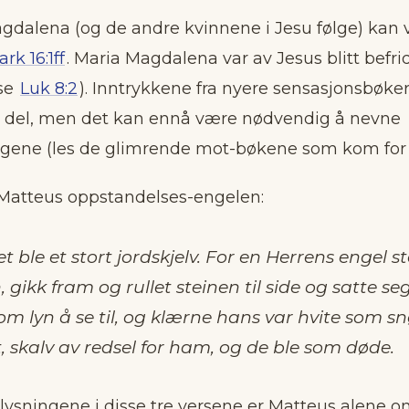
dalena (og de andre kvinnene i Jesu følge) kan v
rk 16:1ff
. Maria Magdalena var av Jesus blitt befrid
se
Luk 8:2
). Inntrykkene fra nyere sensasjonsbøk
n del, men det kan ennå være nødvendig å nevne
ngene (les de glimrende mot-bøkene som kom for få
 Matteus oppstandelses-engelen:
t ble et stort jordskjelv. For en Herrens engel s
gikk fram og rullet steinen til side og satte s
m lyn å se til, og klærne hans var hvite som sn
, skalv av redsel for ham, og de ble som døde.
lysningene i disse tre versene er Matteus alene o