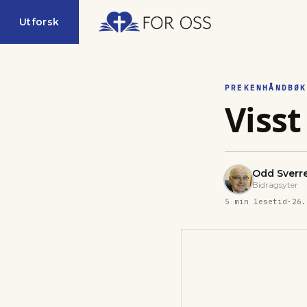
Utforsk
PREKENHÅNDBØK
Viss
Odd Sverr
Bidragsyter
5
min lesetid
·
26.