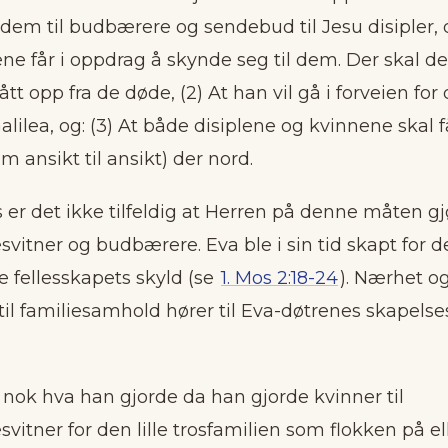
dem til budbærere og sendebud til Jesu disipler, dv
ne får i oppdrag å skynde seg til dem. Der skal de si
ått opp fra de døde, (2) At han vil gå i forveien for
Galilea, og: (3) At både disiplene og kvinnene skal
m ansikt til ansikt) der nord.
 er det ikke tilfeldig at Herren på denne måten gjø
vitner og budbærere. Eva ble i sin tid skapt for d
 fellesskapets skyld (se
1. Mos 2:18-24
). Nærhet o
 til familiesamhold hører til Eva-døtrenes skapel
 nok hva han gjorde da han gjorde kvinner til
vitner for den lille trosfamilien som flokken på el