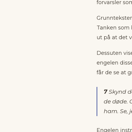
forvarsler so
Grunnteksten 
Tanken som bo
ut på at det
Dessuten vise
engelen diss
får de se at 
7
Skynd der
de døde. O
ham. Se, j
Engelen instr