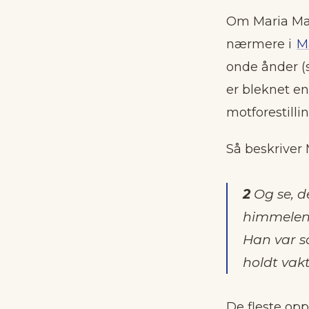
Om Maria Mag
nærmere i
Ma
onde ånder (
er bleknet e
motforestilli
Så beskriver
2
Og se, de
himmelen, 
Han var so
holdt vakt
De fleste opp