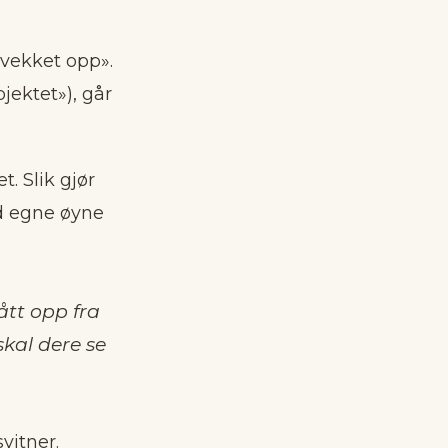
 vekket opp».
jektet»), går
. Slik gjør
ed egne øyne
ått opp fra
skal dere se
vitner.