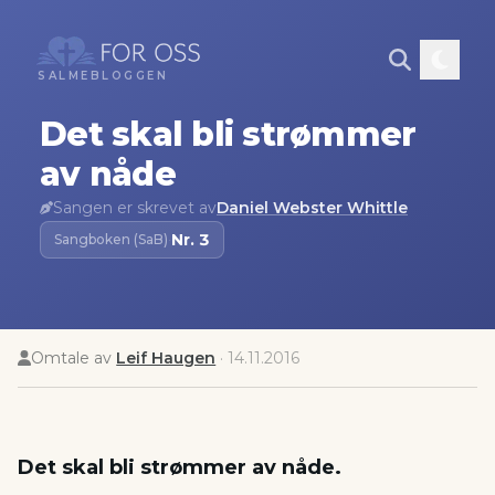
SALMEBLOGGEN
Det skal bli strømmer
av nåde
Sangen er skrevet av
Daniel Webster Whittle
Nr.
3
Sangboken (SaB)
·
Omtale av
Leif Haugen
·
14.11.2016
Det skal bli strømmer av nåde.