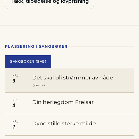
Takk, tilbedelse og lovprisning
PLASSERING I SANGBØKER
SANGBOKEN (SAB)
NR.
Det skal bli strømmer av nåde
3
(denne)
NR.
Din herlegdom Frelsar
4
NR.
Dype stille sterke milde
7