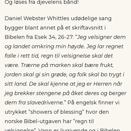
Og løses fra djevelens bånd!
Daniel Webster Whittles udødelige sang
bygger blant annet på et skriftavsnitt i
Bibelen fra Esek 34, 26-27: ”
Jeg velsigner dem
og landet omkring min høyde. Jeg lar regnet
falle i rett tid, regn til velsignelse skal det
være. Trærne på marken skal bære frukt,
jorden skal gi sin grøde, og folk skal bo trygt i
sitt land. De skal kjenne at jeg er Herren når
jeg brekker stengene på åket deres og berger
dem fra slavedriverne.
” På engelsk finner vi
utrykket ”showers of blessing” hvor den
norske Bibel-utgaven har ”regn til
velsignelse”. Vann er livgivende og i Bibelen