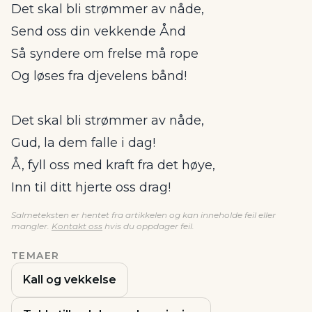
Det skal bli strømmer av nåde,
Send oss din vekkende Ånd
Så syndere om frelse må rope
Og løses fra djevelens bånd!
Det skal bli strømmer av nåde,
Gud, la dem falle i dag!
Å, fyll oss med kraft fra det høye,
Inn til ditt hjerte oss drag!
Salmeteksten er hentet fra artikkelen og kan inneholde feil eller
mangler.
Kontakt oss
hvis du oppdager feil.
TEMAER
Kall og vekkelse