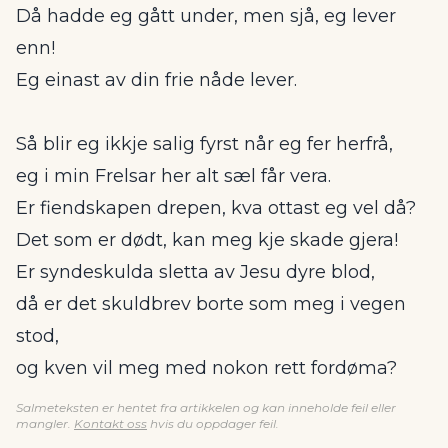
Då hadde eg gått under, men sjå, eg lever
enn!
Eg einast av din frie nåde lever.
Så blir eg ikkje salig fyrst når eg fer herfrå,
eg i min Frelsar her alt sæl får vera.
Er fiendskapen drepen, kva ottast eg vel då?
Det som er dødt, kan meg kje skade gjera!
Er syndeskulda sletta av Jesu dyre blod,
då er det skuldbrev borte som meg i vegen
stod,
og kven vil meg med nokon rett fordøma?
Salmeteksten er hentet fra artikkelen og kan inneholde feil eller
mangler.
Kontakt oss
hvis du oppdager feil.