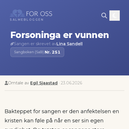
SALMEBLOGGEN
Forsoninga er vunnen
Sangen er skrevet av
Lina Sandell
Nr.
251
Sangboken (SaB)
·
Omtale av
Egil Sjaastad
·
23.06.2026
Bakteppet for sangen er den anfektelsen en
kristen kan føle på når en ser sin egen