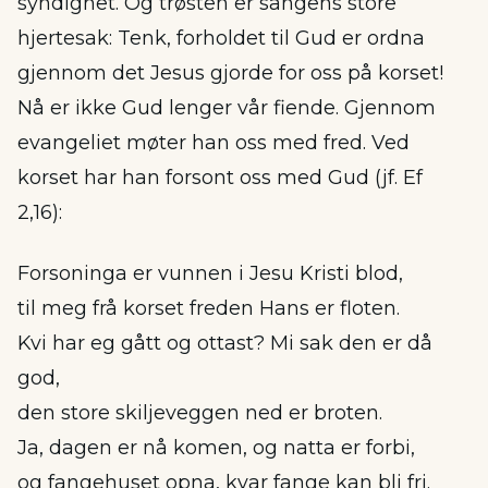
syndighet. Og trøsten er sangens store
hjertesak: Tenk, forholdet til Gud er ordna
gjennom det Jesus gjorde for oss på korset!
Nå er ikke Gud lenger vår fiende. Gjennom
evangeliet møter han oss med fred. Ved
korset har han forsont oss med Gud (jf. Ef
2,16):
Forsoninga er vunnen i Jesu Kristi blod,
til meg frå korset freden Hans er floten.
Kvi har eg gått og ottast? Mi sak den er då
god,
den store skiljeveggen ned er broten.
Ja, dagen er nå komen, og natta er forbi,
og fangehuset opna, kvar fange kan bli fri.