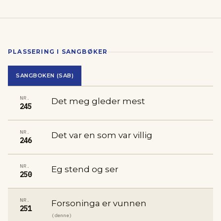
PLASSERING I SANGBØKER
SANGBOKEN (SAB)
NR.
Det meg gleder mest
245
NR.
Det var en som var villig
246
NR.
Eg stend og ser
250
NR.
Forsoninga er vunnen
251
(denne)