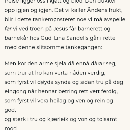
frelse ligger oss i kjøtt og blod. Den dukker
opp igjen og igjen. Det vi kaller Åndens frukt,
blir i dette tankemønsteret noe vi må avspeile
før
vi ved troen på Jesus får barnerett og
barnekår hos Gud. Lina Sandells går i rette
med denne slitsomme tankegangen:
Men kor den arme sjela då ennå dårar seg,
som trur at ho kan verta nåden verdig,
som fyrst vil døyda synda og sidan tru på deg
eingong når hennar betring rett vert ferdig,
som fyrst vil vera heilag og ven og rein og
god,
og sterk i tru og kjærleik og von og tolsamt
mod,