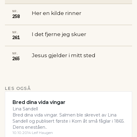
NR.
Her en kilde rinner
258
NR.
I det fjerne jeg skuer
261
NR.
Jesus gjelder i mitt sted
265
LES OGSÅ
Bred dina vida vingar
Lina Sandell
Bred dina vida vingar. Salmen ble skrevet av Lina
Sandell og publisert første i Korn åt små fåglar i 1865.
Dens eneståen..
10.10.2014
·
Leif Haugen