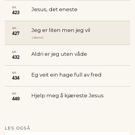
NR.
Jesus, det eneste
423
NR.
Jeg er liten men jeg vil
427
(denne)
NR.
Aldri er jeg uten våde
432
NR.
Eg veit ein hage full av fred
434
NR.
Hjelp meg å kjæreste Jesus
440
LES OGSÅ