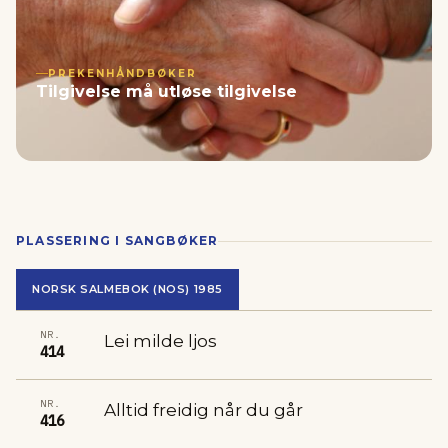
PREKENHÅNDBØKER
Tilgivelse må utløse tilgivelse
PLASSERING I SANGBØKER
NORSK SALMEBOK (NOS) 1985
NR.
Lei milde ljos
414
NR.
Alltid freidig når du går
416