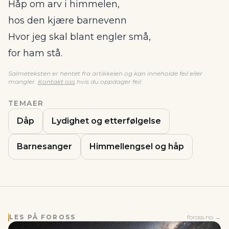
Håp om arv i himmelen,
hos den kjære barnevenn
Hvor jeg skal blant engler små,
for ham stå.
Salmeteksten er hentet fra artikkelen og kan inneholde feil eller
mangler.
Kontakt oss
hvis du oppdager feil.
TEMAER
Dåp
Lydighet og etterfølgelse
Barnesanger
Himmellengsel og håp
LES PÅ FOROSS
foross.no →