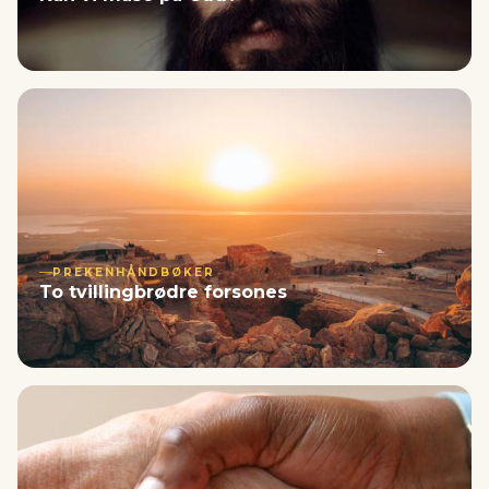
PREKENHÅNDBØKER
To tvillingbrødre forsones