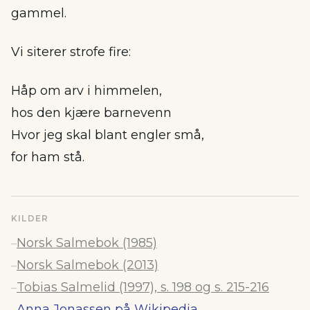
gammel.
Vi siterer strofe fire:
Håp om arv i himmelen,
hos den kjære barnevenn
Hvor jeg skal blant engler små,
for ham stå.
KILDER
Norsk Salmebok (1985)
–
Norsk Salmebok (2013)
–
Tobias Salmelid (1997), s. 198 og s. 215-216
–
Anna Jonassen på Wikipedia
–