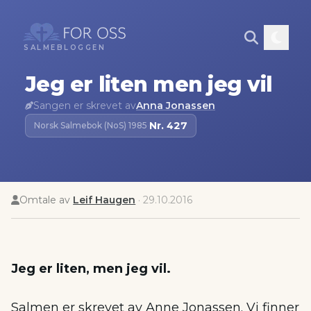
SALMEBLOGGEN
Jeg er liten men jeg vil
Sangen er skrevet av
Anna Jonassen
Nr.
427
Norsk Salmebok (NoS) 1985
·
Omtale av
Leif Haugen
·
29.10.2016
Jeg er liten, men jeg vil.
Salmen er skrevet av Anne Jonassen. Vi finner