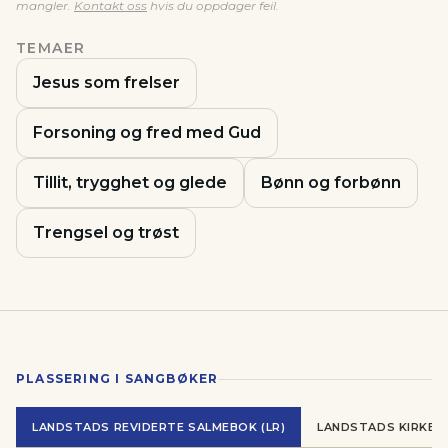
mangler.
Kontakt oss
hvis du oppdager feil.
TEMAER
Jesus som frelser
Forsoning og fred med Gud
Tillit, trygghet og glede
Bønn og forbønn
Trengsel og trøst
PLASSERING I SANGBØKER
LANDSTADS REVIDERTE SALMEBOK (LR)
LANDSTADS KIRKES