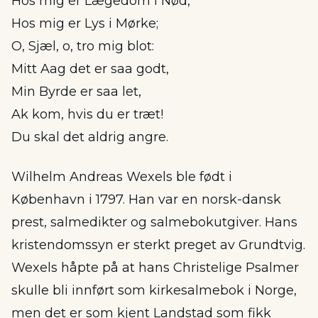
Hos mig er Lægedom i Nød,
Hos mig er Lys i Mørke;
O, Sjæl, o, tro mig blot:
Mitt Aag det er saa godt,
Min Byrde er saa let,
Ak kom, hvis du er træt!
Du skal det aldrig angre.
Wilhelm Andreas Wexels ble født i
København i 1797. Han var en norsk-dansk
prest, salmedikter og salmebokutgiver. Hans
kristendomssyn er sterkt preget av Grundtvig.
Wexels håpte på at hans Christelige Psalmer
skulle bli innført som kirkesalmebok i Norge,
men det er som kjent Landstad som fikk