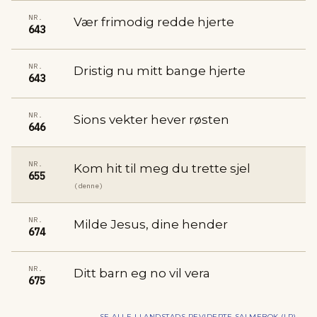
NR.
Vær frimodig redde hjerte
643
NR.
Dristig nu mitt bange hjerte
643
NR.
Sions vekter hever røsten
646
NR.
Kom hit til meg du trette sjel
655
(denne)
NR.
Milde Jesus, dine hender
674
NR.
Ditt barn eg no vil vera
675
SE ALLE I
LANDSTADS REVIDERTE SALMEBOK (LR)
→