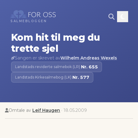
SALMEBLOGGEN
Kom hit til meg du
trette sjel
Sangen er skrevet av
Wilhelm Andreas Wexels
Nr.
655
Landstads reviderte salmebok (LR)
·
Nr.
577
Landstads Kirkesalmebog (LK)
·
Omtale av
Leif Haugen
·
18.05.2009