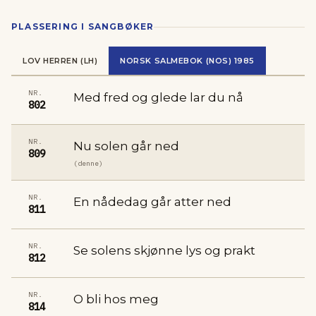
PLASSERING I SANGBØKER
LOV HERREN (LH)
NORSK SALMEBOK (NOS) 1985
NR.
Med fred og glede lar du nå
802
NR.
Nu solen går ned
809
(denne)
NR.
En nådedag går atter ned
811
NR.
Se solens skjønne lys og prakt
812
NR.
O bli hos meg
814