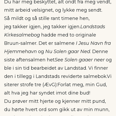
Du har meg beskyttet, alt ondt fra meg vendt,
mitt arbeid velsignet, og lykke meg sendt.
Så mildt og så stille rant timene hen,
jeg takker igjen, jeg takker igjen.
Landstads
Kirkesalmebog
hadde med to originale
Bruun-salmer. Det er salmene
I Jesu Navn fra
Hjemmehavn
og
Nu Solen gaar Ned
. Denne
siste aftensalmen het
See Solen gaaer neer
og
ble i sin tid bearbeidet av Landstad. Vi finner
den i tillegg i Landstads reviderte salmebok.Vi
siterer strofe tre (ÆvG):Forlat meg, min Gud,
alt hva jeg har syndet imot dine bud!
Du prøver mitt hjerte og kjenner mitt pund,
du hørte hvert ord som gikk ut av min munn,