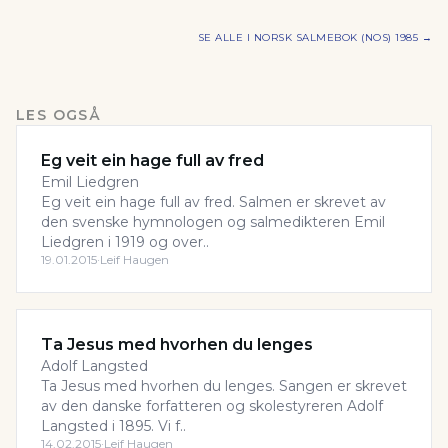
SE ALLE I
NORSK SALMEBOK (NOS) 1985
→
LES OGSÅ
Eg veit ein hage full av fred
Emil Liedgren
Eg veit ein hage full av fred. Salmen er skrevet av
den svenske hymnologen og salmedikteren Emil
Liedgren i 1919 og over..
19.01.2015
·
Leif Haugen
Ta Jesus med hvorhen du lenges
Adolf Langsted
Ta Jesus med hvorhen du lenges. Sangen er skrevet
av den danske forfatteren og skolestyreren Adolf
Langsted i 1895. Vi f..
14.02.2015
·
Leif Haugen