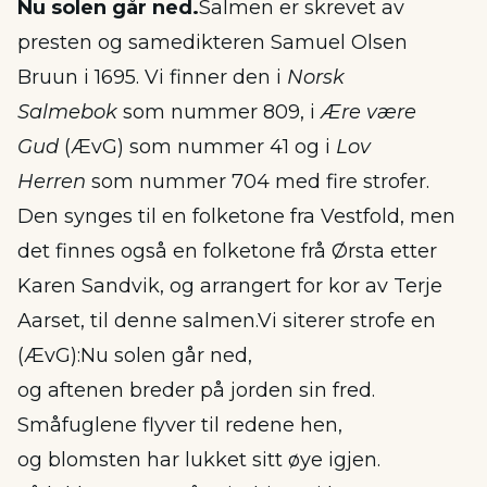
Nu solen går ned.
Salmen er skrevet av
presten og samedikteren Samuel Olsen
Bruun i 1695. Vi finner den i
Norsk
Salmebok
som nummer 809, i
Ære være
Gud
(ÆvG) som nummer 41 og i
Lov
Herren
som nummer 704 med fire strofer.
Den synges til en folketone fra Vestfold, men
det finnes også en folketone frå Ørsta etter
Karen Sandvik, og arrangert for kor av Terje
Aarset, til denne salmen.Vi siterer strofe en
(ÆvG):Nu solen går ned,
og aftenen breder på jorden sin fred.
Småfuglene flyver til redene hen,
og blomsten har lukket sitt øye igjen.