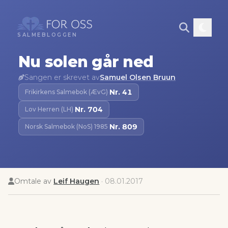
SALMEBLOGGEN
Nu solen går ned
Sangen er skrevet av
Samuel Olsen Bruun
Nr.
41
Frikirkens Salmebok (ÆvG)
·
Nr.
704
Lov Herren (LH)
·
Nr.
809
Norsk Salmebok (NoS) 1985
·
Omtale av
Leif Haugen
·
08.01.2017