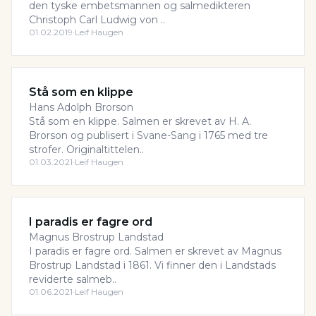
den tyske embetsmannen og salmedikteren
Christoph Carl Ludwig von ..
01.02.2019
·
Leif Haugen
Stå som en klippe
Hans Adolph Brorson
Stå som en klippe. Salmen er skrevet av H. A.
Brorson og publisert i Svane-Sang i 1765 med tre
strofer. Originaltittelen..
01.03.2021
·
Leif Haugen
I paradis er fagre ord
Magnus Brostrup Landstad
I paradis er fagre ord. Salmen er skrevet av Magnus
Brostrup Landstad i 1861. Vi finner den i Landstads
reviderte salmeb..
01.06.2021
·
Leif Haugen