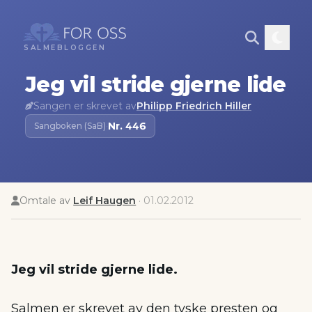
SALMEBLOGGEN
Jeg vil stride gjerne lide
Sangen er skrevet av
Philipp Friedrich Hiller
Nr.
446
Sangboken (SaB)
·
Omtale av
Leif Haugen
·
01.02.2012
Jeg vil stride gjerne lide.
Salmen er skrevet av den tyske presten og