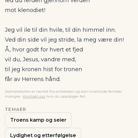
led du ferden gjennom verden
mot klenodiet!
Jeg vil ile til din hvile, til din himmel inn.
Ved din side vil jeg stride, la meg være din!
Å, hvor godt for hvert et fjed
vil du, Jesus, vandre med,
til jeg kronen hist for tronen
får av Herrens hånd.
Salmeteksten er hentet fra artikkelen og kan inneholde feil eller
mangler.
Kontakt oss
hvis du oppdager feil.
TEMAER
Troens kamp og seier
Lydighet og etterfølgelse