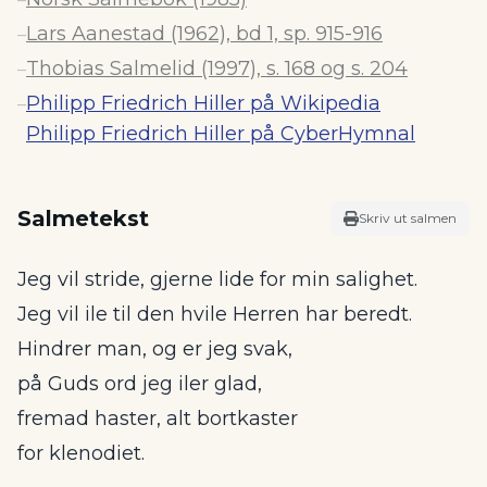
Lars Aanestad (1962), bd 1, sp. 915-916
–
Thobias Salmelid (1997), s. 168 og s. 204
–
Philipp Friedrich Hiller på Wikipedia
–
Philipp Friedrich Hiller på CyberHymnal
Salmetekst
Skriv ut salmen
Jeg vil stride, gjerne lide for min salighet.
Jeg vil ile til den hvile Herren har beredt.
Hindrer man, og er jeg svak,
på Guds ord jeg iler glad,
fremad haster, alt bortkaster
for klenodiet.