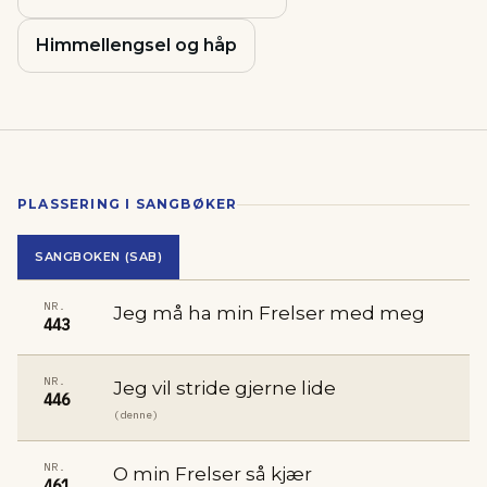
Himmellengsel og håp
PLASSERING I SANGBØKER
SANGBOKEN (SAB)
NR.
Jeg må ha min Frelser med meg
443
NR.
Jeg vil stride gjerne lide
446
(denne)
NR.
O min Frelser så kjær
461