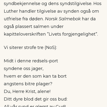
syndbekjennelse og dens syndstilgivelse. Hos
Luther handler tilgivelse av synden også om
utfrielse fra døden.
Norsk Salmebok
har da
også plassert salmen under
kapitteloverskriften ”Livets forgjengelighet”.
Vi siterer strofe tre (NoS):
Midt i denne redsels-port
syndene oss jager,
hvem er den som kan ta bort
angstens bitre plager?
Du, Herre Krist, alene!
Ditt dyre blod det gir oss bud:
All vår synd er glemt av Gud!