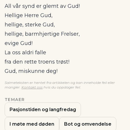
All vår synd er glemt av Gud!
Hellige Herre Gud,
hellige, sterke Gud,
hellige, barmhjertige Frelser,
evige Gud!
La oss aldri falle
fra den rette troens trøst!
Gud, miskunne deg!
Salmeteksten er hentet fra artikkelen og kan inneholde feil eller
mangler.
Kontakt oss
hvis du oppdager feil.
TEMAER
Pasjonstiden og langfredag
I møte med døden
Bot og omvendelse