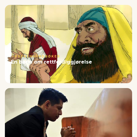
PREKENHÅNDBØKER
En bønn om rettferdiggjørelse