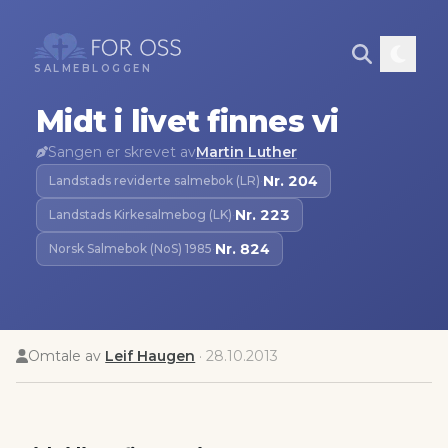
SALMEBLOGGEN
Midt i livet finnes vi
Sangen er skrevet av
Martin Luther
Nr.
204
Landstads reviderte salmebok (LR)
·
Nr.
223
Landstads Kirkesalmebog (LK)
·
Nr.
824
Norsk Salmebok (NoS) 1985
·
Omtale av
Leif Haugen
·
28.10.2013