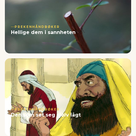
PREKENHÅNDBØKER
Hellige dem i sannheten
PREKENHÅNDBØKER
Den som set seg sjølv lågt