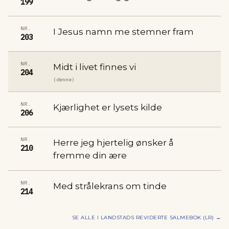
199
NR.
I Jesus namn me stemner fram
203
NR.
Midt i livet finnes vi
204
(denne)
NR.
Kjærlighet er lysets kilde
206
NR.
Herre jeg hjertelig ønsker å
210
fremme din ære
NR.
Med strålekrans om tinde
214
SE ALLE I
LANDSTADS REVIDERTE SALMEBOK (LR)
→