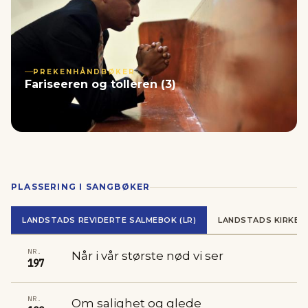
PREKENHÅNDBØKER
Fariseeren og tolleren (3)
PLASSERING I SANGBØKER
LANDSTADS REVIDERTE SALMEBOK (LR)
LANDSTADS KIRKES
NR.
Når i vår største nød vi ser
197
NR.
Om salighet og glede