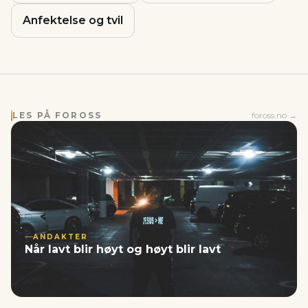
Anfektelse og tvil
LES PÅ FOROSS
foross.no →
ANDAKTER
Når lavt blir høyt og høyt blir lavt