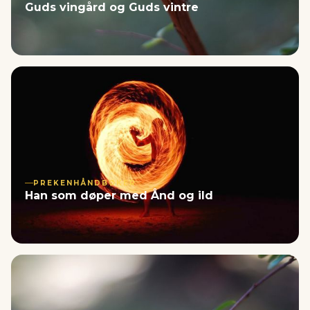
Guds vingård og Guds vintre
PREKENHÅNDBØKER
Han som døper med Ånd og ild