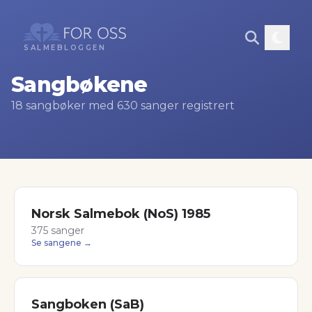
SALMEBLOGGEN
Sangbøkene
18
sangbøker med
630
sanger
registrert
Norsk Salmebok (NoS) 1985
375
sanger
Se sangene →
Sangboken (SaB)