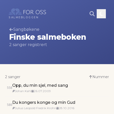
SALMEBLOGGEN
Sangbøkene
Finske salmeboken
2
sanger
registrert
2
sanger
Nummer
Opp, du min sjel, med sang
558
Johan Kahl
26.07.2009
Du kongers konge og min Gud
580
Julius Leopold Fredrik Krohn
28.10.2016