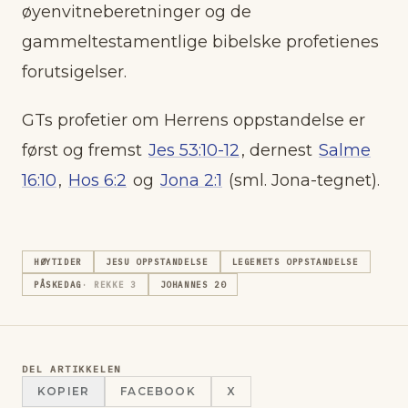
øyenvitneberetninger og de
gammeltestamentlige bibelske profetienes
forutsigelser.
GTs profetier om Herrens oppstandelse er
først og fremst
Jes 53:10-12
, dernest
Salme
16:10
,
Hos 6:2
og
Jona 2:1
(sml. Jona-tegnet).
HØYTIDER
JESU OPPSTANDELSE
LEGEMETS OPPSTANDELSE
PÅSKEDAG
· REKKE
3
JOHANNES 20
DEL ARTIKKELEN
KOPIER
FACEBOOK
X