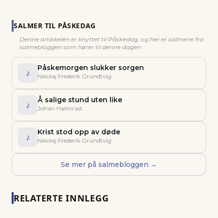
SALMER TIL
PÅSKEDAG
Denne artikkelen er knyttet til
Påskedag
, og her er salmene fra
salmebloggen som hører til denne dagen.
Påskemorgen slukker sorgen
♪
Nikolaj Frederik Grundtvig
Å salige stund uten like
♪
Johan Halmrast
Krist stod opp av døde
♪
Nikolaj Frederik Grundtvig
Se mer på salmebloggen →
RELATERTE INNLEGG