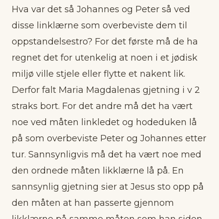
Hva var det så Johannes og Peter så ved
disse linklærne som overbeviste dem til
oppstandelsestro? For det første må de ha
regnet det for utenkelig at noen i et jødisk
miljø ville stjele eller flytte et nakent lik.
Derfor falt Maria Magdalenas gjetning i v 2
straks bort. For det andre må det ha vært
noe ved måten linkledet og hodeduken lå
på som overbeviste Peter og Johannes etter
tur. Sannsynligvis må det ha vært noe med
den ordnede måten likklærne lå på. En
sannsynlig gjetning sier at Jesus sto opp på
den måten at han passerte gjennom
likklærne på samme måten som han siden