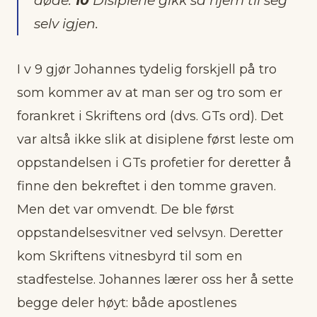
døde.
10
Disiplene gikk så hjem til seg
selv igjen.
I v 9 gjør Johannes tydelig forskjell på tro
som kommer av at man ser og tro som er
forankret i Skriftens ord (dvs. GTs ord). Det
var altså ikke slik at disiplene først leste om
oppstandelsen i GTs profetier for deretter å
finne den bekreftet i den tomme graven.
Men det var omvendt. De ble først
oppstandelsesvitner ved selvsyn. Deretter
kom Skriftens vitnesbyrd til som en
stadfestelse. Johannes lærer oss her å sette
begge deler høyt: både apostlenes