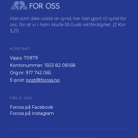
Han som ikke visste av synd, har han gjort til synd for
oss, for at vi i ham skulle få Guds rettferdighet. (2 Kor
5,21)
KONTAKT
Vipps:
70979
Kontonummer:
1503 82 08168
Org.nr:
917 742 065
E-post:
post@foross.no
FØLG OSS
Foross på Facebook
Foross på Instagram