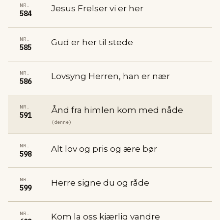
NR.
Jesus Frelser vi er her
584
NR.
Gud er her til stede
585
NR.
Lovsyng Herren, han er nær
586
NR.
Ånd fra himlen kom med nåde
591
(denne)
NR.
Alt lov og pris og ære bør
598
NR.
Herre signe du og råde
599
NR.
Kom la oss kjærlig vandre