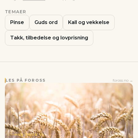
TEMAER
Pinse
Guds ord
Kall og vekkelse
Takk, tilbedelse og lovprisning
LES PÅ FOROSS
foross.no →
HVA TROR VI