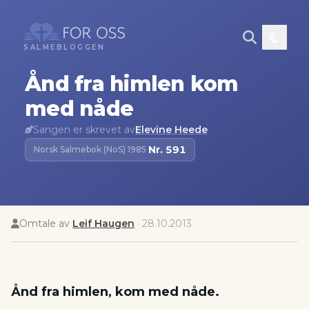
SALMEBLOGGEN
Ånd fra himlen kom
med nåde
Sangen er skrevet av
Elevine Heede
Nr.
591
Norsk Salmebok (NoS) 1985
·
Omtale av
Leif Haugen
·
28.10.2013
Ånd fra himlen, kom med nåde.