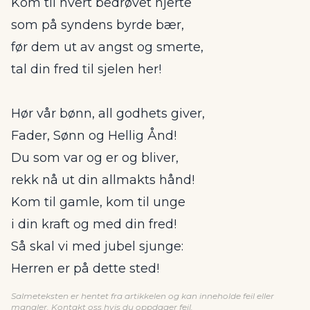
Kom til hvert bedrøvet hjerte
som på syndens byrde bær,
før dem ut av angst og smerte,
tal din fred til sjelen her!
Hør vår bønn, all godhets giver,
Fader, Sønn og Hellig Ånd!
Du som var og er og bliver,
rekk nå ut din allmakts hånd!
Kom til gamle, kom til unge
i din kraft og med din fred!
Så skal vi med jubel sjunge:
Herren er på dette sted!
Salmeteksten er hentet fra artikkelen og kan inneholde feil eller
mangler.
Kontakt oss
hvis du oppdager feil.