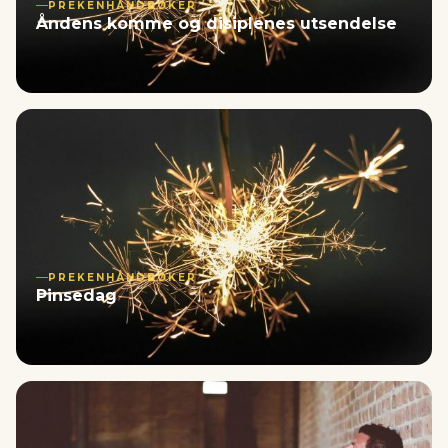
PREKENHÅNDBØKER
Åndens komme og disiplenes utsendelse
PREKENHÅNDBØKER
Pinsedag