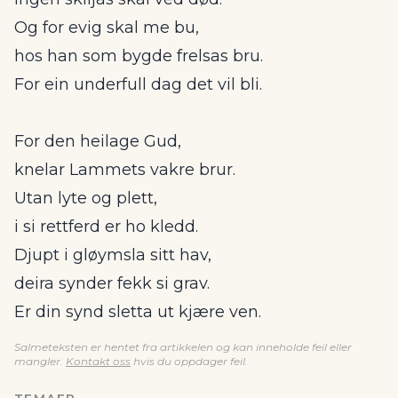
Og for evig skal me bu,
hos han som bygde frelsas bru.
For ein underfull dag det vil bli.
For den heilage Gud,
knelar Lammets vakre brur.
Utan lyte og plett,
i si rettferd er ho kledd.
Djupt i gløymsla sitt hav,
deira synder fekk si grav.
Er din synd sletta ut kjære ven.
Salmeteksten er hentet fra artikkelen og kan inneholde feil eller
mangler.
Kontakt oss
hvis du oppdager feil.