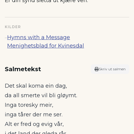
Er din synd sletta ut kjære ven.
KILDER
Hymns with a Message
–
Menighetsblad for Kvinesdal
Salmetekst
Skriv ut salmen
Det skal koma ein dag,
da all smerte vil bli gløymt.
Inga toresky meir,
inga tårer der me ser.
Alt er fred og evig vår,
i det land der gleda rår.