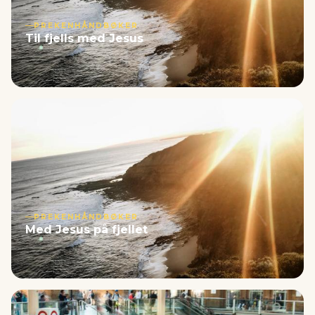
PREKENHÅNDBØKER
Til fjells med Jesus
PREKENHÅNDBØKER
Med Jesus på fjellet