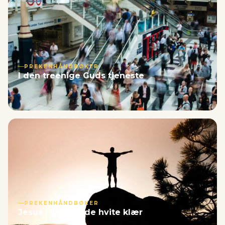
PREKENHÅNDBØKER
I den treenige Guds tjeneste
PREKENHÅNDBØKER
Jesus i skinnende hvite klær