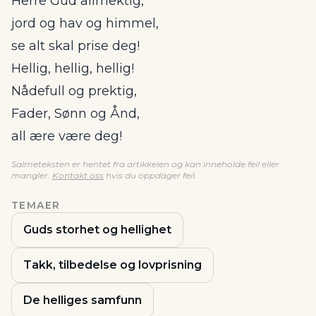
Herre Gud allmektig,
jord og hav og himmel,
se alt skal prise deg!
Hellig, hellig, hellig!
Nådefull og prektig,
Fader, Sønn og Ånd,
all ære være deg!
Salmeteksten er hentet fra artikkelen og kan inneholde feil eller
mangler.
Kontakt oss
hvis du oppdager feil.
TEMAER
Guds storhet og hellighet
Takk, tilbedelse og lovprisning
De helliges samfunn