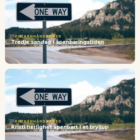
PREKENHÅNDBØKER
Tredje søndag i åpenbaringstiden
PREKENHÅNDBØKER
Kristi herlighet åpenbart i et bryllup