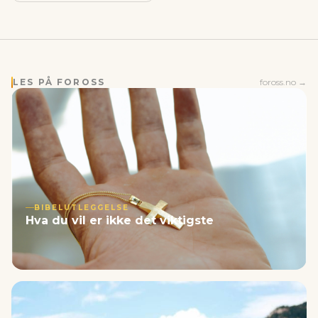
LES PÅ FOROSS
foross.no →
BIBELUTLEGGELSE
Hva du vil er ikke det viktigste