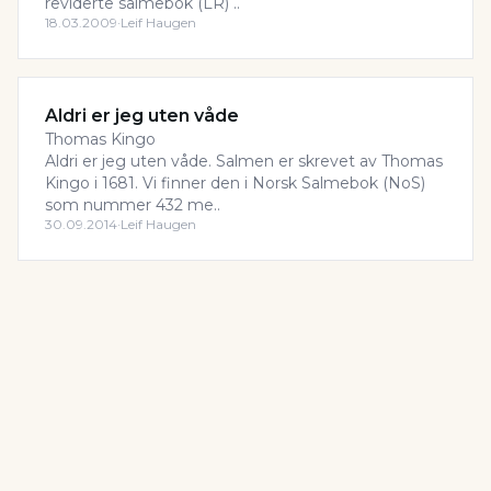
reviderte salmebok (LR) ..
18.03.2009
·
Leif Haugen
Aldri er jeg uten våde
Thomas Kingo
Aldri er jeg uten våde. Salmen er skrevet av Thomas
Kingo i 1681. Vi finner den i Norsk Salmebok (NoS)
som nummer 432 me..
30.09.2014
·
Leif Haugen