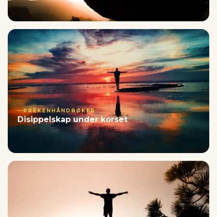
PREKENHÅNDBØKER
Disippelskap under korset