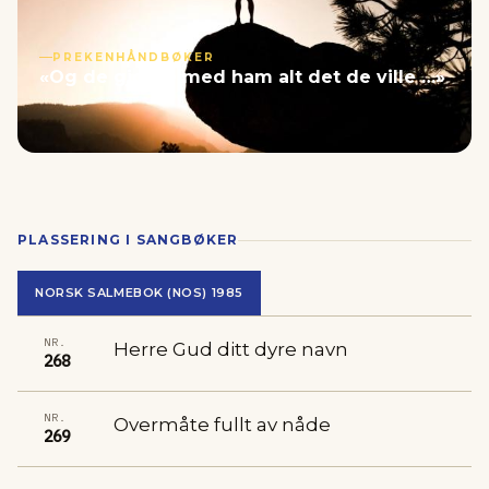
PREKENHÅNDBØKER
«Og de gjorde med ham alt det de ville …»
PLASSERING I SANGBØKER
NORSK SALMEBOK (NOS) 1985
NR.
Herre Gud ditt dyre navn
268
NR.
Overmåte fullt av nåde
269