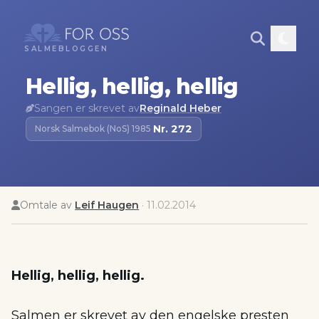
SALMEBLOGGEN
Hellig, hellig, hellig
Sangen er skrevet av
Reginald Heber
Nr.
272
Norsk Salmebok (NoS) 1985
·
Omtale av
Leif Haugen
·
11.02.2014
Hellig, hellig, hellig.
Salmen er skrevet av den engelske presten