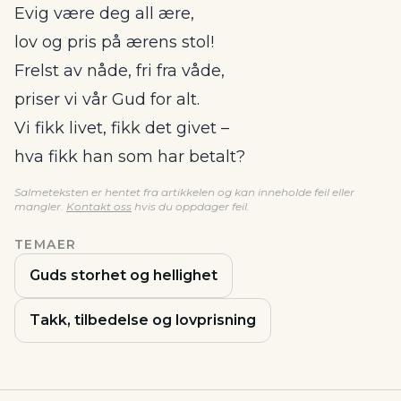
Evig være deg all ære,
lov og pris på ærens stol!
Frelst av nåde, fri fra våde,
priser vi vår Gud for alt.
Vi fikk livet, fikk det givet –
hva fikk han som har betalt?
Salmeteksten er hentet fra artikkelen og kan inneholde feil eller
mangler.
Kontakt oss
hvis du oppdager feil.
TEMAER
Guds storhet og hellighet
Takk, tilbedelse og lovprisning