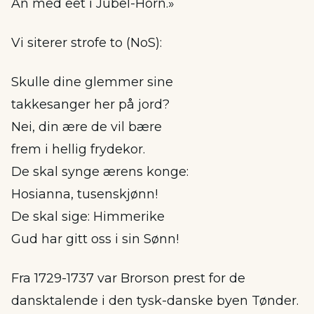
An med eet i Jubel-Horn.»
Vi siterer strofe to (NoS):
Skulle dine glemmer sine
takkesanger her på jord?
Nei, din ære de vil bære
frem i hellig frydekor.
De skal synge ærens konge:
Hosianna, tusenskjønn!
De skal sige: Himmerike
Gud har gitt oss i sin Sønn!
Fra 1729-1737 var Brorson prest for de
dansktalende i den tysk-danske byen Tønder.