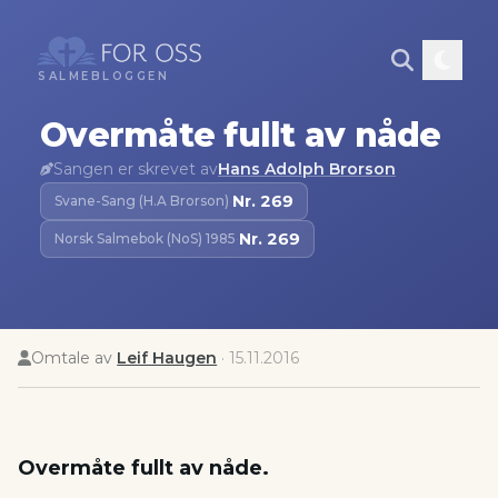
SALMEBLOGGEN
Overmåte fullt av nåde
Sangen er skrevet av
Hans Adolph Brorson
Nr.
269
Svane-Sang (H.A Brorson)
·
Nr.
269
Norsk Salmebok (NoS) 1985
·
Omtale av
Leif Haugen
·
15.11.2016
Overmåte fullt av nåde.