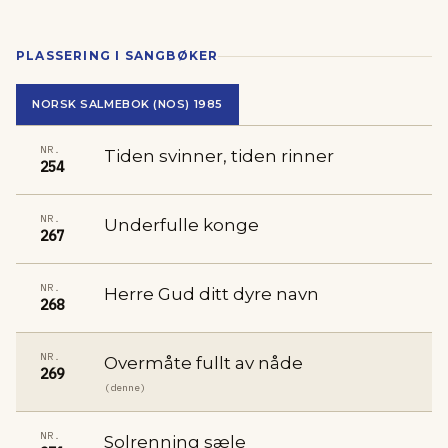
PLASSERING I SANGBØKER
NORSK SALMEBOK (NOS) 1985
NR.
Tiden svinner, tiden rinner
254
NR.
Underfulle konge
267
NR.
Herre Gud ditt dyre navn
268
NR.
Overmåte fullt av nåde
269
(denne)
NR.
Solrenning sæle