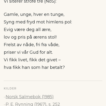
Vi siterer strofe tre (NoS):
Gamle, unge, hver en tunge,
Syng med fryd mot himlens pol:
Evig være deg all ære,
lov og pris på ærens stol!
Frelst av nåde, fri fra våde,
priser vi vår Gud for alt.
Vi fikk livet, fikk det givet –
hva fikk han som har betalt?
KILDER
Norsk Salmebok (1985)
–
P. E. Rynning (1967), s. 252
–