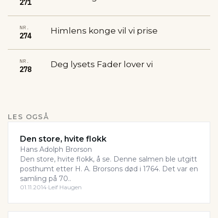
271
NR.
Himlens konge vil vi prise
274
NR.
Deg lysets Fader lover vi
278
LES OGSÅ
Den store, hvite flokk
Hans Adolph Brorson
Den store, hvite flokk, å se. Denne salmen ble utgitt
posthumt etter H. A. Brorsons død i 1764. Det var en
samling på 70..
01.11.2014
·
Leif Haugen