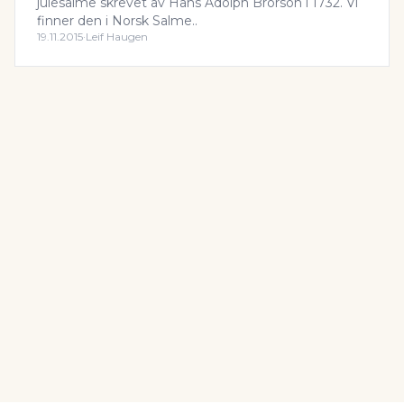
julesalme skrevet av Hans Adolph Brorson i 1732. Vi
finner den i Norsk Salme..
19.11.2015
·
Leif Haugen