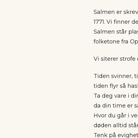
Salmen er skrev
1771. Vi finner d
Salmen står plas
folketone fra Op
Vi siterer strofe
Tiden svinner, t
tiden flyr så has
Ta deg vare i din
da din time er s
Hvor du går i ve
døden alltid står
Tenk på evighet 