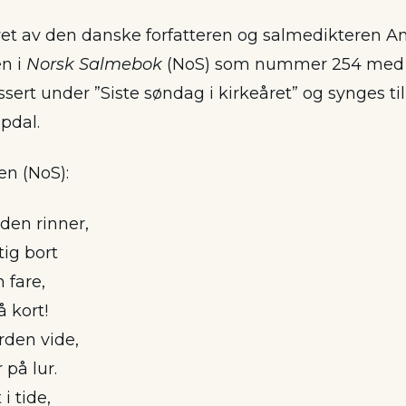
et av den danske forfatteren og salmedikteren A
en i
Norsk Salmebok
(NoS) som nummer 254 med to
sert under ”Siste søndag i kirkeåret” og synges ti
pdal.
 en (NoS):
iden rinner,
tig bort
 fare,
å kort!
rden vide,
 på lur.
i tide,