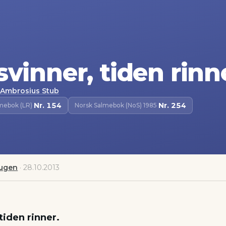
svinner, tiden rinn
Ambrosius Stub
Nr.
154
Nr.
254
lmebok (LR)
·
Norsk Salmebok (NoS) 1985
·
augen
·
28.10.2013
tiden rinner.