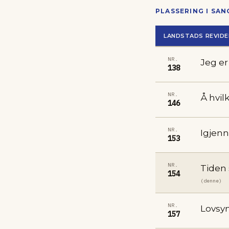
PLASSERING I SA
LANDSTADS REVIDE
NR.
Jeg er
138
NR.
Å hvil
146
NR.
Igjen
153
NR.
Tiden 
154
(denne)
NR.
Lovsyn
157