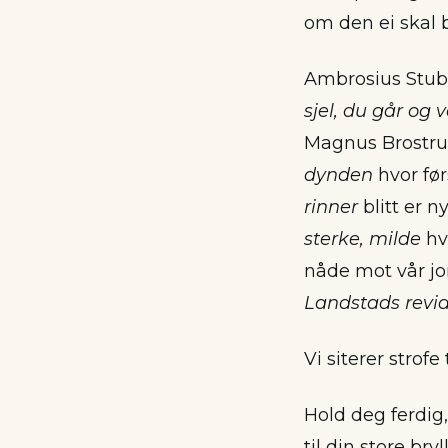
om den ei skal b
Ambrosius Stub 
sjel, du går og 
Magnus Brostru
dynden
hvor før
rinner
blitt er 
sterke, milde
hvo
nåde mot vår jor
Landstads revi
Vi siterer strofe 
Hold deg ferdig,
til din store bryl