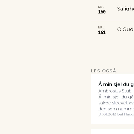
NR.
Saligh
160
NR.
O Gud
161
LES OGSÅ
Å min sjel du 
Ambrosius Stub
Å, min sjel, du g
salme skrevet av
den som nummer 
01.01.2018
·
Leif Hau