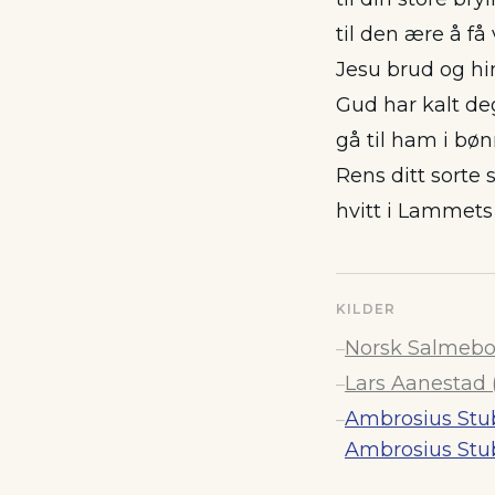
til den ære å få
Jesu brud og h
Gud har kalt deg
gå til ham i bøn
Rens ditt sorte
hvitt i Lammets
KILDER
Norsk Salmebok
–
Lars Aanestad (
–
Ambrosius Stu
–
Ambrosius Stu