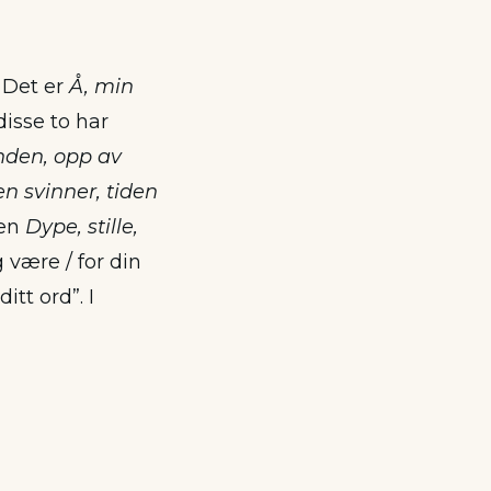
. Det er
Å, min
disse to har
nden, opp av
en svinner, tiden
men
Dype, stille,
 være / for din
itt ord”. I