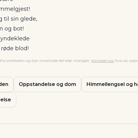
immelgjest!
 til sin glede,
n og bot!
 syndeklede
 røde blod!
ra artikkelen og kan inneholde feil eller mangler.
Kontakt oss
hvis du oppd
den
Oppstandelse og dom
Himmellengsel og h
else