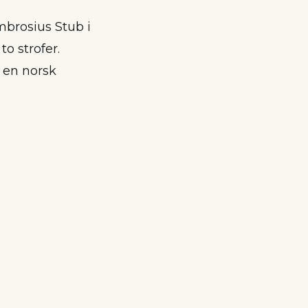
mbrosius Stub i
 strofer.
l en norsk