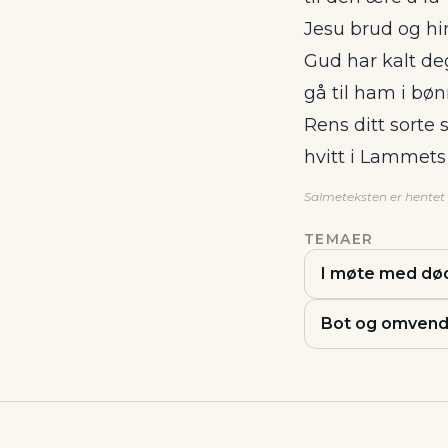
Jesu brud og h
Gud har kalt deg
gå til ham i bøn
Rens ditt sorte
hvitt i Lammets
Salmeteksten er hentet f
TEMAER
I møte med dø
Bot og omvend