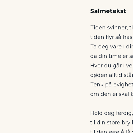
Salmetekst
Tiden svinner, t
tiden flyr så has
Ta deg vare i din
da din time er s
Hvor du går i ve
døden alltid står
Tenk på evighet 
om den ei skal b
Hold deg ferdig,
til din store bryl
til den ære å få