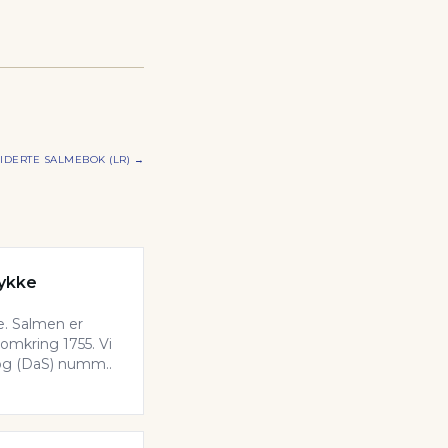
IDERTE SALMEBOK (LR)
→
lykke
e. Salmen er
omkring 1755. Vi
og (DaS) numm..