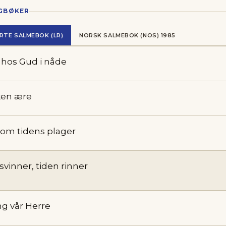
NGBØKER
RTE SALMEBOK (LR)
NORSK SALMEBOK (NOS) 1985
 hos Gud i nåde
ken ære
nom tidens plager
svinner, tiden rinner
g vår Herre