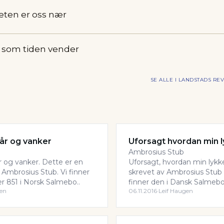
eten er oss nær
 som tiden vender
SE ALLE I
LANDSTADS REV
går og vanker
Uforsagt hvordan min 
Ambrosius Stub
år og vanker. Dette er en
Uforsagt, hvordan min lykk
 Ambrosius Stub. Vi finner
skrevet av Ambrosius Stub 
851 i Norsk Salmebo..
finner den i Dansk Salmeb
gen
06.11.2016
·
Leif Haugen