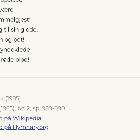
 være
immelgjest!
 til sin glede,
n og bot!
 syndeklede
 røde blod!
 (1985)
1965), bd 2, sp. 989-990
b på Wikipedia
b på Hymnary.org