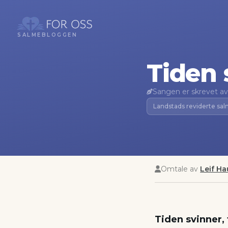
SALMEBLOGGEN
Tiden 
Sangen er skrevet av
Landstads reviderte sa
Omtale av
Leif H
Tiden svinner, 