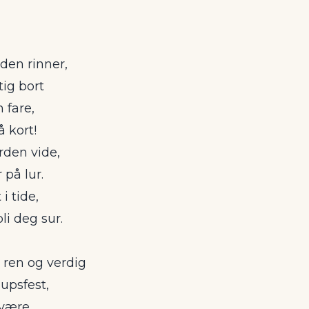
iden rinner,
tig bort
 fare,
å kort!
rden vide,
 på lur.
i tide,
li deg sur.
 ren og verdig
lupsfest,
 være