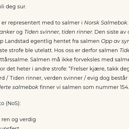
li deg sur.
er representert med to salmer i
Norsk Salmebok
vanker
og
Tiden svinner, tiden rinner
. Den siste av 
p Landstad egentlig hentet fra salmen
Opp av sy
ste strofe ble utelatt. Hos oss er derfor salmen
Tid
nyttårssalme. Salmen må ikke forveksles med sal
r det heter i andre strofe: ”Frelser kjære, takk deg
d / Tiden rinner, verden svinner / evig dog består d
derte salmebok
finner vi salmen som nummer 154.
to (NoS):
 ren og verdig
lupsfest,