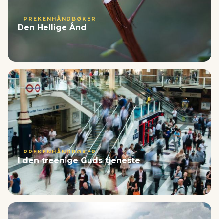
PREKENHÅNDBØKER
Den Hellige Ånd
PREKENHÅNDBØKER
I den treenige Guds tjeneste