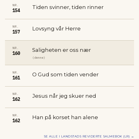
NR.
Tiden svinner, tiden rinner
154
NR.
Lovsyng vår Herre
157
NR.
Saligheten er oss nær
160
(denne)
NR.
O Gud som tiden vender
161
NR.
Jesus når jeg skuer ned
162
NR.
Han på korset han alene
162
SE ALLE I
LANDSTADS REVIDERTE SALMEBOK (LR)
→