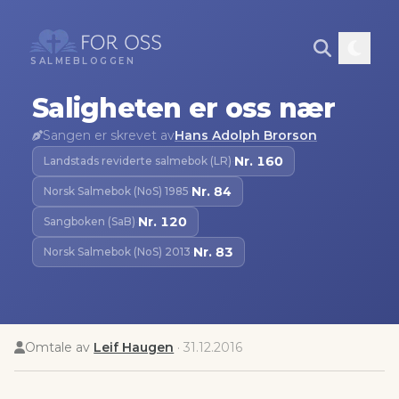
SALMEBLOGGEN
Saligheten er oss nær
Sangen er skrevet av
Hans Adolph Brorson
Nr.
160
Landstads reviderte salmebok (LR)
·
Nr.
84
Norsk Salmebok (NoS) 1985
·
Nr.
120
Sangboken (SaB)
·
Nr.
83
Norsk Salmebok (NoS) 2013
·
Omtale av
Leif Haugen
·
31.12.2016