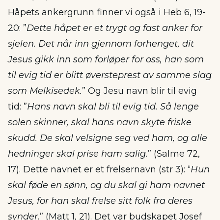
Håpets ankergrunn finner vi også i Heb 6, 19-
20: ”
Dette håpet er et trygt og fast anker for
sjelen. Det når inn gjennom forhenget, dit
Jesus gikk inn som forløper for oss, han som
til evig tid er blitt øversteprest av samme slag
som Melkisedek.
” Og Jesu navn blir til evig
tid: ”
Hans navn skal bli til evig tid. Så lenge
solen skinner, skal hans navn skyte friske
skudd. De skal velsigne seg ved ham, og alle
hedninger skal prise ham salig.
” (Salme 72,
17). Dette navnet er et frelsernavn (str 3): “
Hun
skal føde en sønn, og du skal gi ham navnet
Jesus, for han skal frelse sitt folk fra deres
synder.
” (Matt 1, 21). Det var budskapet Josef