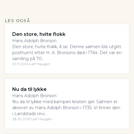
LES OGSÅ
Den store, hvite flokk
Hans Adolph Brorson
Den store, hvite flokk, å se. Denne salmen ble utgitt
posthumt etter H. A. Brorsons død i 1764. Det var en
samling på 70..
01.11.2014
·
Leif Haugen
Nu da til lykke
Hans Adolph Brorson
Nu da til lykke med kampen kristen sjel. Salmen er
skrevet av Hans Adolph Brorson i 1735. Vi finner den
i Landstads revi..
28.10.2013
·
Leif Haugen