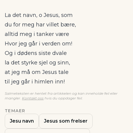
La det navn, o Jesus, som
du for meg har villet bære,
alltid meg i tanker være
Hvor jeg går i verden om!
Og i dødens siste dvale
la det styrke sjel og sinn,
at jeg må om Jesus tale
til jeg går i himlen inn!
Salmeteksten er hentet fra artikkelen og kan inneholde feil eller
mangler.
Kontakt oss
hvis du oppdager feil.
TEMAER
Jesu navn
Jesus som frelser