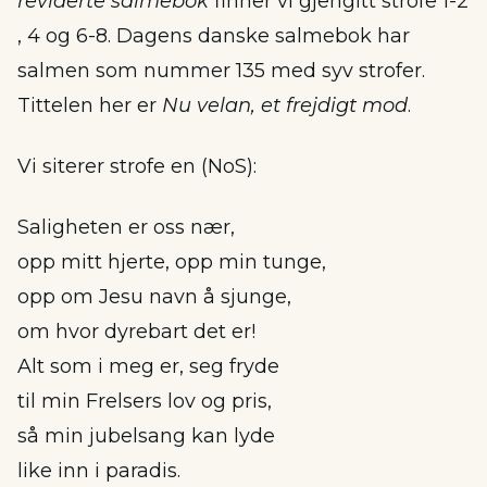
reviderte salmebok
finner vi gjengitt strofe 1-2
, 4 og 6-8. Dagens danske salmebok har
salmen som nummer 135 med syv strofer.
Tittelen her er
Nu velan, et frejdigt mod
.
Vi siterer strofe en (NoS):
Saligheten er oss nær,
opp mitt hjerte, opp min tunge,
opp om Jesu navn å sjunge,
om hvor dyrebart det er!
Alt som i meg er, seg fryde
til min Frelsers lov og pris,
så min jubelsang kan lyde
like inn i paradis.