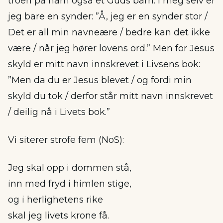
troen på ham også et Guds barn. I meg selv er
jeg bare en synder: ”Å, jeg er en synder stor /
Det er all min navneære / bedre kan det ikke
være / når jeg hører lovens ord.” Men for Jesus
skyld er mitt navn innskrevet i Livsens bok:
”Men da du er Jesus blevet / og fordi min
skyld du tok / derfor står mitt navn innskrevet
/ deilig nå i Livets bok.”
Vi siterer strofe fem (NoS):
Jeg skal opp i dommen stå,
inn med fryd i himlen stige,
og i herlighetens rike
skal jeg livets krone få.