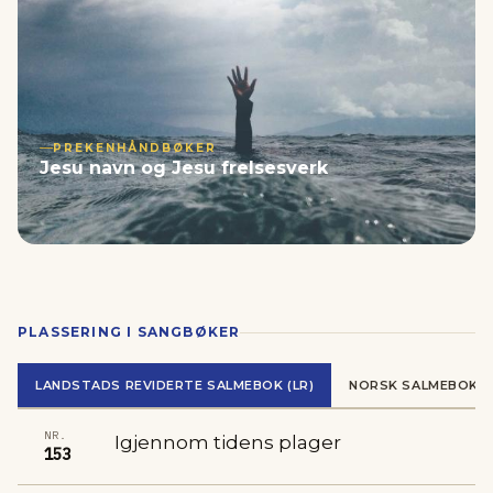
PREKENHÅNDBØKER
Jesu navn og Jesu frelsesverk
PLASSERING I SANGBØKER
LANDSTADS REVIDERTE SALMEBOK (LR)
NORSK SALMEBOK (N
NR.
Igjennom tidens plager
153