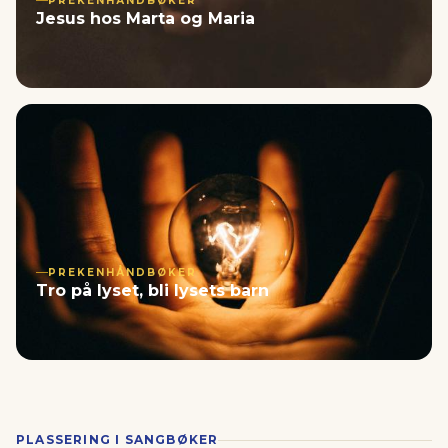
PREKENHÅNDBØKER
Jesus hos Marta og Maria
PREKENHÅNDBØKER
Tro på lyset, bli lysets barn
PLASSERING I SANGBØKER