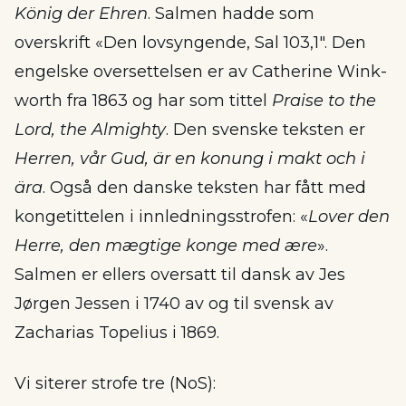
König der Ehren
. Salmen hadde som
overskrift «Den lovsyngende, Sal 103,1″. Den
engelske oversettelsen er av Cath­er­ine Wink­
worth fra 1863 og har som tittel
Praise to the
Lord, the Almighty
. Den svenske teksten er
Herren, vår Gud, är en konung i makt och i
ära
. Også den danske teksten har fått med
kongetittelen i innledningsstrofen: «
Lover den
Herre, den mægtige konge med ære
».
Salmen er ellers oversatt til dansk av Jes
Jørgen Jessen i 1740 av og til svensk av
Zacharias Topelius i 1869.
Vi siterer strofe tre (NoS):