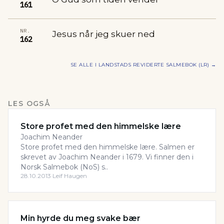
161
NR.
Jesus når jeg skuer ned
162
SE ALLE I
LANDSTADS REVIDERTE SALMEBOK (LR)
→
LES OGSÅ
Store profet med den himmelske lære
Joachim Neander
Store profet med den himmelske lære. Salmen er
skrevet av Joachim Neander i 1679. Vi finner den i
Norsk Salmebok (NoS) s..
28.10.2013
·
Leif Haugen
Min hyrde du meg svake bær