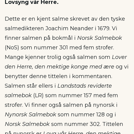
Lovsyng vår Herre.
Dette er en kjent salme skrevet av den tyske
salmedikteren Joachim Neander i 1679. Vi
finner salmen på bokmål i
Norsk Salmebok
(NoS) som nummer 301 med fem strofer.
Mange kjenner trolig også salmen som
Lover
den Herre, den mektige konge med ære
og vi
benytter denne tittelen i kommentaren.
Salmen står ellers i
Landstads reviderte
salmebok
(LR) som nummer 157 med fem
strofer. Vi finner også salmen på nynorsk i
Nynorsk Salmebok
som nummer 128 og i
Norsk Salmebok
som nummer 302. Tittelen
på nynorsk er
Lova vår Herre, den mektige