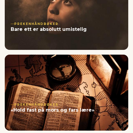
PREKENHÅNDBØKER
Bare ett er absolutt umistelig
PREKENHÅNDBØKER
«Hold fast på mors og fars lære»