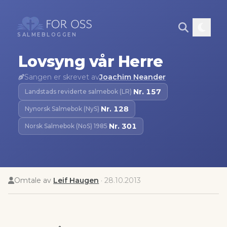
SALMEBLOGGEN
Lovsyng vår Herre
Sangen er skrevet av
Joachim Neander
Nr.
157
Landstads reviderte salmebok (LR)
·
Nr.
128
Nynorsk Salmebok (NyS)
·
Nr.
301
Norsk Salmebok (NoS) 1985
·
Omtale av
Leif Haugen
·
28.10.2013