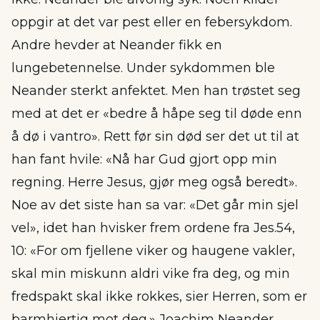
oppgir at det var pest eller en febersykdom.
Andre hevder at Neander fikk en
lungebetennelse. Under sykdommen ble
Neander sterkt anfektet. Men han trøstet seg
med at det er «bedre å håpe seg til døde enn
å dø i vantro». Rett før sin død ser det ut til at
han fant hvile: «Nå har Gud gjort opp min
regning. Herre Jesus, gjør meg også beredt».
Noe av det siste han sa var: «Det går min sjel
vel», idet han hvisker frem ordene fra Jes.54,
10: «For om fjellene viker og haugene vakler,
skal min miskunn aldri vike fra deg, og min
fredspakt skal ikke rokkes, sier Herren, som er
barmhjertig mot deg.» Joachim Neander