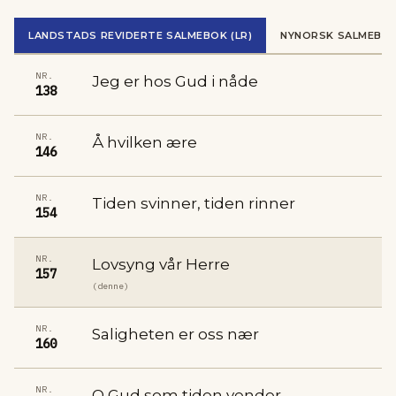
LANDSTADS REVIDERTE SALMEBOK (LR)
NYNORSK SALMEBOK
NR.
Jeg er hos Gud i nåde
138
NR.
Å hvilken ære
146
NR.
Tiden svinner, tiden rinner
154
NR.
Lovsyng vår Herre
157
(denne)
NR.
Saligheten er oss nær
160
NR.
O Gud som tiden vender