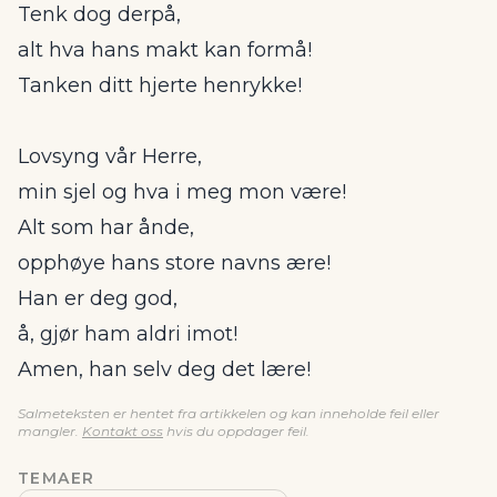
Tenk dog derpå,
alt hva hans makt kan formå!
Tanken ditt hjerte henrykke!
Lovsyng vår Herre,
min sjel og hva i meg mon være!
Alt som har ånde,
opphøye hans store navns ære!
Han er deg god,
å, gjør ham aldri imot!
Amen, han selv deg det lære!
Salmeteksten er hentet fra artikkelen og kan inneholde feil eller
mangler.
Kontakt oss
hvis du oppdager feil.
TEMAER