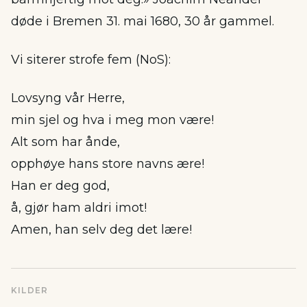
døde i Bremen 31. mai 1680, 30 år gammel.
Vi siterer strofe fem (NoS):
Lovsyng vår Herre,
min sjel og hva i meg mon være!
Alt som har ånde,
opphøye hans store navns ære!
Han er deg god,
å, gjør ham aldri imot!
Amen, han selv deg det lære!
KILDER