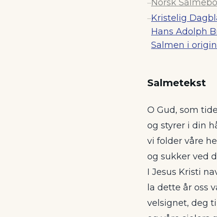
Norsk Salmebok
–
Kristelig Dagb
–
Hans Adolph B
Salmen i origin
Salmetekst
O Gud, som tid
og styrer i din 
vi folder våre h
og sukker ved d
I Jesus Kristi n
la dette år oss 
velsignet, deg t