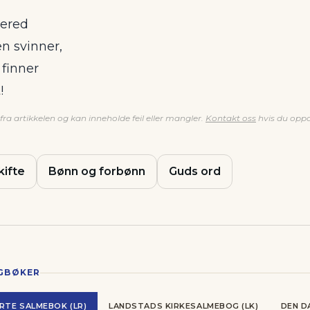
bered
en svinner,
 finner
!
ra artikkelen og kan inneholde feil eller mangler.
Kontakt oss
hvis du oppd
kifte
Bønn og forbønn
Guds ord
NGBØKER
RTE SALMEBOK (LR)
LANDSTADS KIRKESALMEBOG (LK)
DEN D