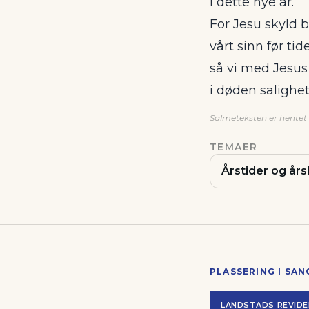
i dette nye år.
For Jesu skyld 
vårt sinn før tid
så vi med Jesus
i døden salighet
Salmeteksten er hentet f
TEMAER
Årstider og års
PLASSERING I SA
LANDSTADS REVIDE