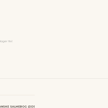
ager feil.
ANSKE SALMEBOG (DDS)
NORSK SALMEBOK (NOS) 1985