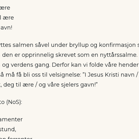
være
il ære
gavn!
ttes salmen såvel under bryllup og konfirmasjon
 den er opprinnelig skrevet som en nyttårssalme.
 og verdens gang. Derfor kan vi folde våre hender 
 må få bli oss til velsignelse: ”I Jesus Kristi navn /
, deg til ære / og våre sjelers gavn!”
to (NoS):
ramenter
 stund,