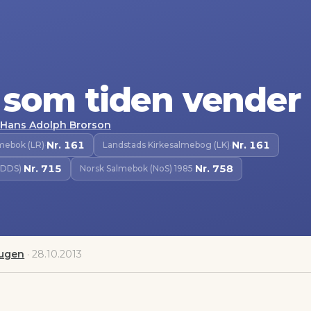
 som tiden vender
Hans Adolph Brorson
Nr.
161
Nr.
161
lmebok (LR)
·
Landstads Kirkesalmebog (LK)
·
Nr.
715
Nr.
758
(DDS)
·
Norsk Salmebok (NoS) 1985
·
augen
·
28.10.2013