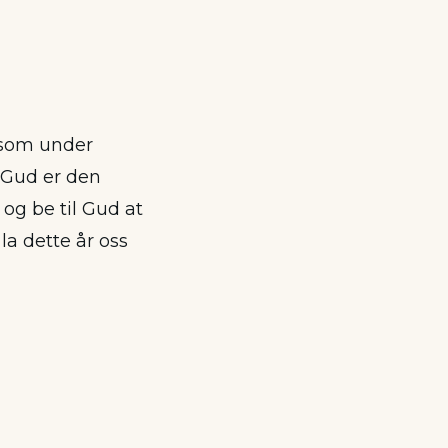
 som under
 Gud er den
og be til Gud at
 la dette år oss