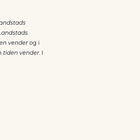
andstads
Landstads
den vender
og i
 tiden vender
. I