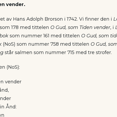
en vender.
et av Hans Adolph Brorson i 1742. Vi finner den i
L
som 178 med tittelen
O Gud, som Tiden vender
, i
ebok
som nummer 161 med tittelen
O Gud, som ti
k
(NoS) som nummer 758 med tittelen
O Gud, som
og
står salmen som nummer 715 med tre strofer.
 en (NoS):
en vender
hånd,
ender
in Ånd:
avn