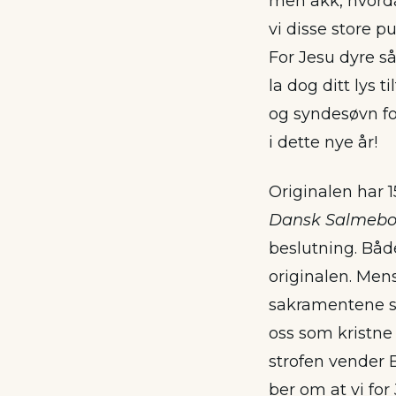
men akk, hvorda
vi disse store p
For Jesu dyre så
la dog ditt lys ti
og syndesøvn fo
i dette nye år!
Originalen har 1
Dansk Salmeb
beslutning. Både
originalen. Mens
sakramentene som
oss som kristne
strofen vender B
ber om at vi for