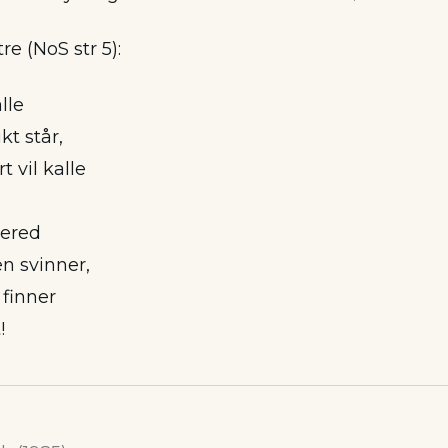
tre (NoS str 5):
alle
kt står,
 vil kalle
bered
en svinner,
 finner
!