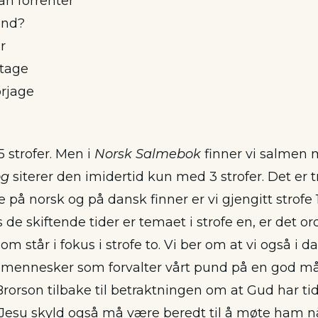
n forrenter
und?
r
ltage
rjage
5 strofer. Men i
Norsk Salmebok
finner vi salmen 
og
siterer den imidertid kun med 3 strofer. Det er t
 på norsk og på dansk finner er vi gjengitt strofe 1
 de skiftende tider er temaet i strofe en, er det or
 står i fokus i strofe to. Vi ber om at vi også i dag
 mennesker som forvalter vårt pund på en god måt
rorson tilbake til betraktningen om at Gud har tid
 Jesu skyld også må være beredt til å møte ham nå