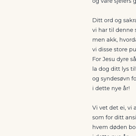
og våre sjelers 
Ditt ord og sak
vi har til denne
men akk, hvorda
vi disse store p
For Jesu dyre så
la dog ditt lys ti
og syndesøvn fo
i dette nye år!
Vi vet det ei, vi 
som for ditt ansi
hvem døden bort