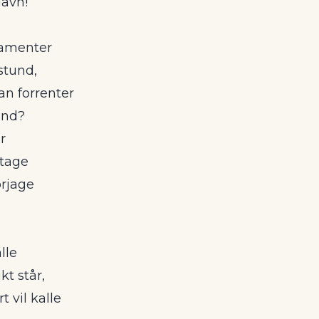
gavn!
ramenter
 stund,
n forrenter
und?
r
ltage
rjage
alle
kt står,
 vil kalle