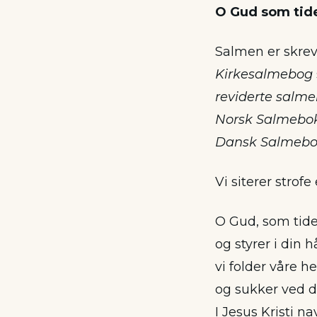
O Gud som tid
Salmen er skrev
Kirkesalmebog
reviderte salm
Norsk Salmebo
Dansk Salmeb
Vi siterer strofe
O Gud, som tid
og styrer i din 
vi folder våre h
og sukker ved d
I Jesus Kristi n