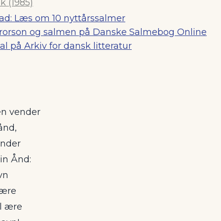
 (1985)
lad: Læs om 10 nyttårssalmer
rorson og salmen på Danske Salmebog Online
al på Arkiv for dansk litteratur
en vender
hånd,
ender
in Ånd:
avn
være
il ære