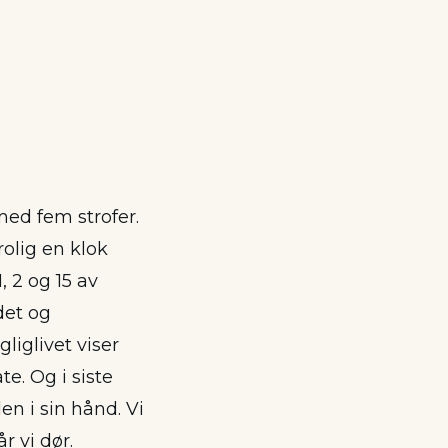
med fem strofer.
rolig en klok
, 2 og 15 av
det og
liglivet viser
e. Og i siste
en i sin hånd. Vi
r vi dør.