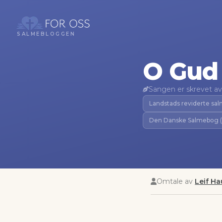
SALMEBLOGGEN
O Gud
Sangen er skrevet av
Landstads reviderte sa
Den Danske Salmebog 
Omtale av
Leif H