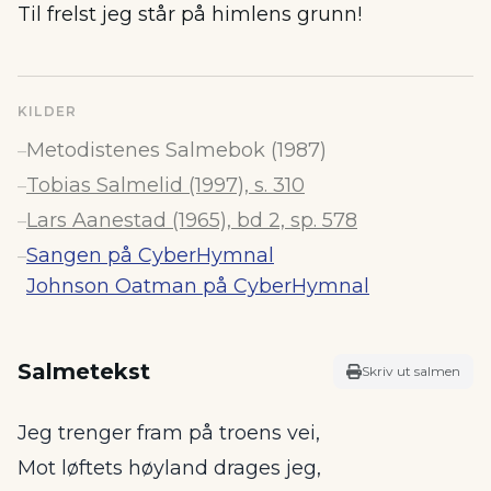
Til frelst jeg står på himlens grunn!
KILDER
Metodistenes Salmebok (1987)
–
Tobias Salmelid (1997), s. 310
–
Lars Aanestad (1965), bd 2, sp. 578
–
Sangen på CyberHymnal
–
Johnson Oatman på CyberHymnal
Salmetekst
Skriv ut salmen
Jeg trenger fram på troens vei,
Mot løftets høyland drages jeg,