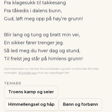
Fra klagesukk til takkesang
Fra tåkedis i dalens bunn,
Gud, løft meg opp på høy’re grunn!
Blir lang og tung og bratt min vei,
En sikker fører trenger jeg.
Så led meg du hver dag og stund,
Til frelst jeg står på himlens grunn!
Salmeteksten er hentet fra artikkelen og kan inneholde feil eller
mangler.
Kontakt oss
hvis du oppdager feil.
TEMAER
Troens kamp og seier
Himmellengsel og håp
Bønn og forbønn