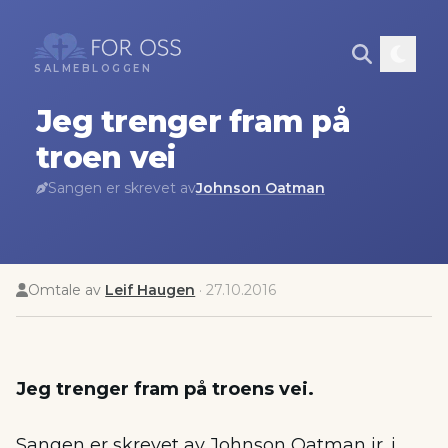
SALMEBLOGGEN
Jeg trenger fram på
troen vei
Sangen er skrevet av
Johnson Oatman
Omtale av
Leif Haugen
·
27.10.2016
Jeg trenger fram på troens vei.
Sangen er skrevet av Johnson Oatman jr. i