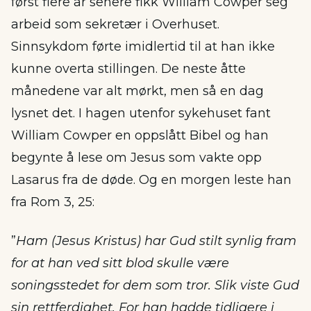
først flere år senere fikk William Cowper seg
arbeid som sekretær i Overhuset.
Sinnsykdom førte imidlertid til at han ikke
kunne overta stillingen. De neste åtte
månedene var alt mørkt, men så en dag
lysnet det. I hagen utenfor sykehuset fant
William Cowper en oppslått Bibel og han
begynte å lese om Jesus som vakte opp
Lasarus fra de døde. Og en morgen leste han
fra Rom 3, 25:
”
Ham (Jesus Kristus) har Gud stilt synlig fram
for at han ved sitt blod skulle være
soningsstedet for dem som tror. Slik viste Gud
sin rettferdighet. For han hadde tidligere i