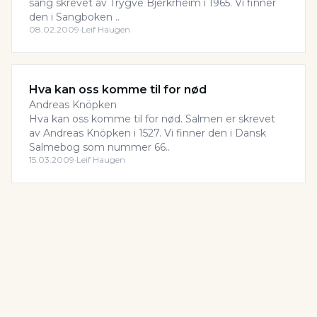
sang skrevet av Trygve Bjerkrheim i 1965. Vi finner
den i Sangboken ..
08.02.2009
·
Leif Haugen
Hva kan oss komme til for nød
Andreas Knöpken
Hva kan oss komme til for nød. Salmen er skrevet
av Andreas Knöpken i 1527. Vi finner den i Dansk
Salmebog som nummer 66..
15.03.2009
·
Leif Haugen