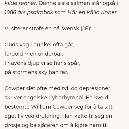
kilde renner.
Denne siste salmen står også i
1986 års psalmbok
som
Här en källa rinner.
Vi siterer strofe en på svensk (JE):
Guds väg i dunkel ofta går,
fördold men underbar.
I havens djup vi se hans spår,
på stormens sky han far.
Cowper slet ofte med tvil og depresjoner,
skriver engelske Cyberhymnal. En kveld
bestemte William Cowper seg for å ta sitt
eget liv ved drukning. Han kalte til seg en
drosje og ba sjåføren om å kjøre ham til