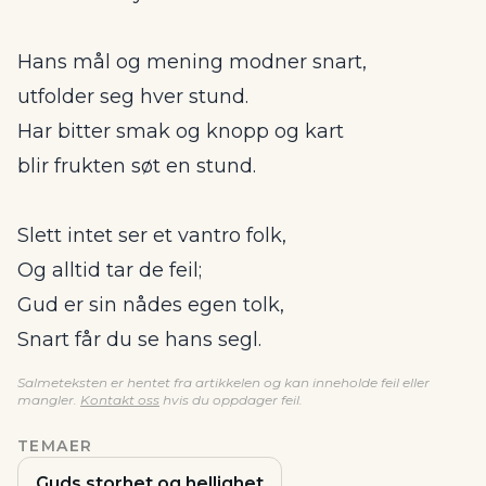
Hans mål og mening modner snart,
utfolder seg hver stund.
Har bitter smak og knopp og kart
blir frukten søt en stund.
Slett intet ser et vantro folk,
Og alltid tar de feil;
Gud er sin nådes egen tolk,
Snart får du se hans segl.
Salmeteksten er hentet fra artikkelen og kan inneholde feil eller
mangler.
Kontakt oss
hvis du oppdager feil.
TEMAER
Guds storhet og hellighet