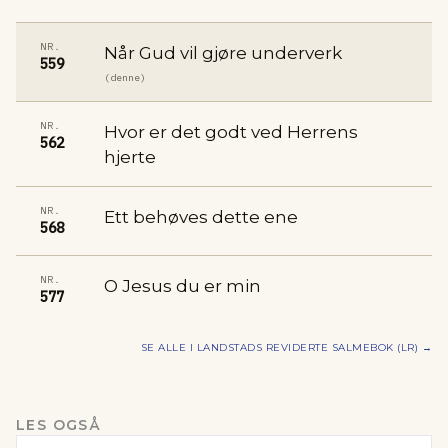
NR.
Når Gud vil gjøre underverk
559
(denne)
NR.
Hvor er det godt ved Herrens
562
hjerte
NR.
Ett behøves dette ene
568
NR.
O Jesus du er min
577
SE ALLE I
LANDSTADS REVIDERTE SALMEBOK (LR)
→
LES OGSÅ