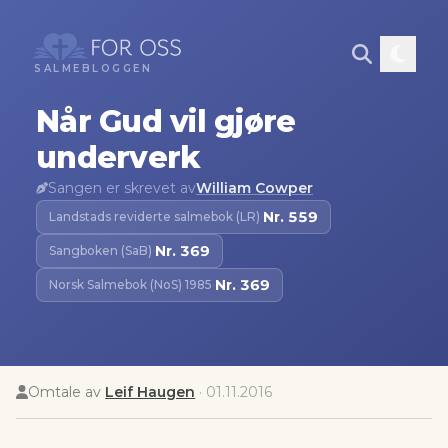
SALMEBLOGGEN
Når Gud vil gjøre
underverk
Sangen er skrevet av
William Cowper
Nr.
559
Landstads reviderte salmebok (LR)
·
Nr.
369
Sangboken (SaB)
·
Nr.
369
Norsk Salmebok (NoS) 1985
·
Omtale av
Leif Haugen
·
01.11.2016