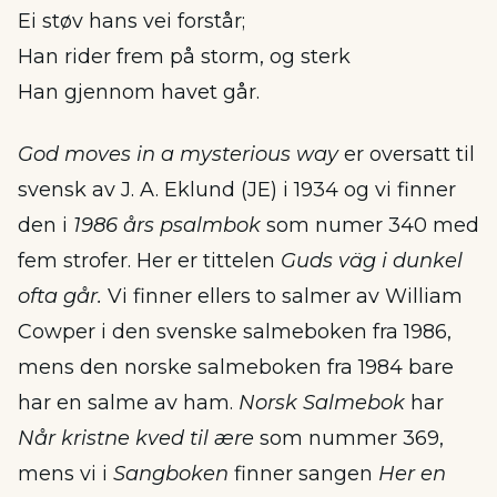
Ei støv hans vei forstår;
Han rider frem på storm, og sterk
Han gjennom havet går.
God moves in a mysterious way
er oversatt til
svensk av J. A. Eklund (JE) i 1934 og vi finner
den i
1986 års psalmbok
som numer 340 med
fem strofer. Her er tittelen
Guds väg i dunkel
ofta går.
Vi finner ellers to salmer av William
Cowper i den svenske salmeboken fra 1986,
mens den norske salmeboken fra 1984 bare
har en salme av ham.
Norsk Salmebok
har
Når kristne kved til ære
som nummer 369,
mens vi i
Sangboken
finner sangen
Her en