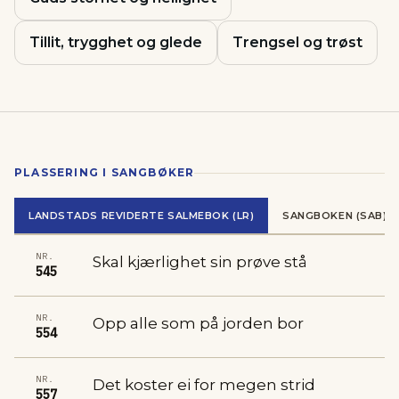
Tillit, trygghet og glede
Trengsel og trøst
PLASSERING I SANGBØKER
LANDSTADS REVIDERTE SALMEBOK (LR)
SANGBOKEN (SAB)
NR.
Skal kjærlighet sin prøve stå
545
NR.
Opp alle som på jorden bor
554
NR.
Det koster ei for megen strid
557