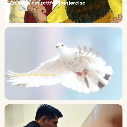
En bønn om rettferdiggjørelse
PREKENHÅNDBØKER
Døperen og Jesu dåp