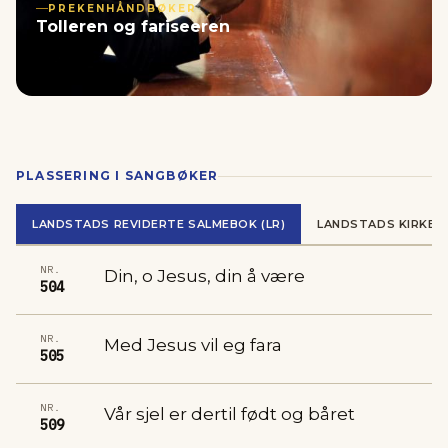
PREKENHÅNDBØKER
Tolleren og fariseeren
PLASSERING I SANGBØKER
LANDSTADS REVIDERTE SALMEBOK (LR)
LANDSTADS KIRKES
NR.
Din, o Jesus, din å være
504
NR.
Med Jesus vil eg fara
505
NR.
Vår sjel er dertil født og båret
509