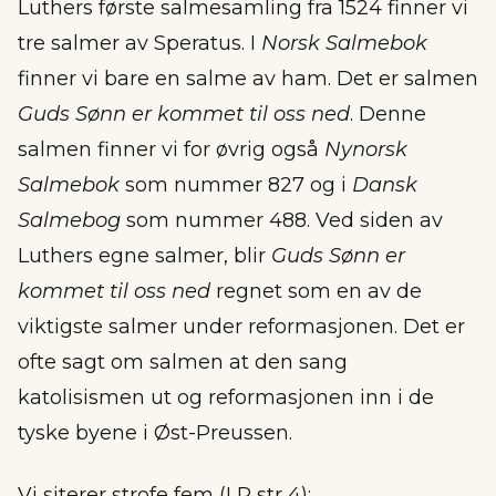
Luthers første salmesamling fra 1524 finner vi
tre salmer av Speratus. I
Norsk Salmebok
finner vi bare en salme av ham. Det er salmen
Guds Sønn er kommet til oss ned
. Denne
salmen finner vi for øvrig også
Nynorsk
Salmebok
som nummer 827 og i
Dansk
Salmebog
som nummer 488. Ved siden av
Luthers egne salmer, blir
Guds Sønn er
kommet til oss ned
regnet som en av de
viktigste salmer under reformasjonen. Det er
ofte sagt om salmen at den sang
katolisismen ut og reformasjonen inn i de
tyske byene i Øst-Preussen.
Vi siterer strofe fem (LR str 4):