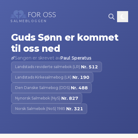
SALMEBLOGGEN
Guds Sønn er kommet
til oss ned
Sangen er skrevet av
Paul Speratus
Nr.
512
Landstads reviderte salmebok (LR)
·
Nr.
190
Landstads Kirkesalmebog (LK)
·
Nr.
488
Den Danske Salmebog (DDS)
·
Nr.
827
Nynorsk Salmebok (NyS)
·
Nr.
321
Norsk Salmebok (NoS) 1985
·