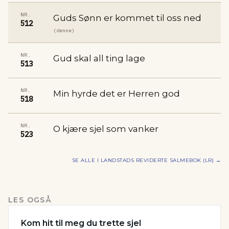
NR.
Guds Sønn er kommet til oss ned
512
(denne)
NR.
Gud skal all ting lage
513
NR.
Min hyrde det er Herren god
518
NR.
O kjære sjel som vanker
523
SE ALLE I
LANDSTADS REVIDERTE SALMEBOK (LR)
→
LES OGSÅ
Kom hit til meg du trette sjel