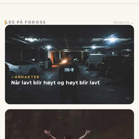
LES PÅ FOROSS
foross.no →
ANDAKTER
Når lavt blir høyt og høyt blir lavt