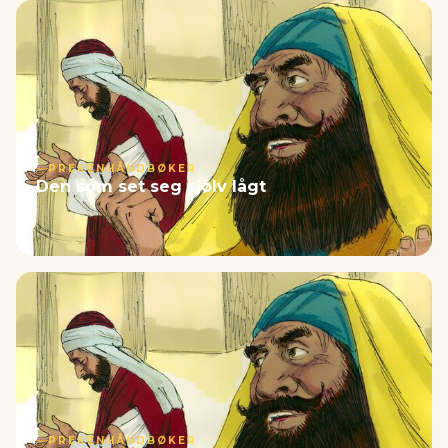
PREKENHÅNDBØKER
Den som set seg sjølv lågt
PREKENHÅNDBØKER