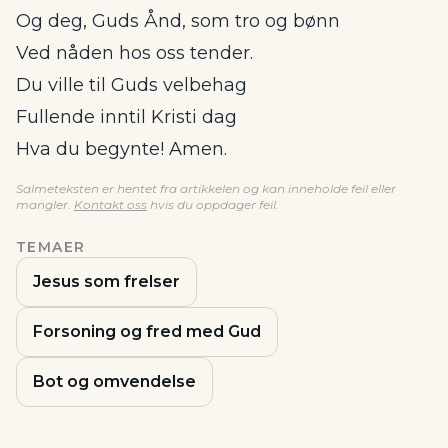
Og deg, Guds Ånd, som tro og bønn
Ved nåden hos oss tender.
Du ville til Guds velbehag
Fullende inntil Kristi dag
Hva du begynte! Amen.
Salmeteksten er hentet fra artikkelen og kan inneholde feil eller
mangler.
Kontakt oss
hvis du oppdager feil.
TEMAER
Jesus som frelser
Forsoning og fred med Gud
Bot og omvendelse