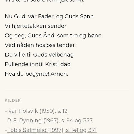
Nu Gud, vår Fader, og Guds Sønn
Vi hjertetakken sender,
Og deg, Guds Ånd, som tro og bønn
Ved nåden hos oss tender.
Du ville til Guds velbehag
Fullende inntil Kristi dag
Hva du begynte! Amen.
KILDER
Ivar Holsvik (1950), s. 12
–
P. E. Rynning (1967), s. 94 og 357
–
Tobis Salmelid (1997), s. 141 og 371
–