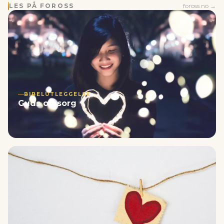
LES PÅ FOROSS
foross.no →
BIBELUTLEGGELSE
Guds omsorg