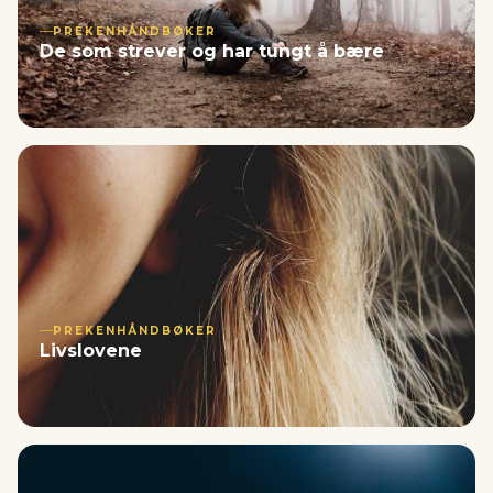
PREKENHÅNDBØKER
De som strever og har tungt å bære
PREKENHÅNDBØKER
Livslovene