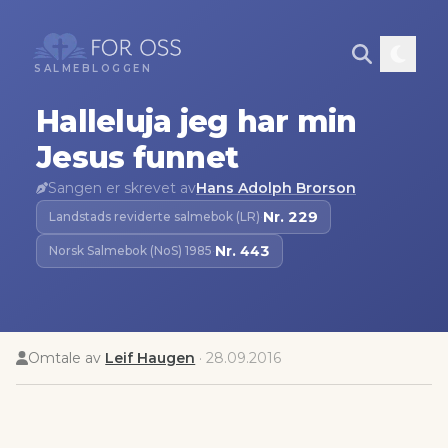
SALMEBLOGGEN
Halleluja jeg har min
Jesus funnet
Sangen er skrevet av
Hans Adolph Brorson
Nr.
229
Landstads reviderte salmebok (LR)
·
Nr.
443
Norsk Salmebok (NoS) 1985
·
Omtale av
Leif Haugen
·
28.09.2016