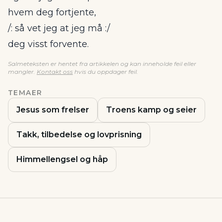
hvem deg fortjente,
/: så vet jeg at jeg må :/
deg visst forvente.
Salmeteksten er hentet fra artikkelen og kan inneholde feil eller
mangler.
Kontakt oss
hvis du oppdager feil.
TEMAER
Jesus som frelser
Troens kamp og seier
Takk, tilbedelse og lovprisning
Himmellengsel og håp