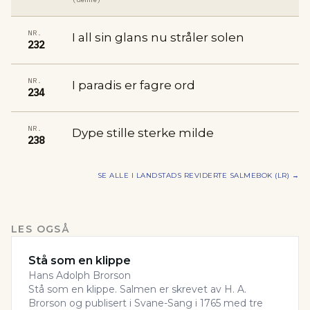
NR.
I all sin glans nu stråler solen
232
NR.
I paradis er fagre ord
234
NR.
Dype stille sterke milde
238
SE ALLE I
LANDSTADS REVIDERTE SALMEBOK (LR)
→
LES OGSÅ
Stå som en klippe
Hans Adolph Brorson
Stå som en klippe. Salmen er skrevet av H. A.
Brorson og publisert i Svane-Sang i 1765 med tre