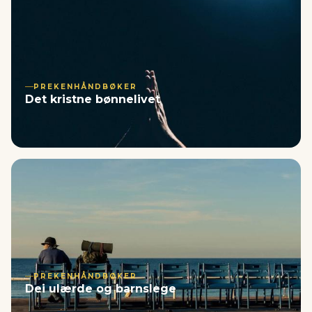
PREKENHÅNDBØKER
Det kristne bønnelivet
PREKENHÅNDBØKER
Dei ulærde og barnslege