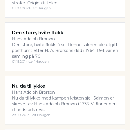
strofer. Originaltittelen..
01.03.2021
·
Leif Haugen
Den store, hvite flokk
Hans Adolph Brorson
Den store, hvite flokk, å se. Denne salmen ble utgitt
posthumt etter H. A. Brorsons død i 1764. Det var en
samling på 70..
01.11.2014
·
Leif Haugen
Nu da til lykke
Hans Adolph Brorson
Nu da til lykke med kampen kristen sjel. Salmen er
skrevet av Hans Adolph Brorson i 1735. Vi finner den
i Landstads revi..
28.10.2013
·
Leif Haugen