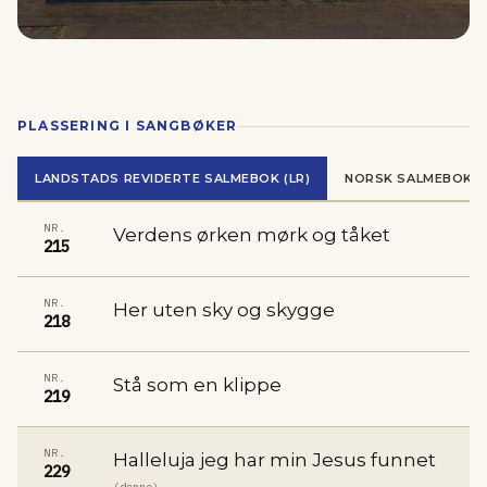
PLASSERING I SANGBØKER
LANDSTADS REVIDERTE SALMEBOK (LR)
NORSK SALMEBOK (N
NR.
Verdens ørken mørk og tåket
215
NR.
Her uten sky og skygge
218
NR.
Stå som en klippe
219
NR.
Halleluja jeg har min Jesus funnet
229
(denne)