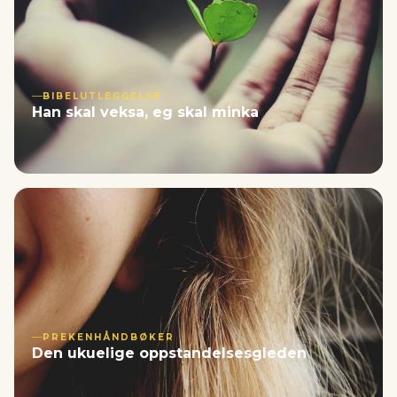
BIBELUTLEGGELSE
Han skal veksa, eg skal minka
PREKENHÅNDBØKER
Den ukuelige oppstandelsesgleden