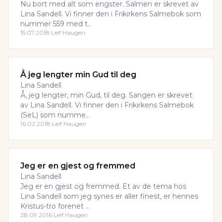
Nu bort med alt som engster. Salmen er skrevet av
Lina Sandell. Vi finner den i Frikirkens Salmebok som
nummer 559 med t..
15.07.2018
·
Leif Haugen
Å jeg lengter min Gud til deg
Lina Sandell
Å, jeg lengter, min Gud, til deg. Sangen er skrevet
av Lina Sandell. Vi finner den i Frikirkens Salmebok
(SeL) som numme..
16.02.2018
·
Leif Haugen
Jeg er en gjest og fremmed
Lina Sandell
Jeg er en gjest og fremmed. Et av de tema hos
Lina Sandell som jeg synes er aller finest, er hennes
Kristus-tro forenet ..
28.09.2016
·
Leif Haugen