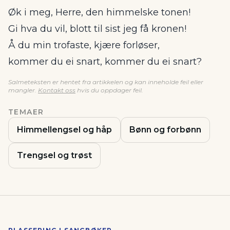
Øk i meg, Herre, den himmelske tonen!
Gi hva du vil, blott til sist jeg få kronen!
Å du min trofaste, kjære forløser,
kommer du ei snart, kommer du ei snart?
Salmeteksten er hentet fra artikkelen og kan inneholde feil eller
mangler.
Kontakt oss
hvis du oppdager feil.
TEMAER
Himmellengsel og håp
Bønn og forbønn
Trengsel og trøst