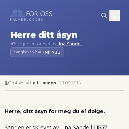
SALMEBLOGGEN
Herre ditt åsyn
Sangen er skrevet av
Lina Sandell
Nr.
711
Sangboken (SaB)
·
Omtale av
Leif Haugen
·
29.09.2016
Herre, ditt åsyn for meg du ei dølge.
Sangen er skrevet av Lina Sandell i 1857.