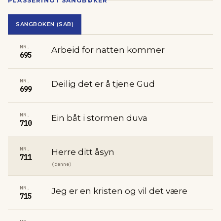
PLASSERING I SANGBØKER
SANGBOKEN (SAB)
NR.
Arbeid for natten kommer
695
NR.
Deilig det er å tjene Gud
699
NR.
Ein båt i stormen duva
710
NR.
Herre ditt åsyn
711
(denne)
NR.
Jeg er en kristen og vil det være
715