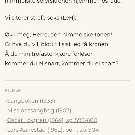
himmelske seierskronen hjemme hos Gud.
Vi siterer strofe seks (LeH):
Øk i meg, Herre, den himmelske tonen!
Gi hva du vil, blott til sist jeg få kronen!
Å du min trofaste, kjære forløser,
kommer du ei snart, kommer du ei snart?
KILDER
Sangboken (1933)
–
Missionssangbog (1907)
–
Oscar Lövgren (1964), sp. 599-600
–
Lars Aanestad (1962), bd. 1, sp. 904
–