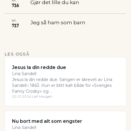
NR.
Gjør det lille du kan
716
NR.
Jeg så ham som barn
717
LES OGSÅ
Jesus la din redde due
Lina Sandell
Jesus la din redde due. Sangen er skrevet av Lina
Sandell i 1863. Hun er blitt kalt både for «Sveriges
Fanny Crosby» og ..
02.01.2024
·
Leif Haugen
Nu bort med alt som engster
Lina Sandell