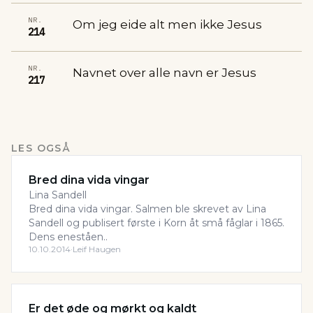
NR.
Om jeg eide alt men ikke Jesus
214
NR.
Navnet over alle navn er Jesus
217
LES OGSÅ
Bred dina vida vingar
Lina Sandell
Bred dina vida vingar. Salmen ble skrevet av Lina
Sandell og publisert første i Korn åt små fåglar i 1865.
Dens eneståen..
10.10.2014
·
Leif Haugen
Er det øde og mørkt og kaldt