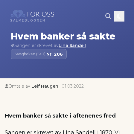
SALMEBLOGGEN
Hvem banker så sakte
Sangen er skrevet av
Lina Sandell
Nr.
206
Sangboken (SaB)
·
Omtale av
Leif Haugen
·
01.03.2022
Hvem banker så sakte i aftenenes fred
.
Sangen er skrevet av Lina Sandell i 1870. Vi