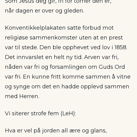
Som Jesus deg gir, fri for torner den er,
når dagen er over og gleden.
Konventikkelplakaten satte forbud mot
religiøse sammenkomster uten at en prest
var til stede. Den ble opphevet ved lov i 1858.
Det innvarslet en helt ny tid. Arven var fri,
nåden var fri og forsamlingen om Guds Ord
var fri. En kunne fritt komme sammen å vitne
og synge om det en hadde opplevd sammen
med Herren.
Vi siterer strofe fem (LeH):
Hva er vel på jorden all ære og glans,