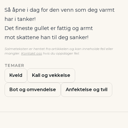
Så åpne i dag for den venn som deg varmt
har i tanker!
Det fineste gullet er fattig og armt
mot skattene han til deg sanker!
Salmeteksten er hentet fra artikkelen og kan inneholde feil eller
mangler.
Kontakt oss
hvis du oppdager feil.
TEMAER
Kveld
Kall og vekkelse
Bot og omvendelse
Anfektelse og tvil