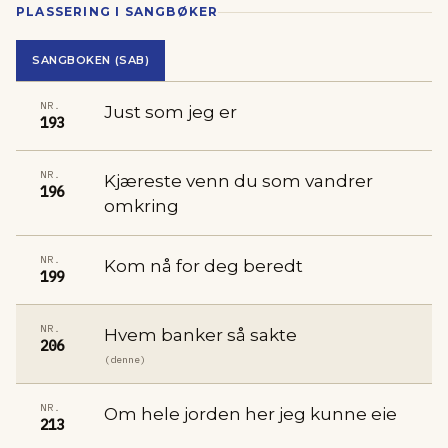
PLASSERING I SANGBØKER
SANGBOKEN (SAB)
NR.
Just som jeg er
193
NR.
Kjæreste venn du som vandrer
196
omkring
NR.
Kom nå for deg beredt
199
NR.
Hvem banker så sakte
206
(denne)
NR.
Om hele jorden her jeg kunne eie
213