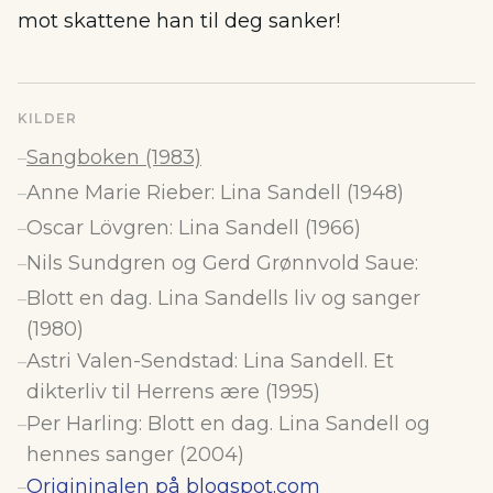
mot skattene han til deg sanker!
KILDER
Sangboken (1983)
–
Anne Marie Rieber: Lina Sandell (1948)
–
Oscar Lövgren: Lina Sandell (1966)
–
Nils Sundgren og Gerd Grønnvold Saue:
–
Blott en dag. Lina Sandells liv og sanger
–
(1980)
Astri Valen-Sendstad: Lina Sandell. Et
–
dikterliv til Herrens ære (1995)
Per Harling: Blott en dag. Lina Sandell og
–
hennes sanger (2004)
Origininalen på blogspot.com
–