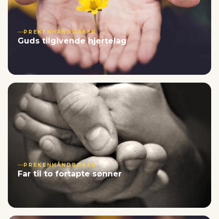
PREKENHÅNDBØKER
Guds tilgivende hjertelag
PREKENHÅNDBØKER
Far til to fortapte sønner