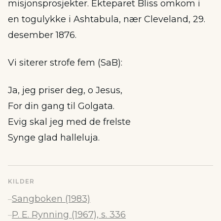
misjonsprosjekter. Ekteparet Bliss omkom i
en togulykke i Ashtabula, nær Cleveland, 29.
desember 1876.
Vi siterer strofe fem (SaB):
Ja, jeg priser deg, o Jesus,
For din gang til Golgata.
Evig skal jeg med de frelste
Synge glad halleluja.
KILDER
Sangboken (1983)
–
P. E. Rynning (1967), s. 336
–