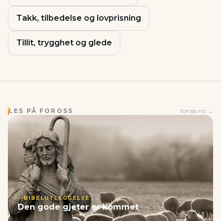
Takk, tilbedelse og lovprisning
Tillit, trygghet og glede
LES PÅ FOROSS
foross.no →
BIBELUTLEGGELSE
Den gode gjeter er kommet