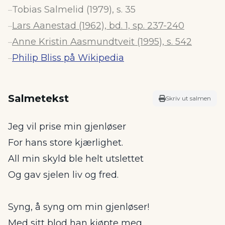
Tobias Salmelid (1979), s. 35
–
Lars Aanestad (1962), bd. 1, sp. 237-240
–
Anne Kristin Aasmundtveit (1995), s. 542
–
Philip Bliss på Wikipedia
–
Salmetekst
Skriv ut salmen
Jeg vil prise min gjenløser
For hans store kjærlighet.
All min skyld ble helt utslettet
Og gav sjelen liv og fred.
Syng, å syng om min gjenløser!
Med sitt blod han kjøpte meg.