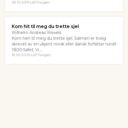
28.10.2013
·
Leif Haugen
Kom hit til meg du trette sjel
Wilhelm Andreas Wexels
Kom hen til meg du trette sjel. Salmen er trolig
skrevet av en ukjent norsk eller dansk forfatter rundt
1800-tallet. Vi ..
18.05.2009
·
Leif Haugen