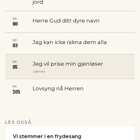
jord
NR.
Herre Gud ditt dyre navn
80
NR.
Jag kan icke räkna dem alla
83
NR.
Jeg vil prise min gjenløser
85
(denne)
NR.
Lovsyng nå Herren
101
LES OGSÅ
Vi stemmer i en frydesang