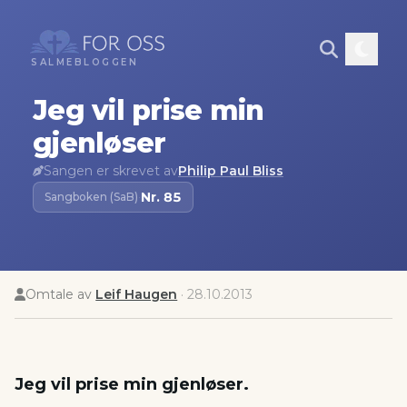
SALMEBLOGGEN
Jeg vil prise min
gjenløser
Sangen er skrevet av
Philip Paul Bliss
Nr.
85
Sangboken (SaB)
·
Omtale av
Leif Haugen
·
28.10.2013
Jeg vil prise min gjenløser.