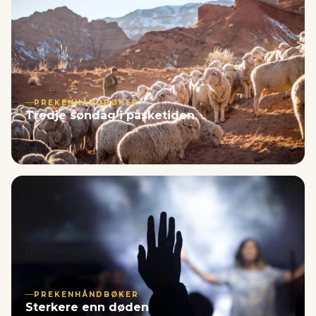
PREKENHÅNDBØKER
Tredje søndag i påsketiden
PREKENHÅNDBØKER
Sterkere enn døden