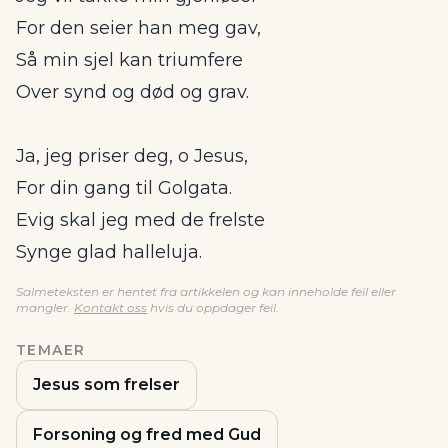
For den seier han meg gav,
Så min sjel kan triumfere
Over synd og død og grav.
Ja, jeg priser deg, o Jesus,
For din gang til Golgata.
Evig skal jeg med de frelste
Synge glad halleluja.
Salmeteksten er hentet fra artikkelen og kan inneholde feil eller
mangler.
Kontakt oss
hvis du oppdager feil.
TEMAER
Jesus som frelser
Forsoning og fred med Gud