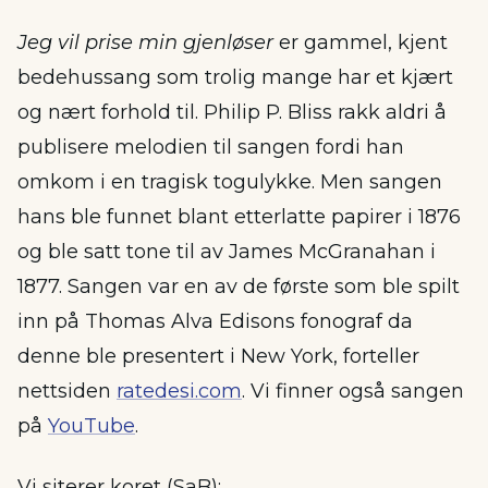
Jeg vil prise min gjenløser
er gammel, kjent
bedehussang som trolig mange har et kjært
og nært forhold til. Philip P. Bliss rakk aldri å
publisere melodien til sangen fordi han
omkom i en tragisk togulykke. Men sangen
hans ble funnet blant etterlatte papirer i 1876
og ble satt tone til av James McGranahan i
1877. Sangen var en av de første som ble spilt
inn på Thomas Alva Edisons fonograf da
denne ble presentert i New York, forteller
nettsiden
ratedesi.com
. Vi finner også sangen
på
YouTube
.
Vi siterer koret (SaB):