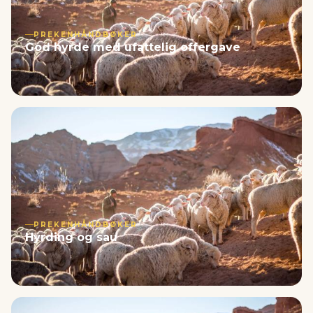
PREKENHÅNDBØKER
God hyrde med ufattelig offergave
PREKENHÅNDBØKER
Hyrding og sau