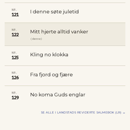
NR.
I denne søte juletid
121
NR.
Mitt hjerte alltid vanker
122
(denne)
NR.
Kling no klokka
125
NR.
Fra fjord og fjære
126
NR.
No koma Guds englar
129
SE ALLE I
LANDSTADS REVIDERTE SALMEBOK (LR)
→