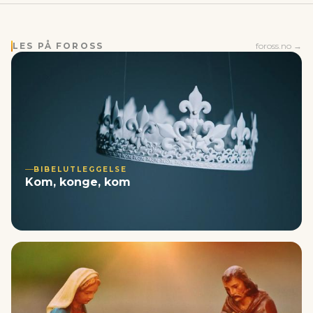
LES PÅ FOROSS
foross.no →
BIBELUTLEGGELSE
Kom, konge, kom