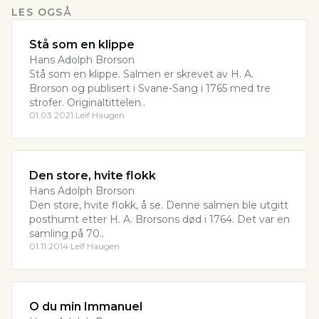
LES OGSÅ
Stå som en klippe
Hans Adolph Brorson
Stå som en klippe. Salmen er skrevet av H. A.
Brorson og publisert i Svane-Sang i 1765 med tre
strofer. Originaltittelen..
01.03.2021
·
Leif Haugen
Den store, hvite flokk
Hans Adolph Brorson
Den store, hvite flokk, å se. Denne salmen ble utgitt
posthumt etter H. A. Brorsons død i 1764. Det var en
samling på 70..
01.11.2014
·
Leif Haugen
O du min Immanuel