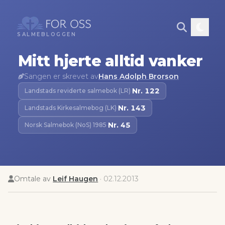
SALMEBLOGGEN
Mitt hjerte alltid vanker
Sangen er skrevet av
Hans Adolph Brorson
Nr.
122
Landstads reviderte salmebok (LR)
·
Nr.
143
Landstads Kirkesalmebog (LK)
·
Nr.
45
Norsk Salmebok (NoS) 1985
·
Omtale av
Leif Haugen
·
02.12.2013