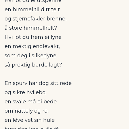
Hvi lot du ei utspenne
en himmel til ditt telt
og stjernefakler brenne,
å store himmelhelt?
Hvi lot du frem ei lyne
en mektig englevakt,
som deg i silkedyne
så prektig burde lagt?
En spurv har dog sitt rede
og sikre hvilebo,
en svale må ei bede
om nattely og ro,
en løve vet sin hule