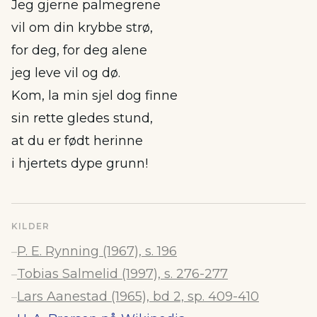
Jeg gjerne palmegrene
vil om din krybbe strø,
for deg, for deg alene
jeg leve vil og dø.
Kom, la min sjel dog finne
sin rette gledes stund,
at du er født herinne
i hjertets dype grunn!
KILDER
P. E. Rynning (1967), s. 196
–
Tobias Salmelid (1997), s. 276-277
–
Lars Aanestad (1965), bd 2, sp. 409-410
–