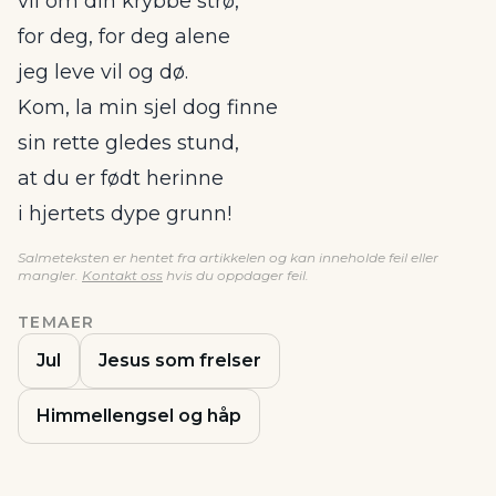
vil om din krybbe strø,
for deg, for deg alene
jeg leve vil og dø.
Kom, la min sjel dog finne
sin rette gledes stund,
at du er født herinne
i hjertets dype grunn!
Salmeteksten er hentet fra artikkelen og kan inneholde feil eller
mangler.
Kontakt oss
hvis du oppdager feil.
TEMAER
Jul
Jesus som frelser
Himmellengsel og håp