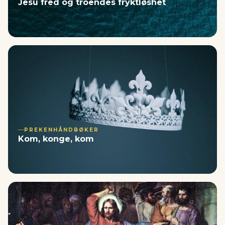
Jesu fred og troendes fryktløshet
PREKENHÅNDBØKER
Kom, konge, kom