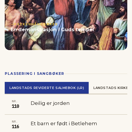
PREKENHÅNDBØKER
En demonstrasjon i Guds tempel
PLASSERING I SANGBØKER
LANDSTADS REVIDERTE SALMEBOK (LR)
LANDSTADS KIRKES
NR.
Deilig er jorden
110
NR.
Et barn er født i Betlehem
116