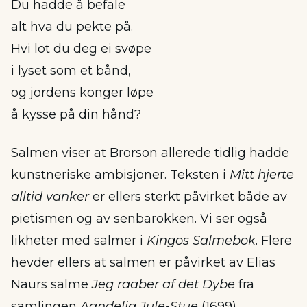
Du hadde å befale
alt hva du pekte på.
Hvi lot du deg ei svøpe
i lyset som et bånd,
og jordens konger løpe
å kysse på din hånd?
Salmen viser at Brorson allerede tidlig hadde
kunstneriske ambisjoner. Teksten i
Mitt hjerte
alltid vanker
er ellers sterkt påvirket både av
pietismen og av senbarokken. Vi ser også
likheter med salmer i
Kingos Salmebok
. Flere
hevder ellers at salmen er påvirket av Elias
Naurs salme
Jeg raaber af det Dybe
fra
samlingen
Aandelig Jule-Stue
(1699).