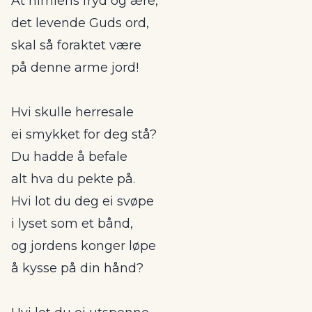
At himlens fryd og ære,
det levende Guds ord,
skal så foraktet være
på denne arme jord!
Hvi skulle herresale
ei smykket for deg stå?
Du hadde å befale
alt hva du pekte på.
Hvi lot du deg ei svøpe
i lyset som et bånd,
og jordens konger løpe
å kysse på din hånd?