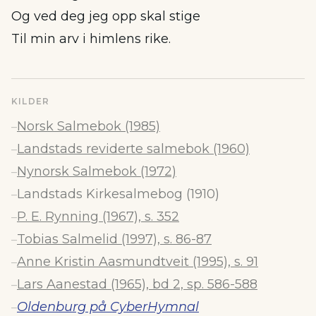
Og ved deg jeg opp skal stige
Til min arv i himlens rike.
KILDER
Norsk Salmebok (1985)
–
Landstads reviderte salmebok (1960)
–
Nynorsk Salmebok (1972)
–
Landstads Kirkesalmebog (1910)
–
P. E. Rynning (1967), s. 352
–
Tobias Salmelid (1997), s. 86-87
–
Anne Kristin Aasmundtveit (1995), s. 91
–
Lars Aanestad (1965), bd 2, sp. 586-588
–
Oldenburg på CyberHymnal
–