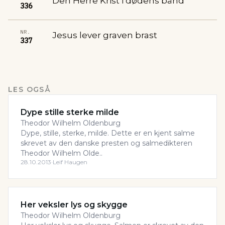
Den Herre Krist i dødens bånd
336
NR.
Jesus lever graven brast
337
LES OGSÅ
Dype stille sterke milde
Theodor Wilhelm Oldenburg
Dype, stille, sterke, milde. Dette er en kjent salme
skrevet av den danske presten og salmedikteren
Theodor Wilhelm Olde..
28.10.2013
·
Leif Haugen
Her veksler lys og skygge
Theodor Wilhelm Oldenburg