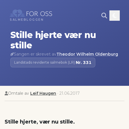
SALMEBLOGGEN
Stille hjerte vær nu
stille
Sangen er skrevet av
Theodor Wilhelm Oldenburg
Nr.
331
Landstads reviderte salmebok (LR)
·
Omtale av
Leif Haugen
·
21.06.2017
Stille hjerte, vær nu stille.