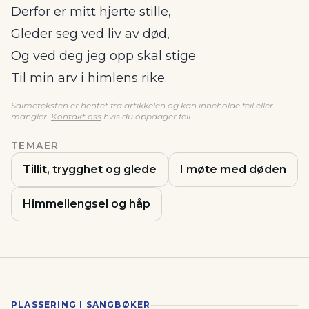
Derfor er mitt hjerte stille,
Gleder seg ved liv av død,
Og ved deg jeg opp skal stige
Til min arv i himlens rike.
Salmeteksten er hentet fra artikkelen og kan inneholde feil eller
mangler.
Kontakt oss
hvis du oppdager feil.
TEMAER
Tillit, trygghet og glede
I møte med døden
Himmellengsel og håp
PLASSERING I SANGBØKER