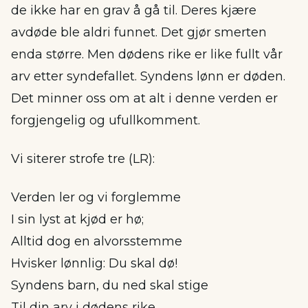
de ikke har en grav å gå til. Deres kjære
avdøde ble aldri funnet. Det gjør smerten
enda større. Men dødens rike er like fullt vår
arv etter syndefallet. Syndens lønn er døden.
Det minner oss om at alt i denne verden er
forgjengelig og ufullkomment.
Vi siterer strofe tre (LR):
Verden ler og vi forglemme
I sin lyst at kjød er hø;
Alltid dog en alvorsstemme
Hvisker lønnlig: Du skal dø!
Syndens barn, du ned skal stige
Til din arv i dødens rike.