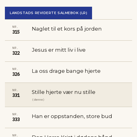
LANDSTADS REVIDERTE SALMEBOK (LR)
NR.
Naglet til et kors på jorden
315
NR.
Jesus er mitt liv i live
322
NR.
La oss drage bange hjerte
326
NR.
Stille hjerte vær nu stille
331
(denne)
NR.
Han er oppstanden, store bud
333
NR.