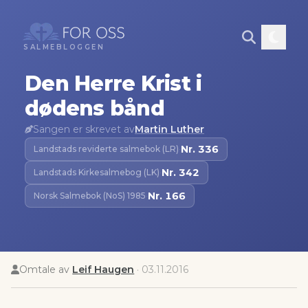
SALMEBLOGGEN
Den Herre Krist i
dødens bånd
Sangen er skrevet av
Martin Luther
Nr.
336
Landstads reviderte salmebok (LR)
·
Nr.
342
Landstads Kirkesalmebog (LK)
·
Nr.
166
Norsk Salmebok (NoS) 1985
·
Omtale av
Leif Haugen
·
03.11.2016