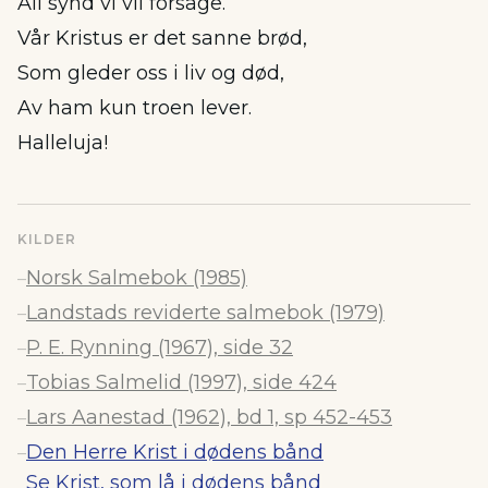
All synd vi vil forsage.
Vår Kristus er det sanne brød,
Som gleder oss i liv og død,
Av ham kun troen lever.
Halleluja!
KILDER
Norsk Salmebok (1985)
–
Landstads reviderte salmebok (1979)
–
P. E. Rynning (1967), side 32
–
Tobias Salmelid (1997), side 424
–
Lars Aanestad (1962), bd 1, sp 452-453
–
Den Herre Krist i dødens bånd
–
Se Krist, som lå i dødens bånd