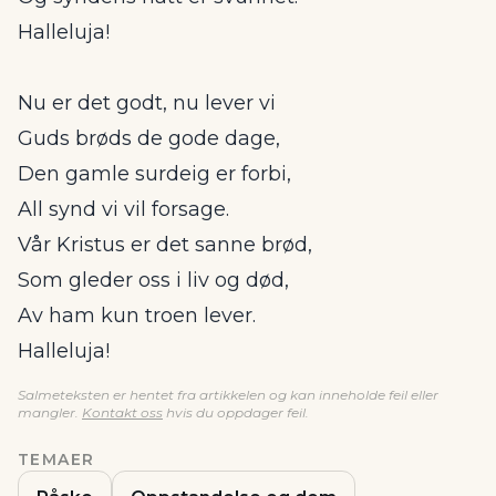
Halleluja!
Nu er det godt, nu lever vi
Guds brøds de gode dage,
Den gamle surdeig er forbi,
All synd vi vil forsage.
Vår Kristus er det sanne brød,
Som gleder oss i liv og død,
Av ham kun troen lever.
Halleluja!
Salmeteksten er hentet fra artikkelen og kan inneholde feil eller
mangler.
Kontakt oss
hvis du oppdager feil.
TEMAER