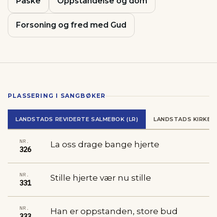
Påske
Oppstandelse og dom
Forsoning og fred med Gud
PLASSERING I SANGBØKER
LANDSTADS REVIDERTE SALMEBOK (LR)
LANDSTADS KIRKES
NR.
La oss drage bange hjerte
326
NR.
Stille hjerte vær nu stille
331
NR.
Han er oppstanden, store bud
333