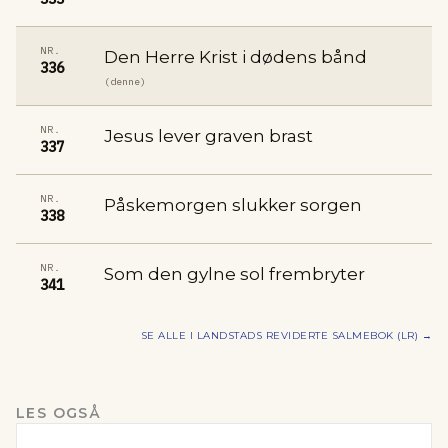
NR.
Den Herre Krist i dødens bånd
336
(denne)
NR.
Jesus lever graven brast
337
NR.
Påskemorgen slukker sorgen
338
NR.
Som den gylne sol frembryter
341
SE ALLE I
LANDSTADS REVIDERTE SALMEBOK (LR)
→
LES OGSÅ