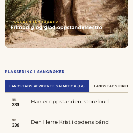
PREKENHÅNDBØKER
Frimodig og glad oppstandelsestro
PLASSERING I SANGBØKER
LANDSTADS REVIDERTE SALMEBOK (LR)
LANDSTADS KIRKES
NR.
Han er oppstanden, store bud
333
NR.
Den Herre Krist i dødens bånd
336