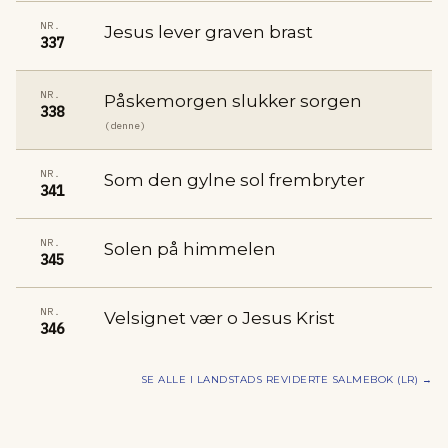
NR.
Jesus lever graven brast
337
NR.
Påskemorgen slukker sorgen
338
(denne)
NR.
Som den gylne sol frembryter
341
NR.
Solen på himmelen
345
NR.
Velsignet vær o Jesus Krist
346
SE ALLE I
LANDSTADS REVIDERTE SALMEBOK (LR)
→