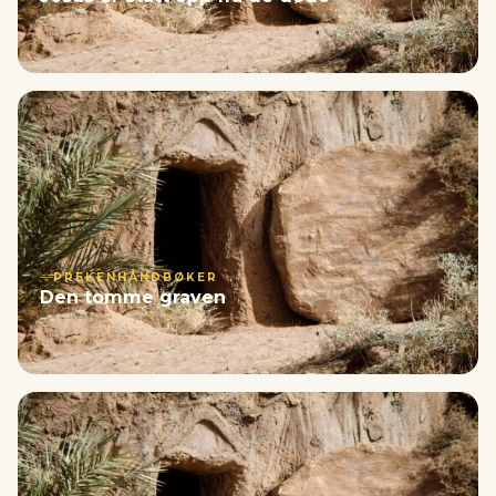
PREKENHÅNDBØKER
Den tomme graven