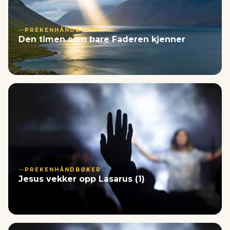
PREKENHÅNDBØKER
Den timen som bare Faderen kjenner
PREKENHÅNDBØKER
Jesus vekker opp Lasarus (1)