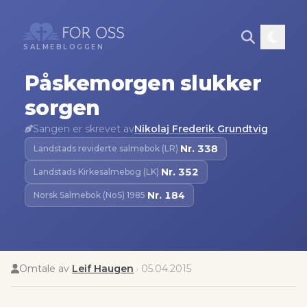
SALMEBLOGGEN
Påskemorgen slukker
sorgen
Sangen er skrevet av
Nikolaj Frederik Grundtvig
Nr.
338
Landstads reviderte salmebok (LR)
·
Nr.
352
Landstads Kirkesalmebog (LK)
·
Nr.
184
Norsk Salmebok (NoS) 1985
·
Omtale av
Leif Haugen
·
05.04.2015