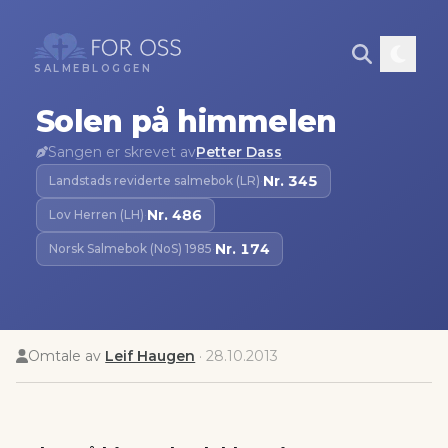
SALMEBLOGGEN
Solen på himmelen
Sangen er skrevet av
Petter Dass
Nr.
345
Landstads reviderte salmebok (LR)
·
Nr.
486
Lov Herren (LH)
·
Nr.
174
Norsk Salmebok (NoS) 1985
·
Omtale av
Leif Haugen
·
28.10.2013