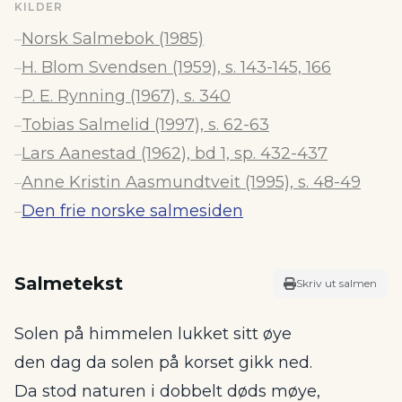
KILDER
Norsk Salmebok (1985)
–
H. Blom Svendsen (1959), s. 143-145, 166
–
P. E. Rynning (1967), s. 340
–
Tobias Salmelid (1997), s. 62-63
–
Lars Aanestad (1962), bd 1, sp. 432-437
–
Anne Kristin Aasmundtveit (1995), s. 48-49
–
Den frie norske salmesiden
–
Salmetekst
Skriv ut salmen
Solen på himmelen lukket sitt øye
den dag da solen på korset gikk ned.
Da stod naturen i dobbelt døds møye,