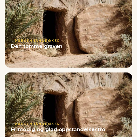
PREKENHÅNDBØKER
Den tomme graven
PREKENHÅNDBØKER
Frimodig og glad oppstandelsestro