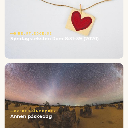
BIBELUTLEGGELSE
Søndagsteksten Rom 8:31-39 (2020)
PREKENHÅNDBØKER
Annen påskedag