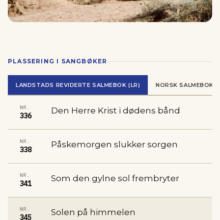
PLASSERING I SANGBØKER
LANDSTADS REVIDERTE SALMEBOK (LR)
NORSK SALMEBOK (N
NR.
Den Herre Krist i dødens bånd
336
NR.
Påskemorgen slukker sorgen
338
NR.
Som den gylne sol frembryter
341
NR.
Solen på himmelen
345