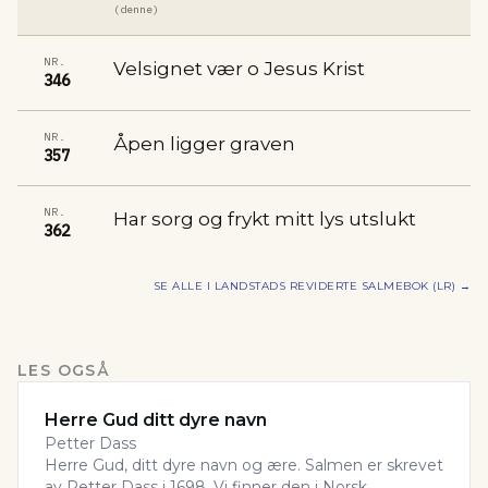
(denne)
NR.
Velsignet vær o Jesus Krist
346
NR.
Åpen ligger graven
357
NR.
Har sorg og frykt mitt lys utslukt
362
SE ALLE I
LANDSTADS REVIDERTE SALMEBOK (LR)
→
LES OGSÅ
Herre Gud ditt dyre navn
Petter Dass
Herre Gud, ditt dyre navn og ære. Salmen er skrevet
av Petter Dass i 1698. Vi finner den i Norsk