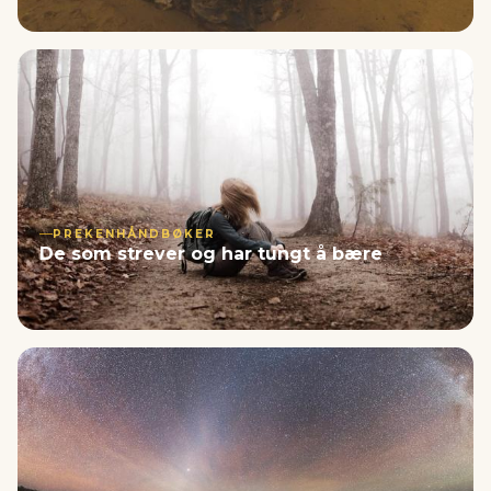
PREKENHÅNDBØKER
De som strever og har tungt å bære