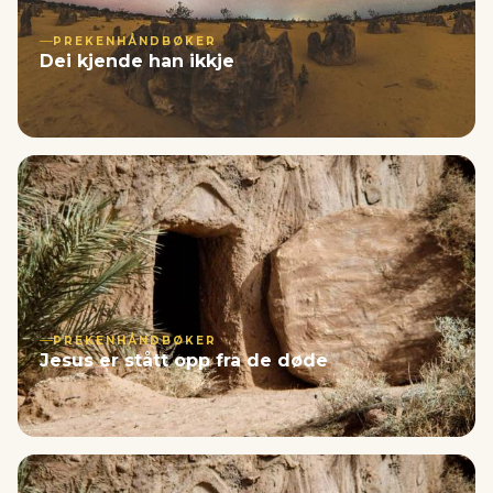
PREKENHÅNDBØKER
Dei kjende han ikkje
PREKENHÅNDBØKER
Jesus er stått opp fra de døde