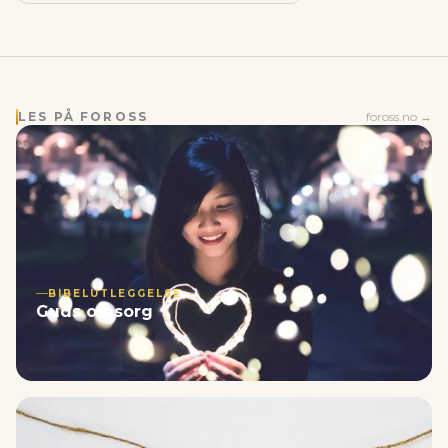
LES PÅ FOROSS
foross.no →
BIBELUTLEGGELSE
Guds omsorg