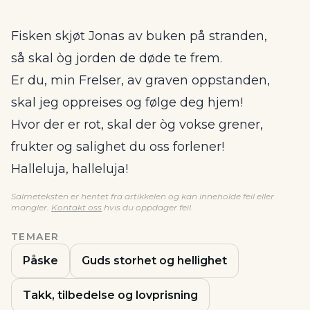
Fisken skjøt Jonas av buken på stranden,
så skal òg jorden de døde te frem.
Er du, min Frelser, av graven oppstanden,
skal jeg oppreises og følge deg hjem!
Hvor der er rot, skal der òg vokse grener,
frukter og salighet du oss forlener!
Halleluja, halleluja!
Salmeteksten er hentet fra artikkelen og kan inneholde feil eller
mangler.
Kontakt oss
hvis du oppdager feil.
TEMAER
Påske
Guds storhet og hellighet
Takk, tilbedelse og lovprisning