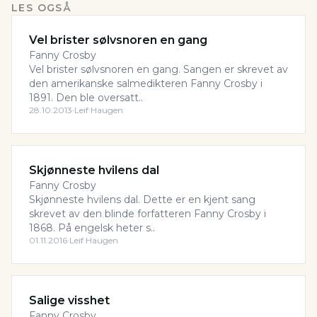
LES OGSÅ
Vel brister sølvsnoren en gang
Fanny Crosby
Vel brister sølvsnoren en gang. Sangen er skrevet av
den amerikanske salmedikteren Fanny Crosby i
1891. Den ble oversatt..
28.10.2013
·
Leif Haugen
Skjønneste hvilens dal
Fanny Crosby
Skjønneste hvilens dal. Dette er en kjent sang
skrevet av den blinde forfatteren Fanny Crosby i
1868. På engelsk heter s..
01.11.2016
·
Leif Haugen
Salige visshet
Fanny Crosby