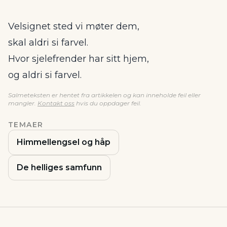
Velsignet sted vi møter dem,
skal aldri si farvel.
Hvor sjelefrender har sitt hjem,
og aldri si farvel.
Salmeteksten er hentet fra artikkelen og kan inneholde feil eller
mangler.
Kontakt oss
hvis du oppdager feil.
TEMAER
Himmellengsel og håp
De helliges samfunn