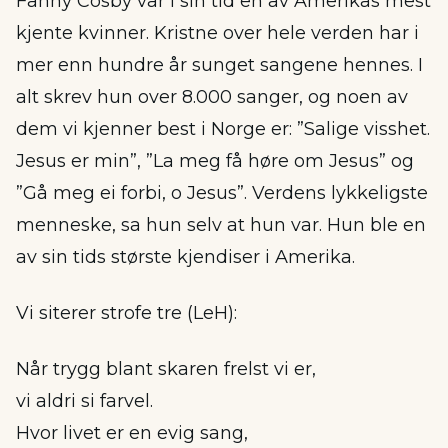
Fanny Cosby var i sin tid en av Amerikas mest
kjente kvinner. Kristne over hele verden har i
mer enn hundre år sunget sangene hennes. I
alt skrev hun over 8.000 sanger, og noen av
dem vi kjenner best i Norge er: ”Salige visshet.
Jesus er min”, ”La meg få høre om Jesus” og
”Gå meg ei forbi, o Jesus”. Verdens lykkeligste
menneske, sa hun selv at hun var. Hun ble en
av sin tids største kjendiser i Amerika.
Vi siterer strofe tre (LeH):
Når trygg blant skaren frelst vi er,
vi aldri si farvel.
Hvor livet er en evig sang,