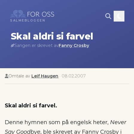
SALMEBLOGGEN
Skal aldri si farvel
Sangen er skrevet av
Fanny Crosby
Omtale av
Leif Haugen
·
08.02.2007
Skal aldri si farvel.
Denne hymnen som på engelsk heter,
Never
Say Goodbye
, ble skrevet av Fanny Crosby i