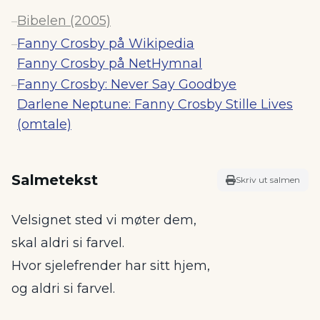
Bibelen (2005)
–
Fanny Crosby på Wikipedia
–
Fanny Crosby på NetHymnal
Fanny Crosby: Never Say Goodbye
–
Darlene Neptune: Fanny Crosby Stille Lives
(omtale)
Salmetekst
Skriv ut salmen
Velsignet sted vi møter dem,
skal aldri si farvel.
Hvor sjelefrender har sitt hjem,
og aldri si farvel.