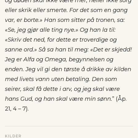
og døden skal ikke være mer, heller ikke sorg
eller skrik eller smerte. For det som en gang
var, er borte.» Han som sitter på tronen, sa:
«Se, jeg gjør alle ting nye.» Og han la til:
«Skriv det ned, for dette er troverdige og
sanne ord.» Så sa han til meg: «Det er skjedd!
Jeg er Alfa og Omega, begynnelsen og
enden. Jeg vil gi den tørste å drikke av kilden
med livets vann uten betaling. Den som
seirer, skal få dette i arv, og jeg skal være
hans Gud, og han skal være min sønn.
” (Åp.
21, 4 – 7).
KILDER