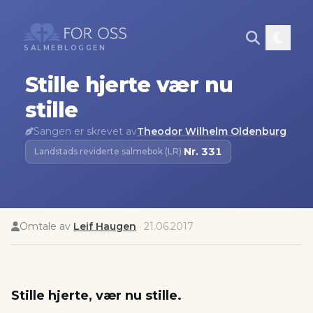
SALMEBLOGGEN
Stille hjerte vær nu
stille
Sangen er skrevet av
Theodor Wilhelm Oldenburg
Nr.
331
Landstads reviderte salmebok (LR)
·
Omtale av
Leif Haugen
·
21.06.2017
Stille hjerte, vær nu stille.