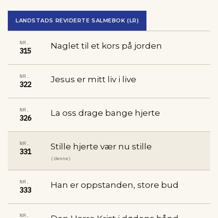
LANDSTADS REVIDERTE SALMEBOK (LR)
NR.
Naglet til et kors på jorden
315
NR.
Jesus er mitt liv i live
322
NR.
La oss drage bange hjerte
326
NR.
Stille hjerte vær nu stille
331
(denne)
NR.
Han er oppstanden, store bud
333
NR.