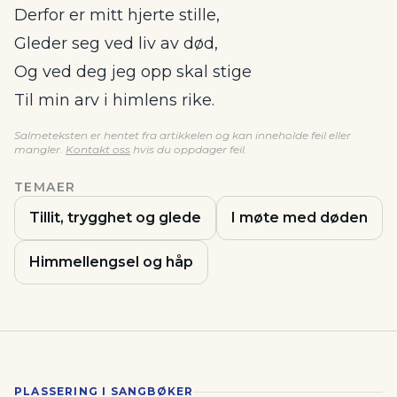
Derfor er mitt hjerte stille,
Gleder seg ved liv av død,
Og ved deg jeg opp skal stige
Til min arv i himlens rike.
Salmeteksten er hentet fra artikkelen og kan inneholde feil eller
mangler.
Kontakt oss
hvis du oppdager feil.
TEMAER
Tillit, trygghet og glede
I møte med døden
Himmellengsel og håp
PLASSERING I SANGBØKER