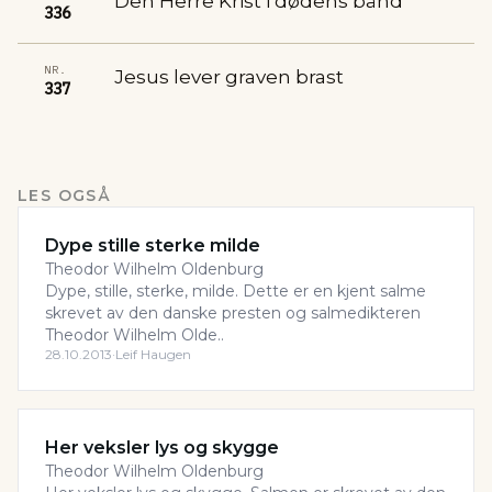
Den Herre Krist i dødens bånd
336
NR.
Jesus lever graven brast
337
LES OGSÅ
Dype stille sterke milde
Theodor Wilhelm Oldenburg
Dype, stille, sterke, milde. Dette er en kjent salme
skrevet av den danske presten og salmedikteren
Theodor Wilhelm Olde..
28.10.2013
·
Leif Haugen
Her veksler lys og skygge
Theodor Wilhelm Oldenburg