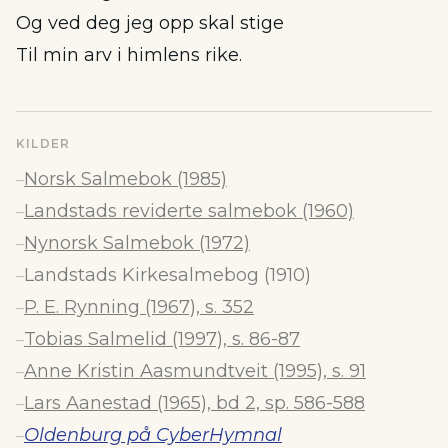
Og ved deg jeg opp skal stige
Til min arv i himlens rike.
KILDER
Norsk Salmebok (1985)
–
Landstads reviderte salmebok (1960)
–
Nynorsk Salmebok (1972)
–
Landstads Kirkesalmebog (1910)
–
P. E. Rynning (1967), s. 352
–
Tobias Salmelid (1997), s. 86-87
–
Anne Kristin Aasmundtveit (1995), s. 91
–
Lars Aanestad (1965), bd 2, sp. 586-588
–
Oldenburg på CyberHymnal
–