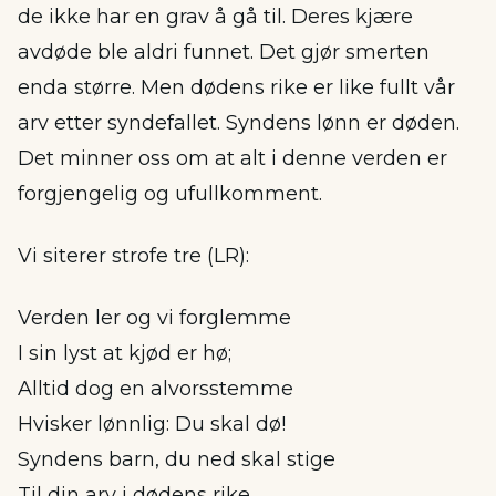
de ikke har en grav å gå til. Deres kjære
avdøde ble aldri funnet. Det gjør smerten
enda større. Men dødens rike er like fullt vår
arv etter syndefallet. Syndens lønn er døden.
Det minner oss om at alt i denne verden er
forgjengelig og ufullkomment.
Vi siterer strofe tre (LR):
Verden ler og vi forglemme
I sin lyst at kjød er hø;
Alltid dog en alvorsstemme
Hvisker lønnlig: Du skal dø!
Syndens barn, du ned skal stige
Til din arv i dødens rike.