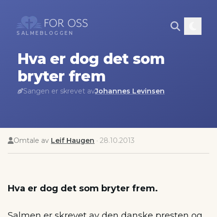
SALMEBLOGGEN
Hva er dog det som
bryter frem
Sangen er skrevet av
Johannes Levinsen
Omtale av
Leif Haugen
·
28.10.2013
Hva er dog det som bryter frem.
Salmen er skrevet av den danske presten og