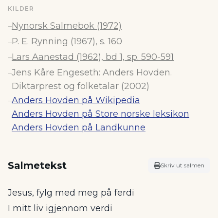
KILDER
Nynorsk Salmebok (1972)
–
P. E. Rynning (1967), s. 160
–
Lars Aanestad (1962), bd 1, sp. 590-591
–
Jens Kåre Engeseth: Anders Hovden.
–
Diktarprest og folketalar (2002)
Anders Hovden på Wikipedia
–
Anders Hovden på Store norske leksikon
Anders Hovden på Landkunne
Salmetekst
Skriv ut salmen
Jesus, fylg med meg på ferdi
I mitt liv igjennom verdi