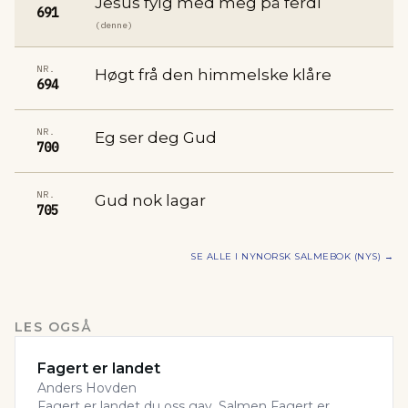
Jesus fylg med meg på ferdi
691
(denne)
NR.
Høgt frå den himmelske klåre
694
NR.
Eg ser deg Gud
700
NR.
Gud nok lagar
705
SE ALLE I
NYNORSK SALMEBOK (NYS)
→
LES OGSÅ
Fagert er landet
Anders Hovden
Fagert er landet du oss gav. Salmen Fagert er