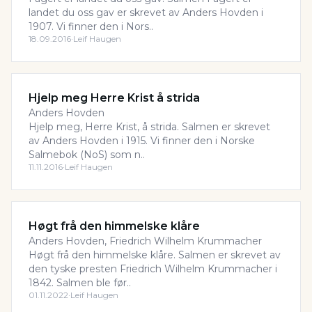
landet du oss gav er skrevet av Anders Hovden i
1907. Vi finner den i Nors..
18.09.2016
·
Leif Haugen
Hjelp meg Herre Krist å strida
Anders Hovden
Hjelp meg, Herre Krist, å strida. Salmen er skrevet
av Anders Hovden i 1915. Vi finner den i Norske
Salmebok (NoS) som n..
11.11.2016
·
Leif Haugen
Høgt frå den himmelske klåre
Anders Hovden, Friedrich Wilhelm Krummacher
Høgt frå den himmelske klåre. Salmen er skrevet av
den tyske presten Friedrich Wilhelm Krummacher i
1842. Salmen ble før..
01.11.2022
·
Leif Haugen