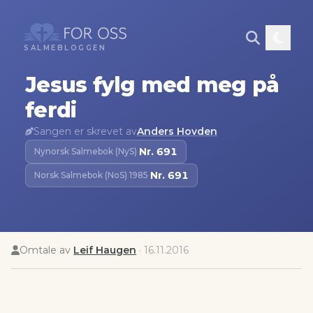
SALMEBLOGGEN
Jesus fylg med meg på
ferdi
Sangen er skrevet av
Anders Hovden
Nr.
691
Nynorsk Salmebok (NyS)
·
Nr.
691
Norsk Salmebok (NoS) 1985
·
Omtale av
Leif Haugen
·
16.11.2016