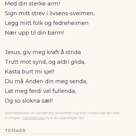
Med din sterke arm!
Sign mitt strev i livsens-sveimen,
Legg mitt folk og fedreheimen
Nær upp til din barm!
Jesus, giv meg kraft å strida
Trutt mot synd, og aldri glida,
Kasta burt mi sjel!
Du må Anden din meg senda,
Lat meg ferdi vel fullenda,
Og so slokna sæl!
Salmeteksten er hentet fra artikkelen og kan inneholde feil eller
mangler.
Kontakt oss
hvis du oppdager feil.
TEMAER